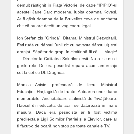
demult răstignit în Piața Victoriei de către “IPIPIO”-ul
acestei Jane Darc moderne, iubita doamnă Koveși.
Ar fi găsit doamna de la Bruxelles ceva de anchetat
chit că nu are decât un vag cadru legal.
Ion Ștefan zis “Grindă”. Ditamai Ministrul Dezvoltării.
Ești rudă cu dânsul (unii zic cu nevasta dânsului) ești
aranjat. Săpător de gropi în cimitir să fii că … Magie!
… Director la Calitatea Solurilor devii. Nu o zic eu ci
gurile rele. De era pesedist repara acum ambreiaje
cot la cot cu Dl. Dragnea.
Monica Anisie, profesoară de liceu, Ministrul
Educației. Haștagistă de frunte. Autoarea unor dume
memorabile. Anchetatoare stalinistă de învățătoare.
Haosul din educația de azi i se datorează în mare
măsură. Dacă era pesedistă ar fi fost victima
predilectă a Ligii Șoimilor Patriei și a Elevilor, care ar
fi făcut-o de ocară non stop pe toate canalele TV.