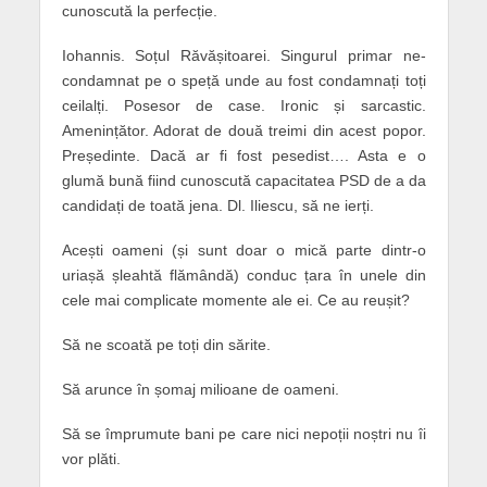
cunoscută la perfecție.
Iohannis. Soțul Răvășitoarei. Singurul primar ne-
condamnat pe o speță unde au fost condamnați toți
ceilalți. Posesor de case. Ironic și sarcastic.
Amenințător. Adorat de două treimi din acest popor.
Președinte. Dacă ar fi fost pesedist…. Asta e o
glumă bună fiind cunoscută capacitatea PSD de a da
candidați de toată jena. Dl. Iliescu, să ne ierți.
Acești oameni (și sunt doar o mică parte dintr-o
uriașă șleahtă flămândă) conduc țara în unele din
cele mai complicate momente ale ei. Ce au reușit?
Să ne scoată pe toți din sărite.
Să arunce în șomaj milioane de oameni.
Să se împrumute bani pe care nici nepoții noștri nu îi
vor plăti.