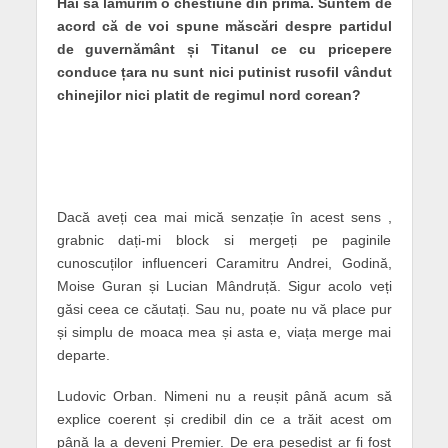
Hai să lămurim o chestiune din prima. Suntem de
acord că de voi spune măscări despre partidul
de guvernământ și Titanul ce cu pricepere
conduce țara nu sunt nici putinist rusofil vândut
chinejilor nici platit de regimul nord corean?
Dacă aveți cea mai mică senzație în acest sens ,
grabnic dați-mi block si mergeți pe paginile
cunoscuților influenceri Caramitru Andrei, Godină,
Moise Guran și Lucian Mândruță. Sigur acolo veți
găsi ceea ce căutați. Sau nu, poate nu vă place pur
și simplu de moaca mea și asta e, viața merge mai
departe.
Ludovic Orban. Nimeni nu a reușit până acum să
explice coerent și credibil din ce a trăit acest om
până la a deveni Premier. De era pesedist ar fi fost