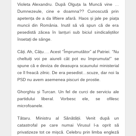
Violeta Alexandru. După Olguța la Muncă vine …
Dumnezeule, cine e doamna?? Cunoscută prin
apetența de a da liftiere afară. Haos și jale pe piața
muncii din România. Inutil să vă spun că de era
pesedistă zăcea în lanțuri sub biciul sindicaliștilor
însetați de sânge.
Câți. Ah, Câțu…. Acest “Împrumutător” al Patriei. “Nu
cheltuiți voi pe aiureli cât pot eu împrumuta!” se
spune că e deviza de deasupra scaunului ministerial
ce îl freacă zilnic. De era pesedist…scuze, dar noi la
PSD nu avem asemenea piscuri de prostie.
Ghorghiu și Turcan. Un fel de curci de serviciu ale
partidului liberal. Vorbesc ele, se ofilesc
microfoanele.
Tătaru. Ministru al Sănătății. Venit după un
catastrofal pe care numai Virusul l-a oprit să
privatizeze tot ce mișcă. Celebru prin limba engleză