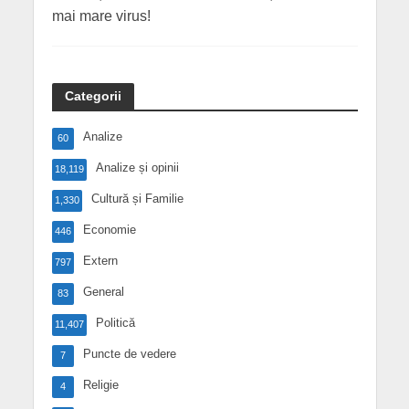
mai mare virus!
Categorii
Analize
60
Analize și opinii
18,119
Cultură și Familie
1,330
Economie
446
Extern
797
General
83
Politică
11,407
Puncte de vedere
7
Religie
4