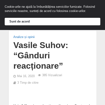
Cookie-urile ne ajută la îmbunătățirea serviciilor furnizate. Folosind
serviciile noastre, sunteți de acord cu folosirea cookie-urilor.
Sunt de acord
Analize și opinii
Vasile Suhov:
“Gânduri
reacționare”
385 Vizualizari
Mai 16, 2020
3 Timp de citire