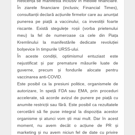
Reticența se manifestă inclusiv în mediile financiare.
În ziarele financiare (inclusiv, Financial Times),
consultanții declară acțiunile firmelor care au anunțat
punerea pe piață a vaccinului, ca investiții foarte
riscante. Există stegulețe roșii (vorba prietenului
meu) la fel de numeroase ca cele din Piața
Kremlinului la manifestările dedicate revoluției
bolșevice în timpurile URSS-ului.
În aceste condiții, optimismul entuziast este
nejustificat și par premature măsurile luate de
guverne, precum și fondurile alocate pentru
vaccinarea anti-COVID.
Este posibil ca la presiuni politice, organismele de
autorizare, în speță FDA sau EMA, prin proceduri
accelerate, să acorde avizul de punere pe piață cu
anumite restricții sau fără. Este posibil ca rezultatele
cercetării să fie puse integral la dispoziția acestor
organisme și atunci vom ști mai mult. Dar în acest
moment, nu avem decât o acțiune de PR și
marketing și nu avem niciun fel de date cu privire