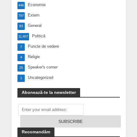
Economie
446
Extern
797
General
83
Politică
11,407
Puncte de vedere
7
Religie
4
Speaker's corner
25
Uncategorized
1
Abonează-te la newsletter
Recomandăm