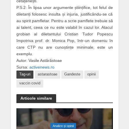
cetățenești.
P.S.2: În lipsa unor argumente științifice, tot felul de
diletanți folosesc insulta și injuria, justificându-se că
au spirit pamfletar. Pentru a scrie pamflete trebuie să
ai talent, ceea ce nu este valabil în cazul lor. Atacul
grobian al diletantului Cristian Tudor Popescu
împotriva prof. dr. Monica Pop, într-un domeniu în
care CTP nu are cunoștințe minimale, este un
exemplu.
Autor: Vasile Astărăstoae
Sursa:
activenews.ro
Tag-uri
astarastoae
Gandeste
opinii
vaccin covid
Articole similare
Analize și opinii