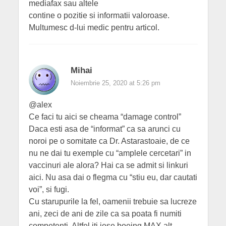
mediafax sau altele
contine o pozitie si informatii valoroase.
Multumesc d-lui medic pentru articol.
Mihai
Noiembrie 25, 2020 at 5:26 pm
@alex
Ce faci tu aici se cheama “damage control”
Daca esti asa de “informat” ca sa arunci cu
noroi pe o somitate ca Dr. Astarastoaie, de ce
nu ne dai tu exemple cu “amplele cercetari” in
vaccinuri ale alora? Hai ca se admit si linkuri
aici. Nu asa dai o flegma cu “stiu eu, dar cautati
voi”, si fugi.
Cu starupurile la fel, oamenii trebuie sa lucreze
ani, zeci de ani de zile ca sa poata fi numiti
competenti. Altfel iti iese boeing MAX alt