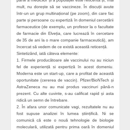
parte a medicilor și a populației este reticentă și, mai
mult, nu dorește să se vaccineze. În discuții avute
într-un un grup multinațional (pe zoom), din care fac
parte și persoane cu expertiză în domeniul cercetării
farmaceutice (de exemplu, un profesor la o facultate
de farmacie din Elveția, care lucrează în cercetare
de 35 de ani la o mare companie farmaceutică), am
încercat să vedem de ce există această reticență.
Sintetizând, iată câteva elemente:
1. Firmele producătoare ale vaccinului nu au niciun
fel de experiență si expertiză în acest domeniu.
Moderna este un start-up, care a profitat de această
oportunitate (cererea de vaccin). Pfizer/BioNTech și
AstraZeneca nu au mai produs vaccinuri până-n
prezent. Cu alte cuvinte, s-au calificat rapid și asta
ridică un semn de întrebare.
2. În afara unor comunicate vagi, rezultatele nu au
fost supuse analizei în lumea științifică. Ni se
comunică că este o nouă tehnologie de biologie
moleculară, utilizată pentru prima oară în domeniul