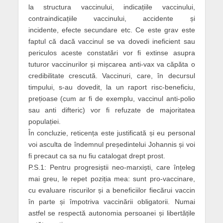
la structura vaccinului, indicațiile vaccinului,
contraindicațiile vaccinului, accidente și
incidente, efecte secundare etc. Ce este grav este
faptul că dacă vaccinul se va dovedi ineficient sau
periculos aceste constatări vor fi extinse asupra
tuturor vaccinurilor și mișcarea anti-vax va căpăta o
credibilitate crescută. Vaccinuri, care, în decursul
timpului, s-au dovedit, la un raport risc-beneficiu,
prețioase (cum ar fi de exemplu, vaccinul anti-polio
sau anti difteric) vor fi refuzate de majoritatea
populației.
În concluzie, reticența este justificată și eu personal
voi asculta de îndemnul președintelui Johannis și voi
fi precaut ca sa nu fiu catalogat drept prost.
P.S.1: Pentru progresiștii neo-marxiști, care înțeleg
mai greu, le repet poziția mea: sunt pro-vaccinare,
cu evaluare riscurilor și a beneficiilor fiecărui vaccin
în parte și împotriva vaccinării obligatorii. Numai
astfel se respectă autonomia persoanei și libertățile