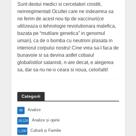
Sunt destui medici si cercetatori cinstiti,
neinregimentati Ocultei care ne indeamna sa
ne ferim de acest nou tip de vaccinuri(ce
utilizeaza o tehnologie revolutionara malefica,
bazata pe “mutilare genetica” in genomul
uman), ca de o bomba cu neutroni plasata in
interiorul corpului nostru! Cine vrea sa-l faca de
bunavoie si sa devina astfel cobaiul
globalistilor satanisti, n-are decat, e alegerea
sa, dar sa nu ne-o ceara si noua, celorlalti!
Categorii
Analize
60
Analize și opinii
18,118
Cultură și Familie
1,330