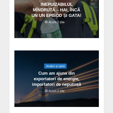
INEPUIZABILUL
MÎNDRUȚĂ – HAI, ÎNCĂ
UN UN EPISOD ȘI GATA!
Acum 2 zile
Analize și opinii
Cum am ajuns din
exportatori de energie,
importatori de neputință
Acum 2 zile