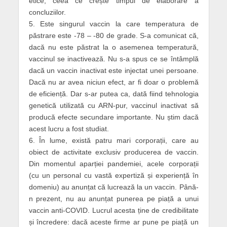
etice, ceea ce crește timpul de elaborare a
concluziilor.
5. Este singurul vaccin la care temperatura de
păstrare este -78 – -80 de grade. S-a comunicat că,
dacă nu este păstrat la o asemenea temperatură,
vaccinul se inactivează. Nu s-a spus ce se întâmplă
dacă un vaccin inactivat este injectat unei persoane.
Dacă nu ar avea niciun efect, ar fi doar o problemă
de eficiență. Dar s-ar putea ca, dată fiind tehnologia
genetică utilizată cu ARN-pur, vaccinul inactivat să
producă efecte secundare importante. Nu știm dacă
acest lucru a fost studiat.
6. În lume, există patru mari corporații, care au
obiect de activitate exclusiv producerea de vaccin.
Din momentul aparției pandemiei, acele corporații
(cu un personal cu vastă expertiză și experiență în
domeniu) au anunțat că lucrează la un vaccin. Până-
n prezent, nu au anunțat punerea pe piață a unui
vaccin anti-COVID. Lucrul acesta ține de credibilitate
și încredere: dacă aceste firme ar pune pe piață un