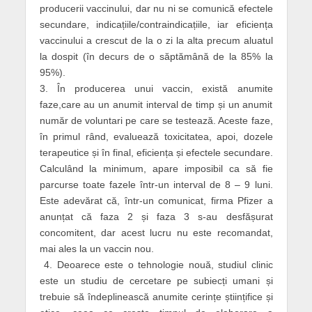
producerii vaccinului, dar nu ni se comunică efectele
secundare, indicațiile/contraindicațiile, iar eficiența
vaccinului a crescut de la o zi la alta precum aluatul
la dospit (în decurs de o săptămână de la 85% la
95%).
3. În producerea unui vaccin, există anumite
faze,care au un anumit interval de timp și un anumit
număr de voluntari pe care se testează. Aceste faze,
în primul rând, evaluează toxicitatea, apoi, dozele
terapeutice și în final, eficiența și efectele secundare.
Calculând la minimum, apare imposibil ca să fie
parcurse toate fazele într-un interval de 8 – 9 luni.
Este adevărat că, într-un comunicat, firma Pfizer a
anunțat că faza 2 și faza 3 s-au desfășurat
concomitent, dar acest lucru nu este recomandat,
mai ales la un vaccin nou.
4. Deoarece este o tehnologie nouă, studiul clinic
este un studiu de cercetare pe subiecți umani și
trebuie să îndeplinească anumite cerințe științifice și