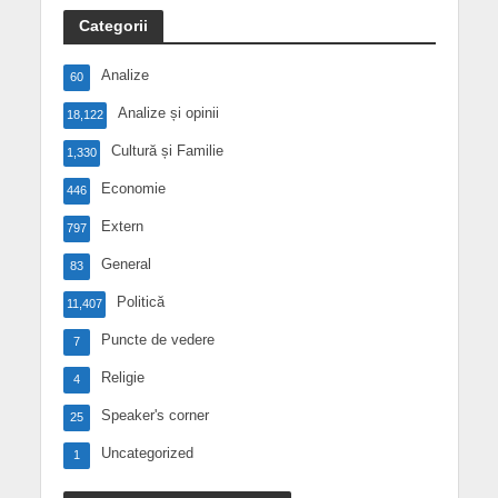
Categorii
Analize
60
Analize și opinii
18,122
Cultură și Familie
1,330
Economie
446
Extern
797
General
83
Politică
11,407
Puncte de vedere
7
Religie
4
Speaker's corner
25
Uncategorized
1