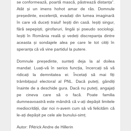
se conformează, poartă mască, păstrează distanța“.
Atât și un imens hohot amar de râs. Domnule
președinte, excelență, evadați din lumea imaginară
în care vă duceți traiul! Ieșiți din casă. Ieșiți singur,
fără sepepiști, girofaruri, lingăi și pseudo sociologi.
Ieșiți în România reală și vedeți discrepanța dintre
aceasta și sondajele alea pe care le tot citiți în
speranța că vă vine partidul la putere.
Domnule președinte, sunteți deja la al doilea
mandat. Luați-vă în serios funcția, încercați să vă
ridicați la demnitatea ei. Încetați să mai fiți
trâmbițașul electoral al PNL. Dacă puteți, gândiți
înainte de a deschide gura. Dacă nu puteți, angajați
pe cineva care să o facă. Poate familia
dumneavoastră este mândră că v-ați depășit limitele
mediocrității, dar noi n-avem cum să vă felicităm că
le-ați depășit pe cele ale bunului-simț.
Autor: PAtrick Andre de Hillerin