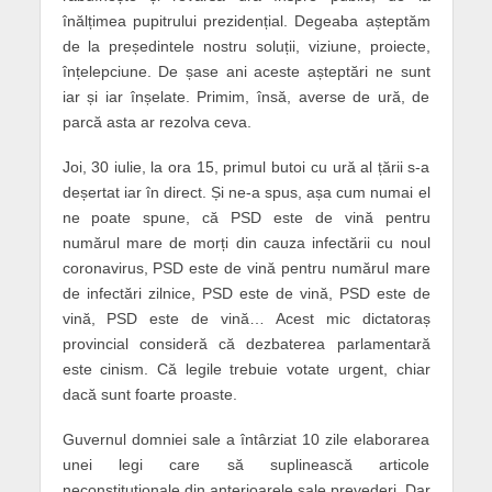
înălțimea pupitrului prezidențial. Degeaba așteptăm
de la președintele nostru soluții, viziune, proiecte,
înțelepciune. De șase ani aceste așteptări ne sunt
iar și iar înșelate. Primim, însă, averse de ură, de
parcă asta ar rezolva ceva.
Joi, 30 iulie, la ora 15, primul butoi cu ură al țării s-a
deșertat iar în direct. Și ne-a spus, așa cum numai el
ne poate spune, că PSD este de vină pentru
numărul mare de morți din cauza infectării cu noul
coronavirus, PSD este de vină pentru numărul mare
de infectări zilnice, PSD este de vină, PSD este de
vină, PSD este de vină… Acest mic dictatoraș
provincial consideră că dezbaterea parlamentară
este cinism. Că legile trebuie votate urgent, chiar
dacă sunt foarte proaste.
Guvernul domniei sale a întârziat 10 zile elaborarea
unei legi care să suplinească articole
neconstituționale din anterioarele sale prevederi. Dar