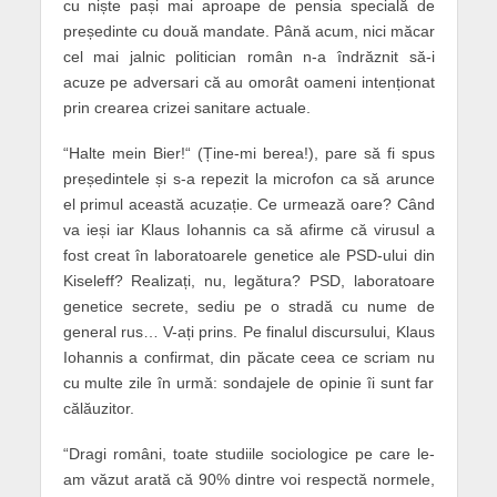
cu niște pași mai aproape de pensia specială de
președinte cu două mandate. Până acum, nici măcar
cel mai jalnic politician român n-a îndrăznit să-i
acuze pe adversari că au omorât oameni intenționat
prin crearea crizei sanitare actuale.
“Halte mein Bier!“ (Ține-mi berea!), pare să fi spus
președintele și s-a repezit la microfon ca să arunce
el primul această acuzație. Ce urmează oare? Când
va ieși iar Klaus Iohannis ca să afirme că virusul a
fost creat în laboratoarele genetice ale PSD-ului din
Kiseleff? Realizați, nu, legătura? PSD, laboratoare
genetice secrete, sediu pe o stradă cu nume de
general rus… V-ați prins. Pe finalul discursului, Klaus
Iohannis a confirmat, din păcate ceea ce scriam nu
cu multe zile în urmă: sondajele de opinie îi sunt far
călăuzitor.
“Dragi români, toate studiile sociologice pe care le-
am văzut arată că 90% dintre voi respectă normele,