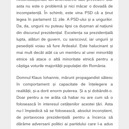
asta nu este o problemă și nici măcar o dovadă de
incompetență. În schimb, este vina PSD că a ținut
legea în parlament 11 zile. A PSD-ului și a ungurilor.
Da, da, ungurii nu puteau lipsi ca dușman al națiunii
din discursul prezidențial. Excelența sa prezidențială
lupta, alături de guvern, cu sarscovul, iar ungurii și
pesediștii voiau să fure Ardealul. Este halucinant și
mai mult decât atât ca un membru al unei minorități
etnice să atace o altă minoritate etnică pentru a
câștiga voturile majorității populației din România.
Domnul Klaus Iohannis, mărunt propagandist sătesc
în comportament și capacitate de înțelegere a
realității, și-a dorit enorm puterea. Și a și dobândit-o.
Doar pentru a ne arăta că habar nu are cum să o
folosească în interesul cetățenilor acestei țări. Asta
nu-l împiedică să se folosească, absolut inconștient,
de portavocea prezidențială pentru a încerca să
dărâme adversarii politici ai partidului care l-a adus