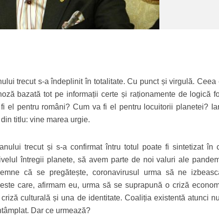
lui trecut s-a îndeplinit în totalitate. Cu punct și virgulă. Cee
ă bazată tot pe informații certe și raționamente de logică f
i el pentru români? Cum va fi el pentru locuitorii planetei? Ia
din titlu: vine marea urgie.
ului trecut și s-a confirmat întru totul poate fi sintetizat în 
velul întregii planete, să avem parte de noi valuri ale pandemi
emne că se pregătește, coronavirusul urma să ne izbeas
 Peste care, afirmam eu, urma să se suprapună o criză econom
o criză culturală și una de identitate. Coaliția existentă atunci 
întâmplat. Dar ce urmează?