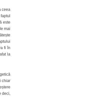
a ceea
faptul
ă este
ele mai
ătește
aptului
 fi în
fat la
getică
i chiar
eștere
e deci,