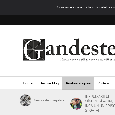
Cookie-urile ne ajută la îmbunătățirea se
Home
Despre blog
Analize și opinii
Politică
INEPUIZABILUL
Nevoia de integritate
MÎNDRUȚĂ – HAI,
ÎNCĂ UN UN EPIS
ȘI GATA!