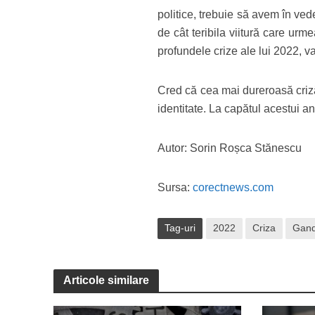
politice, trebuie să avem în ved
de cât teribila viitură care ur
profundele crize ale lui 2022, v
Cred că cea mai dureroasă criză,
identitate. La capătul acestui an
Autor: Sorin Roșca Stănescu
Sursa:
corectnews.com
Tag-uri
2022
Criza
Gand
Articole similare