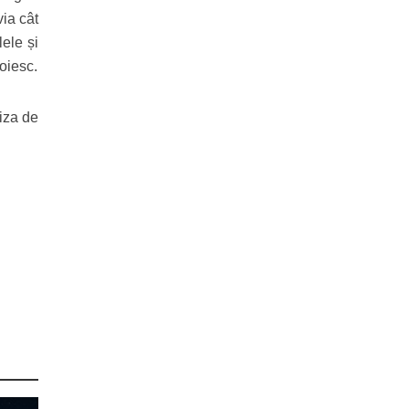
via cât
lele și
doiesc.
riza de