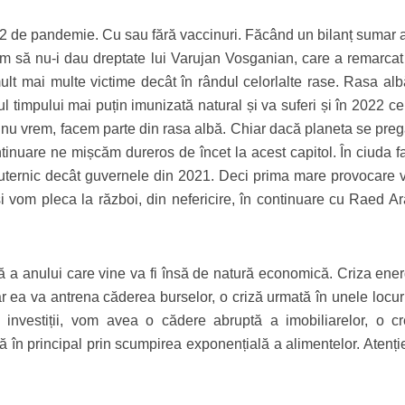
22 de pandemie. Cu sau fără vaccinuri. Făcând un bilanț sumar 
 să nu-i dau dreptate lui Varujan Vosganian, care a remarcat 
mult mai multe victime decât în rândul celorlalte rase. Rasa alb
ul timpului mai puțin imunizată natural și va suferi și în 2022 c
, nu vrem, facem parte din rasa albă. Chiar dacă planeta se preg
ontinuare ne mișcăm dureros de încet la acest capitol. În ciuda f
ernic decât guvernele din 2021. Deci prima mare provocare va
i vom pleca la război, din nefericire, în continuare cu Raed Ara
 a anului care vine va fi însă de natură economică. Criza ener
ar ea va antrena căderea burselor, o criză urmată în unele locur
 investiții, vom avea o cădere abruptă a imobiliarelor, o cr
ată în principal prin scumpirea exponențială a alimentelor. Atenți