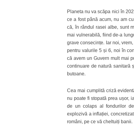
Planeta nu va scăpa nici în 20
ce a fost până acum, nu am cum
că, în rândul rasei albe, sunt 
mai vulnerabilă, fiind de-a lung
grave consecințe. Iar noi, vrem
pentru valurile 5 și 6, noi în c
că avem un Guvern mult mai put
continuare de natură sanitară ș
butoane.
Cea mai cumplită criză evidentă
nu poate fi stopată prea ușor, i
de un colaps al fondurilor de
explozivă a inflației, concretiz
români, pe ce vă cheltuiți banii.