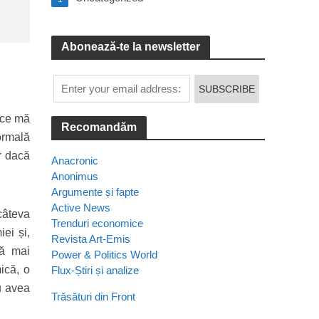
Abonează-te la newsletter
a ce mă
Recomandăm
ormală
r dacă
Anacronic
Anonimus
Argumente și fapte
Active News
câteva
Trenduri economice
ei și,
Revista Art-Emis
că mai
Power & Politics World
ică, o
Flux-Știri și analize
nu avea
Trăsături din Front