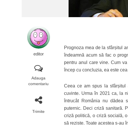
Prognoza mea de la sfârșitul anu
editor
îndeamnă acum să fac o prognoz
pentru anul care vine. Cum va f
încep cu concluzia, ea este cea 
Adauga
comentariu
Ceea ce am spus la sfârșitul an
cuvinte. Urma în 2021 ca, la ni
întrucât România nu dădea s
puternic. Deci criză sanitară.
Trimite
criză politică, o criză socială, 
să reziste. Toate acestea s-au 