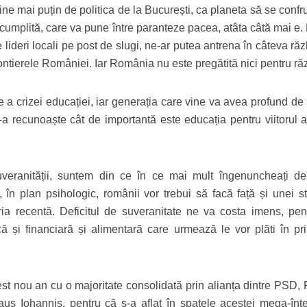
ine mai puțin de politica de la București, ca planeta să se confr
 cumplită, care va pune între paranteze pacea, atâta câtă mai e. 
 lideri locali pe post de slugi, ne-ar putea antrena în câteva ră
frontierele României. Iar România nu este pregătită nici pentru ră
a crizei educației, iar generația care vine va avea profund de s
e-a recunoaște cât de importantă este educația pentru viitorul a
veranității, suntem din ce în ce mai mult îngenuncheați de
t, în plan psihologic, românii vor trebui să facă față și unei s
oria recentă. Deficitul de suveranitate ne va costa imens, pen
ă și financiară și alimentară care urmează le vor plăti în pri
st nou an cu o majoritate consolidată prin alianța dintre PSD, 
aus Iohannis, pentru că s-a aflat în spatele acestei mega-înțe