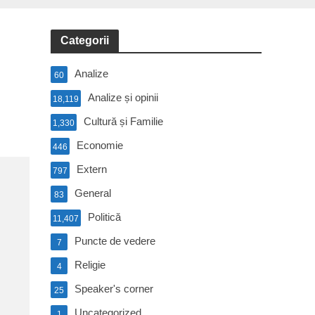
Categorii
Analize
60
Analize și opinii
18,119
Cultură și Familie
1,330
Economie
446
Extern
797
General
83
Politică
11,407
Puncte de vedere
7
Religie
4
Speaker's corner
25
Uncategorized
1