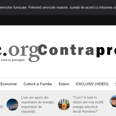
rviciilor furnizate. Folosind serviciile noastre, sunteți de acord cu folosirea c
Economie
Cultură și Familie
Extern
EXCLUSIV (VIDEO)
Cum am ajuns din
”Cum? O țară în
exportatori de energie,
război are mai multă
OD
importatori de
energie electrică
neputință
decât România?”