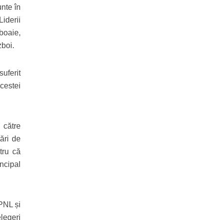
unte în
Liderii
zboaie,
zboi.
uferit
cestei
 către
tări de
tru că
ncipal
PNL și
legeri