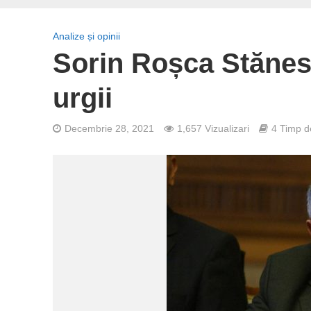
Analize și opinii
Sorin Roșca Stănesc
urgii
Decembrie 28, 2021
1,657 Vizualizari
4 Timp de