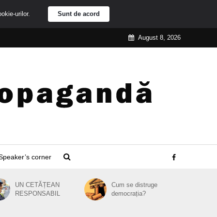
ookie-urilor.
Sunt de acord
August 8, 2026
Speaker’s corner
UN CETĂȚEAN
Cum se distruge
RESPONSABIL
democrația?