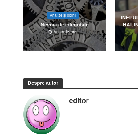
Analize și opinii
INEPU
Nevoia de integritate
HAI, 
Acum 16 ore
Despre autor
editor