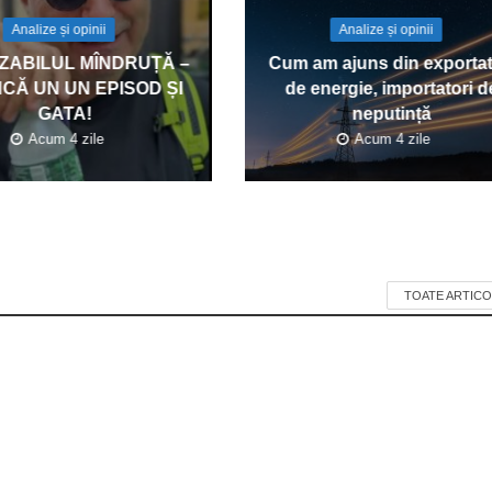
Analize și opinii
Analize și opinii
IZABILUL MÎNDRUȚĂ –
Cum am ajuns din exportat
ÎNCĂ UN UN EPISOD ȘI
de energie, importatori d
GATA!
neputință
Acum 4 zile
Acum 4 zile
TOATE ARTICO