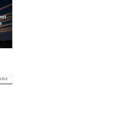
ori
e
LELE