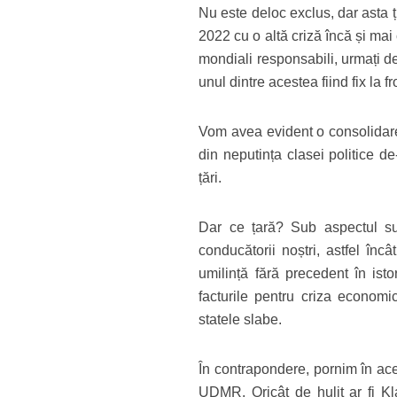
Nu este deloc exclus, dar asta ț
2022 cu o altă criză încă și mai
mondiali responsabili, urmați de
unul dintre acestea fiind fix la 
Vom avea evident o consolidare 
din neputința clasei politice d
țări.
Dar ce țară? Sub aspectul su
conducătorii noștri, astfel încâ
umilință fără precedent în ist
facturile pentru criza economic
statele slabe.
În contrapondere, pornim în ace
UDMR. Oricât de hulit ar fi Kl