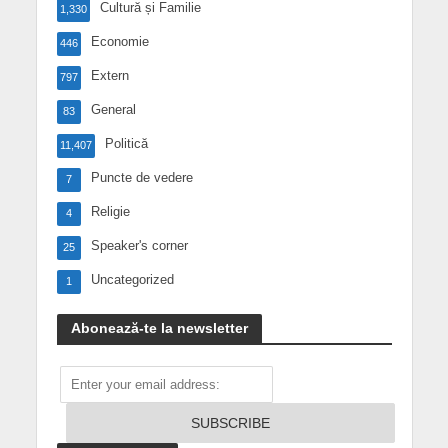
Cultură și Familie
1,330
Economie
446
Extern
797
General
83
Politică
11,407
Puncte de vedere
7
Religie
4
Speaker's corner
25
Uncategorized
1
Abonează-te la newsletter