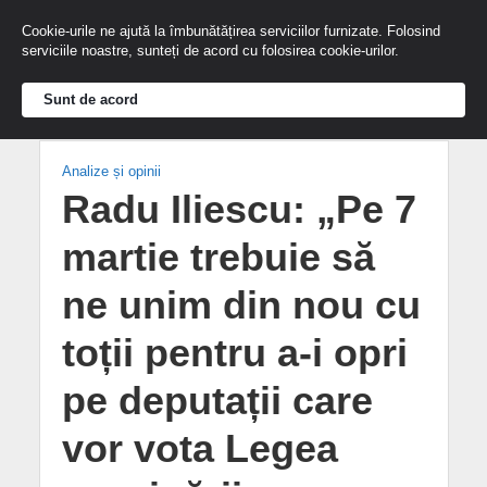
Cookie-urile ne ajută la îmbunătățirea serviciilor furnizate. Folosind
serviciile noastre, sunteți de acord cu folosirea cookie-urilor.
Sunt de acord
Analize și opinii
Radu Iliescu: „Pe 7
martie trebuie să
ne unim din nou cu
toții pentru a-i opri
pe deputații care
vor vota Legea