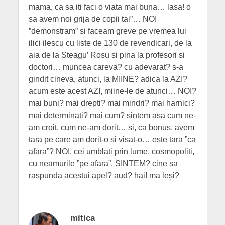
mama, ca sa iti faci o viata mai buna… lasa! o
sa avem noi grija de copii tai”… NOI
”demonstram” si faceam greve pe vremea lui
ilici ilescu cu liste de 130 de revendicari, de la
aia de la Steagu’ Rosu si pina la profesori si
doctori… muncea careva? cu adevarat? s-a
gindit cineva, atunci, la MIINE? adica la AZI?
acum este acest AZI, miine-le de atunci… NOI?
mai buni? mai drepti? mai mindri? mai harnici?
mai determinati? mai cum? sintem asa cum ne-
am croit, cum ne-am dorit… si, ca bonus, avem
tara pe care am dorit-o si visat-o… este tara ”ca
afara”? NOI, cei umblati prin lume, cosmopoliti,
cu neamurile ”pe afara”, SINTEM? cine sa
raspunda acestui apel? aud? hai! ma leși?
mitica