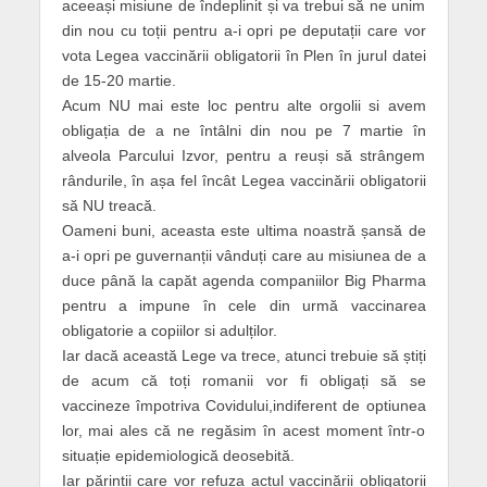
aceeași misiune de îndeplinit și va trebui să ne unim
din nou cu toții pentru a-i opri pe deputații care vor
vota Legea vaccinării obligatorii în Plen în jurul datei
de 15-20 martie.
Acum NU mai este loc pentru alte orgolii si avem
obligația de a ne întâlni din nou pe 7 martie în
alveola Parcului Izvor, pentru a reuși să strângem
rândurile, în așa fel încât Legea vaccinării obligatorii
să NU treacă.
Oameni buni, aceasta este ultima noastră șansă de
a-i opri pe guvernanții vânduți care au misiunea de a
duce până la capăt agenda companiilor Big Pharma
pentru a impune în cele din urmă vaccinarea
obligatorie a copiilor si adulților.
Iar dacă această Lege va trece, atunci trebuie să știți
de acum că toți romanii vor fi obligați să se
vaccineze împotriva Covidului,indiferent de optiunea
lor, mai ales că ne regăsim în acest moment într-o
situație epidemiologică deosebită.
Iar părinții care vor refuza actul vaccinării obligatorii