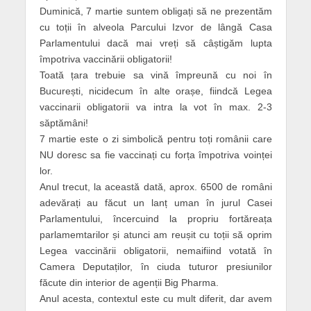
Duminică, 7 martie suntem obligați să ne prezentăm
cu toții în alveola Parcului Izvor de lângă Casa
Parlamentului dacă mai vreți să câștigăm lupta
împotriva vaccinării obligatorii!
Toată țara trebuie sa vină împreună cu noi în
București, nicidecum în alte orașe, fiindcă Legea
vaccinarii obligatorii va intra la vot în max. 2-3
săptămâni!
7 martie este o zi simbolică pentru toți românii care
NU doresc sa fie vaccinați cu forța împotriva voinței
lor.
Anul trecut, la această dată, aprox. 6500 de români
adevărați au făcut un lanț uman în jurul Casei
Parlamentului, încercuind la propriu fortăreața
parlamemtarilor și atunci am reușit cu toții să oprim
Legea vaccinării obligatorii, nemaifiind votată în
Camera Deputaților, în ciuda tuturor presiunilor
făcute din interior de agenții Big Pharma.
Anul acesta, contextul este cu mult diferit, dar avem