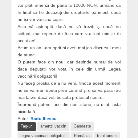
vor plăti amenzi de până la 10000 RON, urmând ca
în final să fie decăzuți din drepturile părintești dacă
nu își vor vaccina copiii.
Asta vă așteaptă dacă nu vă treziți și dacă nu
scăpați mai repede de frica care v-a luat mințile în
acest an!
Acum un an i-am oprit si aveți mai jos discursul meu
de atunci!
O putem face din nou, dar depinde numai de voi
daca deputații vor vota în cele din urmă Legea
vaccinării obligatorii!
Nu faceți prostia de a nu veni, fiindcă acest moment
nu se va mai repeta prea curând și o să vă pară rău
mai târziu dacă veți boicota protestul nostru.
Împreună putem face din nou istorie, nu uitați asta
niciodată.
Autor:
Radu Iliescu
Tag-uri
amenzi vaccin
Gandeste
legea vaccinarii obligatorii
România
totalitarism