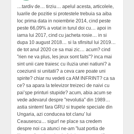
…tardiv de… tirziu… apelul acesta, articolele,
luarile de pozitie si protestele trebuia sa aiba
loc prima data in noiembrie 2014, cind peste
peste 66,09% a votat in turul doi cu… apoi in
iarna lui 2017, cind cu jacheta rosie… in si
dupa 10 august 2018… si la sfirsitul lui 2019…
de tot anul 2020 ce sa mai zic… acum? cind
”rien ne va plus, les jeux sont faits”? inca mai
sint unii care traiesc cu iluzia unei natiuni? a
coeziunii si unitatii? a ceva care poate uni
spirite? chiar nu vedeti ca AM INFRINT? ca sa
ce? sa apara la televizor treizeci de naivi cu
pai’șpe printuri stupide? acum, abia acum se
vede adevarul despre ”revolutia” din 1989…
astia sintem! fara GRU si trupele speciale din
Ungaria, azi conducea tot clanu’ lui
Ceausescu… sigur! ne place sa credem
despre noi ca atunci ne-am ”luat portia de