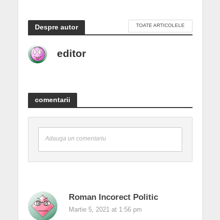
TOATE ARTICOLELE
Despre autor
editor
comentarii
Adauga un comentariu
Roman Incorect Politic
Martie 5, 2021 at 1:56 pm