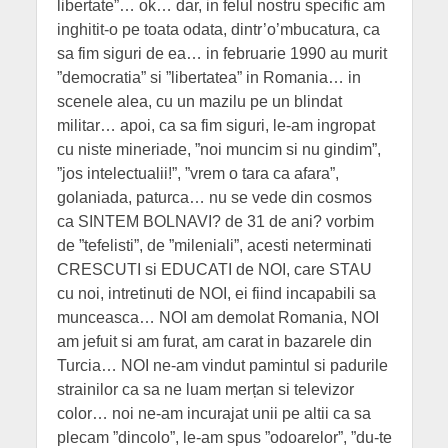
libertate”… ok… dar, in felul nostru specific am
inghitit-o pe toata odata, dintr’o’mbucatura, ca
sa fim siguri de ea… in februarie 1990 au murit
”democratia” si ”libertatea” in Romania… in
scenele alea, cu un mazilu pe un blindat
militar… apoi, ca sa fim siguri, le-am ingropat
cu niste mineriade, ”noi muncim si nu gindim”,
”jos intelectualii!”, ”vrem o tara ca afara”,
golaniada, paturca… nu se vede din cosmos
ca SINTEM BOLNAVI? de 31 de ani? vorbim
de ”tefelisti”, de ”mileniali”, acesti neterminati
CRESCUTI si EDUCATI de NOI, care STAU
cu noi, intretinuti de NOI, ei fiind incapabili sa
munceasca… NOI am demolat Romania, NOI
am jefuit si am furat, am carat in bazarele din
Turcia… NOI ne-am vindut pamintul si padurile
strainilor ca sa ne luam merțan si televizor
color… noi ne-am incurajat unii pe altii ca sa
plecam ”dincolo”, le-am spus ”odoarelor”, ”du-te