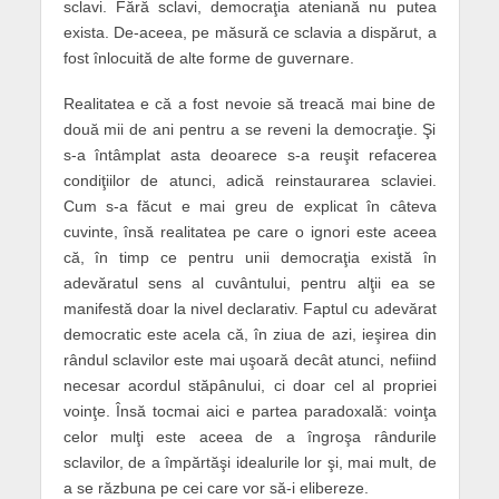
sclavi. Fără sclavi, democraţia ateniană nu putea
exista. De-aceea, pe măsură ce sclavia a dispărut, a
fost înlocuită de alte forme de guvernare.
Realitatea e că a fost nevoie să treacă mai bine de
două mii de ani pentru a se reveni la democraţie. Şi
s-a întâmplat asta deoarece s-a reuşit refacerea
condiţiilor de atunci, adică reinstaurarea sclaviei.
Cum s-a făcut e mai greu de explicat în câteva
cuvinte, însă realitatea pe care o ignori este aceea
că, în timp ce pentru unii democraţia există în
adevăratul sens al cuvântului, pentru alţii ea se
manifestă doar la nivel declarativ. Faptul cu adevărat
democratic este acela că, în ziua de azi, ieşirea din
rândul sclavilor este mai uşoară decât atunci, nefiind
necesar acordul stăpânului, ci doar cel al propriei
voinţe. Însă tocmai aici e partea paradoxală: voinţa
celor mulţi este aceea de a îngroşa rândurile
sclavilor, de a împărtăşi idealurile lor şi, mai mult, de
a se răzbuna pe cei care vor să-i elibereze.