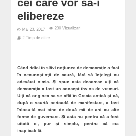
cei care vor să-i
elibereze
230 Vizualizari
Mai 23, 2017
2 Timp de citire
Când ridici în slăvi noţiunea de democraţie o faci
în necunoştinţă de cauză, fără să înţelegi cu
adevărat nimic. Şi spun asta deoarece uiţi că
democraţia a fost un concept învins de vremuri.
Uiţi că originea sa se află în Grecia antică şi că,
după o scurtă perioadă de manifestare, a fost
înlocuită mai bine de două mii de ani cu alte
forme de guvernare. Şi asta nu pentru că a fost
uitată ci, pur şi simplu, pentru că era
inaplicabilă.