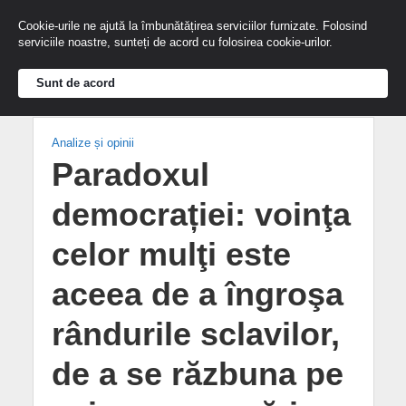
Cookie-urile ne ajută la îmbunătățirea serviciilor furnizate. Folosind
serviciile noastre, sunteți de acord cu folosirea cookie-urilor.
Sunt de acord
Analize și opinii
Paradoxul
democrației: voinţa
celor mulţi este
aceea de a îngroşa
rândurile sclavilor,
de a se răzbuna pe