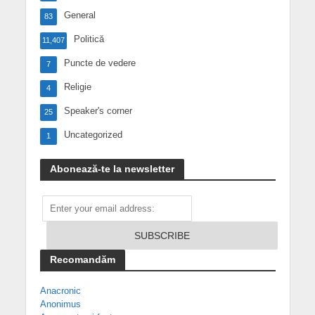
General
83
Politică
11,407
Puncte de vedere
7
Religie
4
Speaker's corner
25
Uncategorized
1
Abonează-te la newsletter
Recomandăm
Anacronic
Anonimus