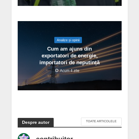
Analize și opinii
Cum am ajuns din
exportatori de energie,
importatori de neputință
Acum 4 zile
TOATE ARTICOLELE
Despre autor
contribuitor