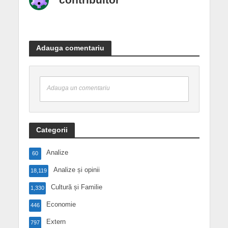
Adauga comentariu
Adauga un comentariu
Categorii
Analize
60
Analize și opinii
18,119
Cultură și Familie
1,330
Economie
446
Extern
797