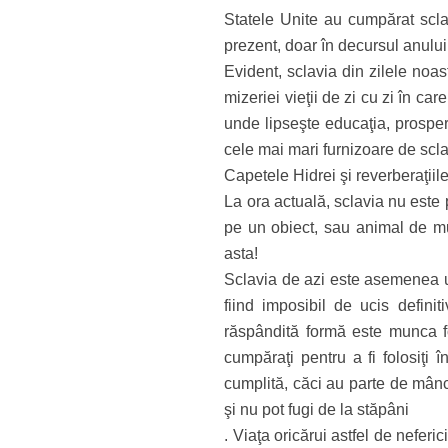
Statele Unite au cumpărat sclav
prezent, doar în decursul anului
Evident, sclavia din zilele noas
mizeriei vieţii de zi cu zi în ca
unde lipseşte educaţia, prosperi
cele mai mari furnizoare de scla
Capetele Hidrei şi reverberaţiil
La ora actuală, sclavia nu este
pe un obiect, sau animal de mu
asta!
Sclavia de azi este asemenea un
fiind imposibil de ucis definit
răspândită formă este munca fo
cumpăraţi pentru a fi folosiţi
cumplită, căci au parte de mânc
şi nu pot fugi de la stăpâni
. Viaţa oricărui astfel de nefer