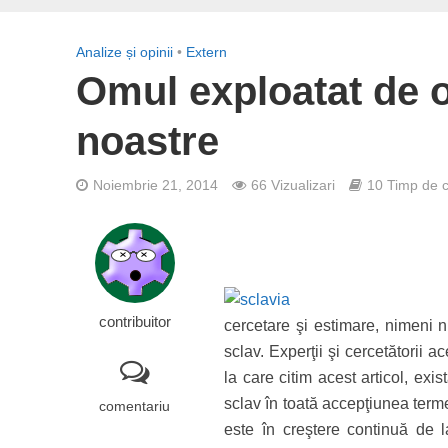
Analize și opinii
•
Extern
Omul exploatat de o
noastre
Noiembrie 21, 2014
66 Vizualizari
10 Timp de ci
contribuitor
cercetare şi estimare, nimeni 
sclav. Experţii şi cercetătorii
la care citim acest articol, ex
sclav în toată accepţiunea term
comentariu
este în creştere continuă de l