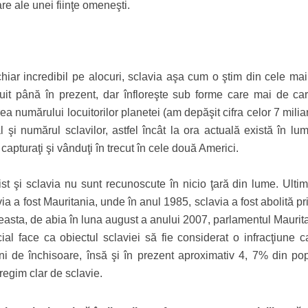
re ale unei fiinţe omeneşti.
iar incredibil pe alocuri, sclavia aşa cum o ştim din cele mai
uit până în prezent, dar înfloreşte sub forme care mai de ca
ea numărului locuitorilor planetei (am depăşit cifra celor 7 mili
al şi numărul sclavilor, astfel încât la ora actuală există în l
 capturaţi şi vânduţi în trecut în cele două Americi.
ist şi sclavia nu sunt recunoscute în nicio ţară din lume. Ultim
via a fost Mauritania, unde în anul 1985, sclavia a fost abolită pr
ceasta, de abia în luna august a anului 2007, parlamentul Maurit
al face ca obiectul sclaviei să fie considerat o infracţiune c
de închisoare, însă şi în prezent aproximativ 4, 7% din pop
 regim clar de sclavie.