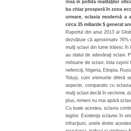
Î
nsă în pofida realităţilor ofic
ba chiar prosperă în zona eco
urmare, sclavia modernă a aj
circa 35 miliarde $ generat an
Raportul din anul 2013 al Globa
dezvăluie că aproximativ 76% di
mulţi sclavi din lume trăiesc în
au statut de adevăraţi sclavi. 
milioane de sclavi, lista ruşin
nefericiţi, Nigeria, Etiopia, R
Totuşi, cum vremurile diferă se
aspecte, comparativ cu sclavia
mulţi sclavi decât în vechime, da
plus, nimeni nu mai apără sclav
Cu toate acestea, sclavia conti
legilor. Existenţa sclaviei în o
infracţiuni, unele dintre aceste
recrutarea, traficul şi vinderea