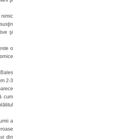
 nimic
susţin
ive şi
este o
nomice
n Bales
cum 2-3
eoarece
tă cum
lătitul
umii a
eroase
vi din