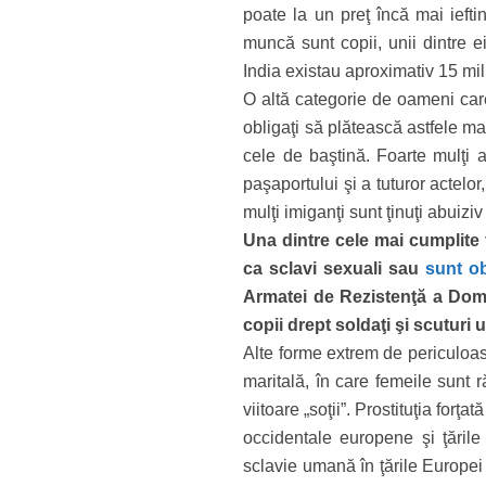
poate la un preţ încă mai iefti
muncă sunt copii, unii dintre ei
India existau aproximativ 15 mil
O altă categorie de oameni care
obligaţi să plătească astfele ma
cele de baştină. Foarte mulţi a
paşaportului şi a tuturor actelor,
mulţi imiganţi sunt ţinuţi abuiziv
Una dintre cele mai cumplite 
ca sclavi sexuali sau
sunt ob
Armatei de Rezistenţă a Dom
copii drept soldaţi şi scuturi
Alte forme extrem de periculoas
maritală, în care femeile sunt 
viitoare „soţii”. Prostituţia forţ
occidentale europene şi ţările
sclavie umană în ţările Europei 