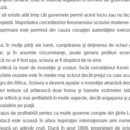
auză.
să existe atât timp cât guvernele permit acest lucru sau nu fac
mpletă. Majoritatea cercetătorilor fenomenului sclaviei moderne 
rimare este permisă din cauza corupţiei autorităţilor execut
, în mulţe părţi ale lumii, cumpărarea şi deţinerea de sclavi 
re, şi în anumite circumstanţe, poate genera profituri eco
 nu ar fi fost aşa, sclavia ar fi dispărut de la sine.
ftină la nivel de investiţie şi costuri, încât cercetătorul Kevi
n zilele noastre este în medie mai scăzut decât preţul cu care a
ru din Africa. Sclavia a devenit aşadar o investiţie atractivă d
sclavi trebuie să plătească doar hrana şi hainele victimelor. Ia
ai ieftină şi mai profitabilă în multe aspecte, decât angajarea şi p
valabile pe piaţă.
jus de profitabilă pentru ca multe guverne corupte din ţările L
 dacă este scoasă în afara legislaţiei internaţionale prin num
velează un adevăr crud. Dacă în anul 1809, proprietarii de scla