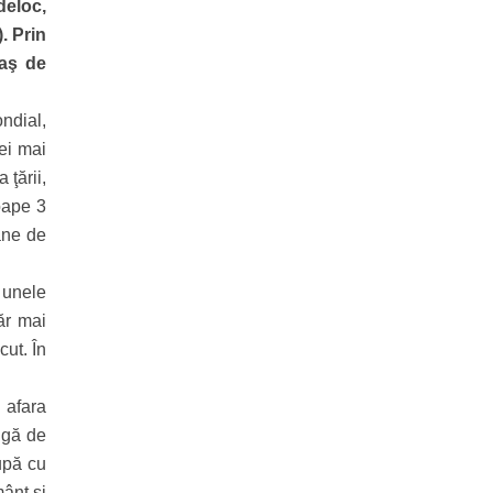
 deloc,
. Prin
iaş de
ndial,
Cei mai
 ţării,
oape 3
oane de
 unele
ăr mai
cut. În
n afara
ungă de
cupă cu
mânt şi