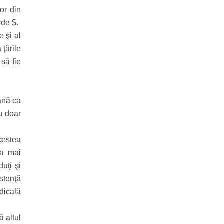
or din
rde $.
e şi al
 ţările
 să fie
ană ca
u doar
cestea
ea mai
uţi şi
stenţă
edicală
ă altul