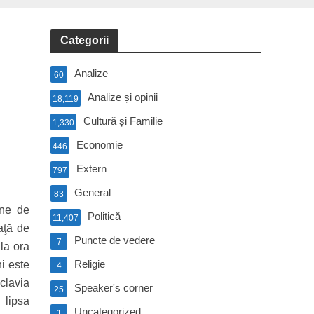
Categorii
Analize
60
Analize și opinii
18,119
Cultură și Familie
1,330
Economie
446
Extern
797
General
83
rne de
Politică
11,407
aţă de
Puncte de vedere
7
la ora
Religie
i este
4
clavia
Speaker's corner
25
 lipsa
Uncategorized
1