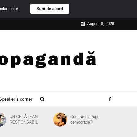
ookie-urilor.
Sunt de acord
August 8, 2026
Speaker’s corner
UN CETĂȚEAN
Cum se distruge
RESPONSABIL
democrația?