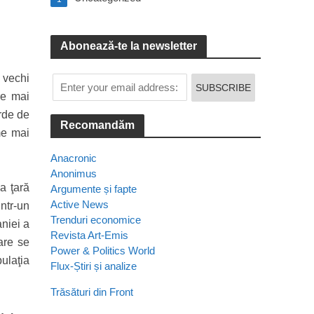
Abonează-te la newsletter
 vechi
re mai
arde de
Recomandăm
ume mai
Anacronic
Anonimus
a ţară
Argumente și fapte
Active News
intr-un
Trenduri economice
aniei a
Revista Art-Emis
are se
Power & Politics World
ulaţia
Flux-Știri și analize
Trăsături din Front