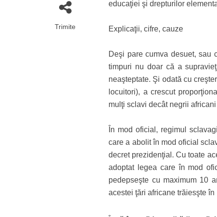
educaţiei şi drepturilor elementa
Trimite
Explicaţii, cifre, cauze
Deşi pare cumva desuet, sau ch
timpuri nu doar că a supravieţ
neaşteptate. Şi odată cu creşter
locuitori), a crescut proporţion
mulţi sclavi decât negrii africani
În mod oficial, regimul sclavag
care a abolit în mod oficial scla
decret prezidenţial. Cu toate a
adoptat legea care în mod ofici
pedepseşte cu maximum 10 ani 
acestei ţări africane trăiesşte în