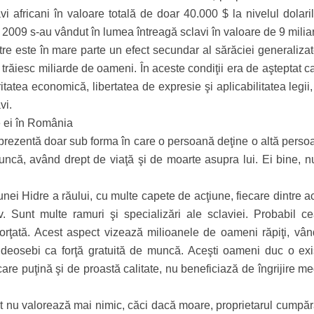
i africani în valoare totală de doar 40.000 $ la nivelul dolaril
 2009 s-au vândut în lumea întreagă sclavi în valoare de 9 milia
tre este în mare parte un efect secundar al sărăciei generalizat
re trăiesc miliarde de oameni. În aceste condiţii era de aşteptat ca
tatea economică, libertatea de expresie şi aplicabilitatea legii,
vi.
e ei în România
 prezentă doar sub forma în care o persoană deţine o altă perso
ncă, având drept de viaţă şi de moarte asupra lui. Ei bine, n
ei Hidre a răului, cu multe capete de acţiune, fiecare dintre a
iv. Sunt multe ramuri şi specializări ale sclaviei. Probabil c
rţată. Acest aspect vizează milioanele de oameni răpiţi, vând
 îndeosebi ca forţă gratuită de muncă. Aceşti oameni duc o exi
are puţină şi de proastă calitate, nu beneficiază de îngrijire m
icit nu valorează mai nimic, căci dacă moare, proprietarul cumpăr