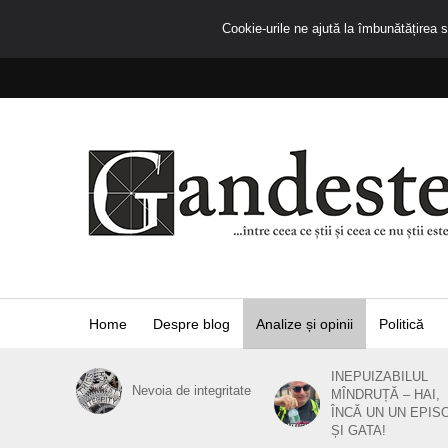
Cookie-urile ne ajută la îmbunătățirea se
Home
Despre blog
Analize și opinii
Politică
INEPUIZABILUL
Nevoia de integritate
MÎNDRUȚĂ – HAI,
ÎNCĂ UN UN EPIS
ȘI GATA!