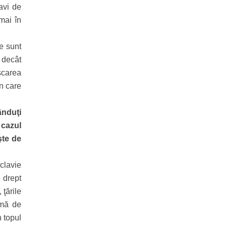
avi de
umai în
e sunt
e decât
scarea
în care
ânduţi
 cazul
şte de
sclavie
 drept
 ţările
rmă de
n topul