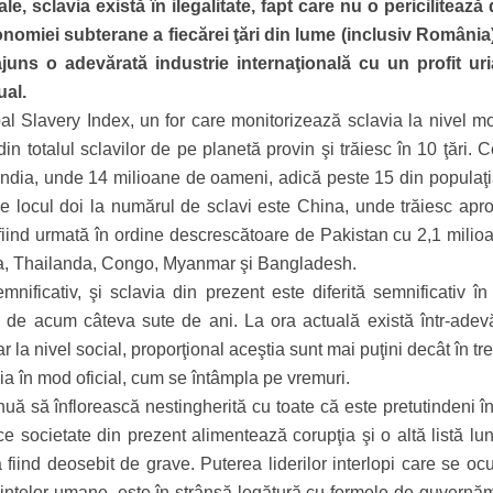
iale, sclavia există în ilegalitate, fapt care nu o pericilitează
nomiei subterane a fiecărei ţări din lume (inclusiv România)
uns o adevărată industrie internaţională cu un profit ur
ual.
l Slavery Index, un for care monitorizează sclavia la nivel mo
n totalul sclavilor de pe planetă provin şi trăiesc în 10 ţări. 
 India, unde 14 milioane de oameni, adică peste 15 din populaţia
Pe locul doi la numărul de sclavi este China, unde trăiesc apr
ii fiind urmată în ordine descrescătoare de Pakistan cu 2,1 mili
usia, Thailanda, Congo, Myanmar şi Bangladesh.
mnificativ, şi sclavia din prezent este diferită semnificativ în
 de acum câteva sute de ani. La ora actuală există într-adev
r la nivel social, proporţional aceştia sunt mai puţini decât în tre
ia în mod oficial, cum se întâmpla pe vremuri.
nuă să înflorească nestingherită cu toate că este pretutindeni î
rice societate din prezent alimentează corupţia şi o altă listă l
a fiind deosebit de grave. Puterea liderilor interlopi care se o
 fiinţelor umane, este în strânsă legătură cu formele de guvernă