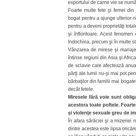
exportului de carne vie se num
Foarte multe fete şi femei din 
bogat pentru a ajunge ulterior 
pentru a deveni proprietăţi total
şi înfloritoare. Acest fenomen 
Indochina, precum şi în multe st
Vânzarea de mirese şi mariajele
întinse regiuni din Asia şi Afri
de sclavie care afectează anual
părţi ale lumii nu-şi mai pot per
bărbaţilor din familii mai bogate
decât fetele.
Miresele fără voie sunt oblig
acestora toate poftele. Foarte 
şi violenţe sexuale greu de im
În afara sărăciei şi a mizeriei
dintre acestea este lipsa oricăr