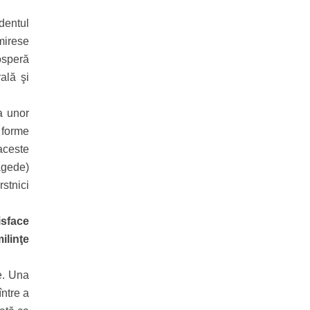
identul
mirese
rosperă
ală şi
 a unor
t forme
aceste
ragede)
rstnici
isface
ilinţe
e. Una
între a