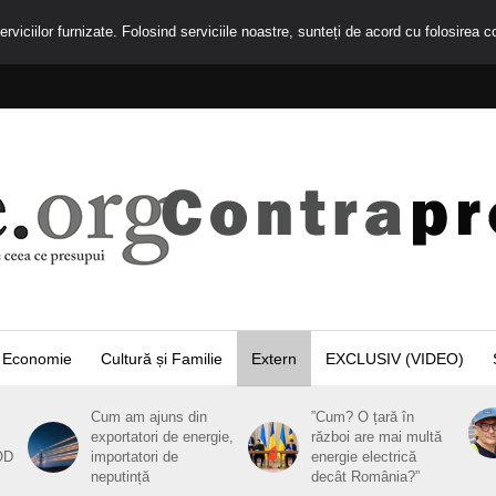
rviciilor furnizate. Folosind serviciile noastre, sunteți de acord cu folosirea c
Economie
Cultură și Familie
Extern
EXCLUSIV (VIDEO)
Cum am ajuns din
”Cum? O țară în
exportatori de energie,
război are mai multă
OD
importatori de
energie electrică
neputință
decât România?”