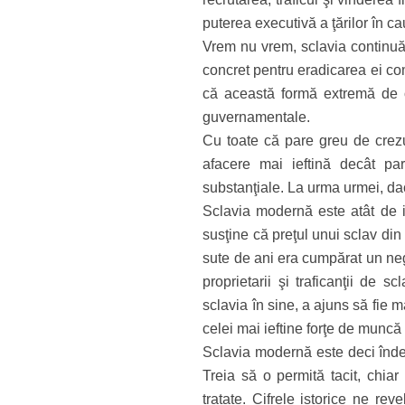
puterea executivă a ţărilor în c
Vrem nu vrem, sclavia continuă 
concret pentru eradicarea ei co
că această formă extremă de op
guvernamentale.
Cu toate că pare greu de crezut
afacere mai ieftină decât pa
substanţiale. La urma urmei, dacă
Sclavia modernă este atât de ie
susţine că preţul unui sclav di
sute de ani era cumpărat un neg
proprietarii şi traficanţii de 
sclavia în sine, a ajuns să fie m
celei mai ieftine forţe de muncă 
Sclavia modernă este deci îndea
Treia să o permită tacit, chiar
tratate. Cifrele istorice ne re