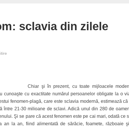
m: sclavia din zilele
tire
Chiar şi în prezent, cu toate mijloacele mode
nu cunoaşte cu exactitate numărul persoanelor obligate la o vi
 acestui fenomen-plagă, care este sclavia modernă, estimează că 
istă între 21-30 milioane de sclavi. Adică unul din 280 de oamen
enului. Şi se pare că acest fenomen este pe cai mari, odată ce s
a an la an, fiind alimentată de sărăcie, foamete, războaie şi