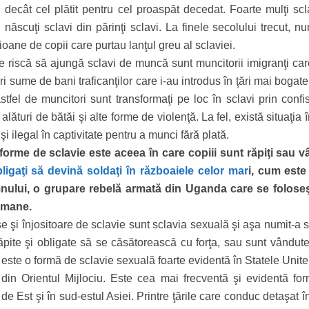
n decât cel plătit pentru cel proaspăt decedat. Foarte mulţi scl
 născuţi sclavi din părinţi sclavi. La finele secolului trecut, n
ioane de copii care purtau lanţul greu al sclaviei.
 riscă să ajungă sclavi de muncă sunt muncitorii imigranţi car
ri sume de bani traficanţilor care i-au introdus în ţări mai bogat
stfel de muncitori sunt transformaţi pe loc în sclavi prin confi
 alături de bătăi şi alte forme de violenţă. La fel, există situaţia 
 şi ilegal în captivitate pentru a munci fără plată.
forme de sclavie este aceea în care copiii sunt răpiţi sau v
ligaţi să devină soldaţi în războaiele celor mar
i, cum este
nului, o grupare rebelă armată din Uganda care se folose
 umane.
e şi înjositoare de sclavie sunt sclavia sexuală şi aşa numit-a 
răpite şi obligate să se căsătorească cu forţa, sau sunt vândute
ată este o formă de sclavie sexuală foarte evidentă în Statele Unite,
 din Orientul Mijlociu. Este cea mai frecventă şi evidentă fo
de Est şi în sud-estul Asiei. Printre ţările care conduc detaşat î