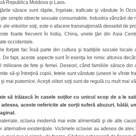
ără Republica Moldova şi Laos.
ţările sărace sunt răpite, înşelate, traficate şi vândute în Occ
nişte simple obiecte sexuale consumabile. Industria vânzării de 
e ale viitorilor soţi, este o afacere transnaţională deosebit de p
este foarte frecvent în India, China, unele ţări din Asia Centr
ate occidentale.
 forţate fac însă parte din cultura şi tradiţiile sociale locale
ca. De fapt, aceste aspecte sunt în esenţa lor nimic altceva decâ
 milioane de fete şi femei. Deseori, când familiile sărace din 
mite să-şi întreţină copiii, fetele sunt vândute (uneori le vîrste f
 şi mai puternice. Aceşti viitori soţi sunt de regulă cu mult mai vâ
ate să trăiască în casele soţilor cu unicul scop de a le sat
adesea, aceste nefericite ale sorţii suferă abuzuri, bătăi, um
aginat.
 materiale, sclavia modernă mai este alimentată şi de alte cauz
ei alternative existenţiale. Victimele sclaviei au adesea de ales 