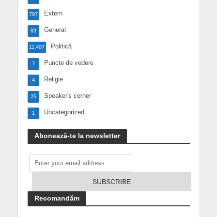
Extern
797
General
83
Politică
11,407
Puncte de vedere
7
Religie
4
Speaker's corner
25
Uncategorized
1
Abonează-te la newsletter
Recomandăm