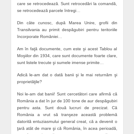
care se retrocedează. Sunt retrocedări la comandă,
se retrocedează parcele întregi…
Din câte cunosc, după Marea Unire, grofii din
Transilvania au primit despăgubiri pentru teritoriile
încorporate României…
Am în faţă documente, cum este şi acest Tablou al
Moşiilor din 1934, care sunt documente foarte clare,
sunt listele trecute şi sumele imense primite…
Adică le-am dat o dată banii şi le mai returnăm şi
proprietăţile?
Noi le-am dat banii! Sunt cercetători care afirmă că
România a dat în jur de 100 tone de aur despăgubiri
pentru asta. Sunt două lucruri de precizat. Că
România a vrut să tranşeze această problemă
datorită entuziasmului general creat, că a devenit o
ţară atât de mare şi că România, în acea perioadă,