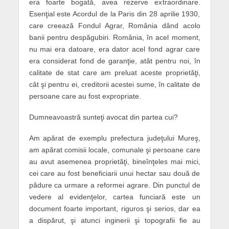
era foarte bogată, avea rezerve extraordinare.
Esenţial este Acordul de la Paris din 28 aprilie 1930,
care creează Fondul Agrar, România dând acolo
banii pentru despăgubiri. România, în acel moment,
nu mai era datoare, era dator acel fond agrar care
era considerat fond de garanţie, atât pentru noi, în
calitate de stat care am preluat aceste proprietăţi,
cât şi pentru ei, creditorii acestei sume, în calitate de
persoane care au fost expropriate.
Dumneavoastră sunteţi avocat din partea cui?
Am apărat de exemplu prefectura judeţului Mureş,
am apărat comisii locale, comunale şi persoane care
au avut asemenea proprietăţi, bineînţeles mai mici,
cei care au fost beneficiarii unui hectar sau două de
pădure ca urmare a reformei agrare. Din punctul de
vedere al evidenţelor, cartea funciară este un
document foarte important, riguros şi serios, dar ea
a dispărut, şi atunci inginerii şi topografii fie au