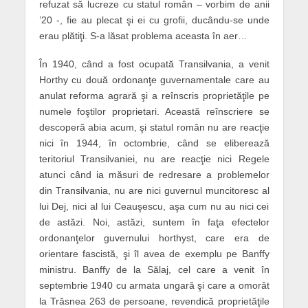
refuzat să lucreze cu statul român – vorbim de anii
’20 -, fie au plecat şi ei cu grofii, ducându-se unde
erau plătiţi. S-a lăsat problema aceasta în aer…
În 1940, când a fost ocupată Transilvania, a venit
Horthy cu două ordonanţe guvernamentale care au
anulat reforma agrară şi a reînscris proprietăţile pe
numele foştilor proprietari. Această reînscriere se
descoperă abia acum, şi statul român nu are reacţie
nici în 1944, în octombrie, când se eliberează
teritoriul Transilvaniei, nu are reacţie nici Regele
atunci când ia măsuri de redresare a problemelor
din Transilvania, nu are nici guvernul muncitoresc al
lui Dej, nici al lui Ceauşescu, aşa cum nu au nici cei
de astăzi. Noi, astăzi, suntem în faţa efectelor
ordonanţelor guvernului horthyst, care era de
orientare fascistă, şi îl avea de exemplu pe Banffy
ministru. Banffy de la Sălaj, cel care a venit în
septembrie 1940 cu armata ungară şi care a omorât
la Trăsnea 263 de persoane, revendică proprietăţile