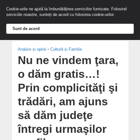
Cookie-urile ne ajută la îmbunătățirea serviciilor furnizate. Folosind
serviciile noastre, sunteți de acord cu folosirea cookie-urilor.
Sunt de acord
Analize și opinii
•
Cultură și Familie
Nu ne vindem ţara,
o dăm gratis…!
Prin complicităţi şi
trădări, am ajuns
să dăm judeţe
întregi urmaşilor