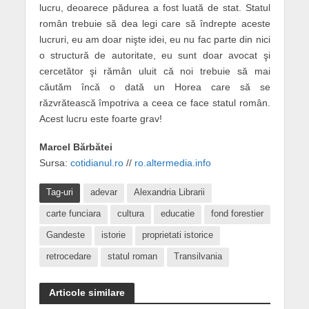
lucru, deoarece pădurea a fost luată de stat. Statul
român trebuie să dea legi care să îndrepte aceste
lucruri, eu am doar nişte idei, eu nu fac parte din nici
o structură de autoritate, eu sunt doar avocat şi
cercetător şi rămân uluit că noi trebuie să mai
căutăm încă o dată un Horea care să se
răzvrătească împotriva a ceea ce face statul român.
Acest lucru este foarte grav!
Marcel Bărbătei
Sursa:
cotidianul.ro
//
ro.altermedia.info
Tag-uri
adevar
Alexandria Librarii
carte funciara
cultura
educatie
fond forestier
Gandeste
istorie
proprietati istorice
retrocedare
statul roman
Transilvania
Articole similare