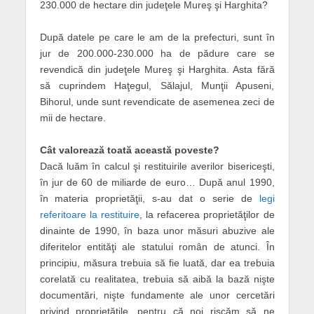
230.000 de hectare din judeţele Mureş şi Harghita?
După datele pe care le am de la prefecturi, sunt în
jur de 200.000-230.000 ha de pădure care se
revendică din judeţele Mureş şi Harghita. Asta fără
să cuprindem Haţegul, Sălajul, Munţii Apuseni,
Bihorul, unde sunt revendicate de asemenea zeci de
mii de hectare.
Cât valorează toată această poveste?
Dacă luăm în calcul şi restituirile averilor bisericeşti,
în jur de 60 de miliarde de euro… După anul 1990,
în materia proprietăţii, s-au dat o serie de
legi
referitoare la restituire
, la refacerea proprietăţilor de
dinainte de 1990, în baza unor măsuri abuzive ale
diferitelor entităţi ale statului român de atunci. În
principiu, măsura trebuia să fie luată, dar ea trebuia
corelată cu realitatea, trebuia să aibă la bază nişte
documentări, nişte fundamente ale unor cercetări
privind proprietăţile, pentru că noi riscăm să ne