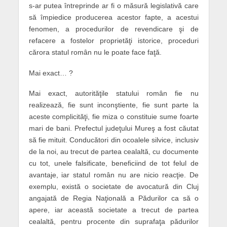
s-ar putea întreprinde ar fi o măsură legislativă care
să împiedice producerea acestor fapte, a acestui
fenomen, a procedurilor de revendicare şi de
refacere a fostelor proprietăţi istorice, proceduri
cărora statul român nu le poate face faţă.
Mai exact… ?
Mai exact, autorităţile statului român fie nu
realizează, fie sunt inconştiente, fie sunt parte la
aceste complicităţi, fie miza o constituie sume foarte
mari de bani. Prefectul judeţului Mureş a fost căutat
să fie mituit. Conducători din ocoalele silvice, inclusiv
de la noi, au trecut de partea cealaltă, cu documente
cu tot, unele falsificate, beneficiind de tot felul de
avantaje, iar statul român nu are nicio reacţie. De
exemplu, există o societate de avocatură din Cluj
angajată de Regia Naţională a Pădurilor ca să o
apere, iar această societate a trecut de partea
cealaltă, pentru procente din suprafaţa pădurilor