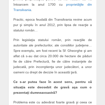
întoarcem la anul 1700 cu
proprietăţile din
Transilvania
.
Practic, epoca feudală din Transilvania revine acum
pur şi simplu în anul 2012, prin lipsa de reacţie a
statului român…
Prin legislaţia statului român, prin reacţiile de
autoritate ale prefecturilor, ale consiliilor judeţene…
Spre exemplu, am fost recent la Sf. Gheorghe şi am
aflat că s-au dat circa 20.000 de hectare de păduri
fie de către Prefectură, fie de către instanţele de
judecată, prin inconştienţa unor judecători, a unor
oameni cu drept de decizie în această ţară.
Ce s-ar putea face în acest sens, pentru că
situaţia este deosebit de gravă aşa cum o
prezentaţi dumneavoastră?
Problema este cu adevărat foarte gravă şi ceea ce