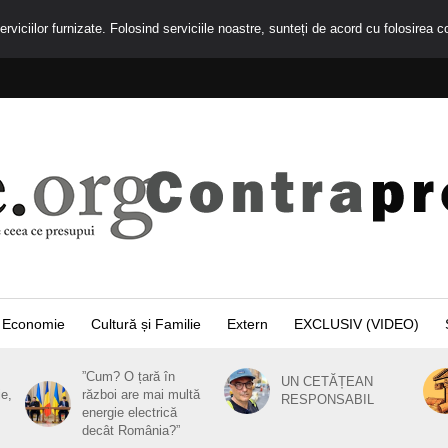
rviciilor furnizate. Folosind serviciile noastre, sunteți de acord cu folosirea c
Economie
Cultură și Familie
Extern
EXCLUSIV (VIDEO)
”Cum? O țară în
UN CETĂȚEAN
ie,
război are mai multă
RESPONSABIL
energie electrică
decât România?”