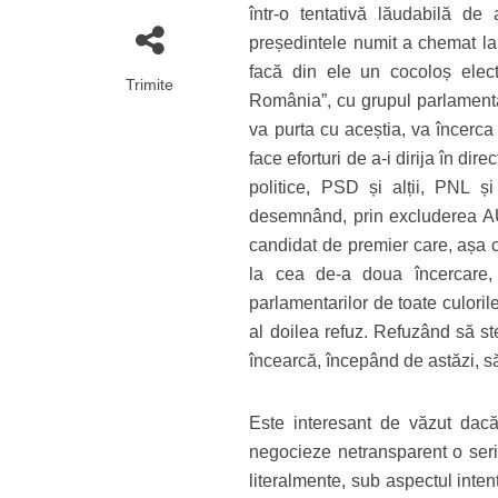
într-o tentativă lăudabilă de
președintele numit a chemat la 
facă din ele un cocoloș electo
Trimite
România”, cu grupul parlamentar
va purta cu aceștia, va încerca s
face eforturi de a-i dirija în dir
politice, PSD și alții, PNL ș
desemnând, prin excluderea AUR
candidat de premier care, așa c
la cea de-a doua încercare, in
parlamentarilor de toate culoril
al doilea refuz. Refuzând să st
încearcă, începând de astăzi, să
Este interesant de văzut dacă
negocieze netransparent o seri
literalmente, sub aspectul inte