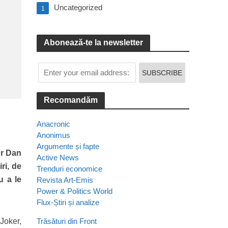
Uncategorized
1
Abonează-te la newsletter
Recomandăm
Anacronic
Anonimus
Argumente și fapte
or Dan
Active News
ri, de
Trenduri economice
u a le
Revista Art-Emis
Power & Politics World
Flux-Știri și analize
 Joker,
Trăsături din Front