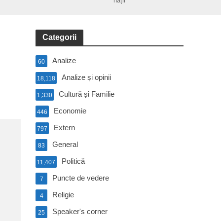
nații
Categorii
Analize
60
Analize și opinii
18,118
Cultură și Familie
1,330
Economie
446
Extern
797
General
83
Politică
11,407
Puncte de vedere
7
Religie
4
Speaker's corner
25