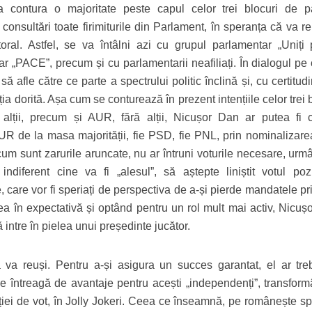
 a contura o majoritate peste capul celor trei blocuri de pa
consultări toate firimiturile din Parlament, în speranța că va r
ral. Astfel, se va întâlni azi cu grupul parlamentar „Uniți 
 „PACE”, precum și cu parlamentarii neafiliați. În dialogul pe c
ă afle către ce parte a spectrului politic înclină și, cu certitud
ecția dorită. Așa cum se conturează în prezent intențiile celor trei 
i alții, precum și AUR, fără alții, Nicușor Dan ar putea fi
 de la masa majorității, fie PSD, fie PNL, prin nominalizare
um sunt zarurile aruncate, nu ar întruni voturile necesare, urm
diferent cine va fi „alesul”, să aștepte liniștit votul pozi
e, care vor fi speriați de perspectiva de a-și pierde mandatele pr
ea în expectativă și optând pentru un rol mult mai activ, Nicuș
 intre în pielea unui președinte jucător.
 va reuși. Pentru a-și asigura un succes garantat, el ar tre
e întreagă de avantaje pentru acești „independenți”, transform
nției de vot, în Jolly Jokeri. Ceea ce înseamnă, pe românește sp