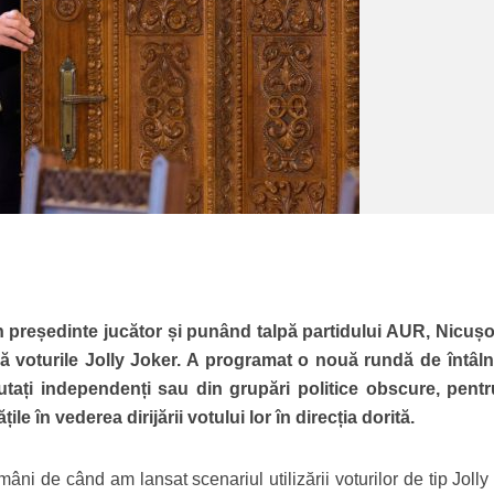
n președinte jucător și punând talpă partidului AUR, Nicuș
 voturile Jolly Joker. A programat o nouă rundă de întâlni
utați independenți sau din grupări politice obscure, pentr
țile în vederea dirijării votului lor în direcția dorită.
âni de când am lansat scenariul utilizării voturilor de tip Jolly