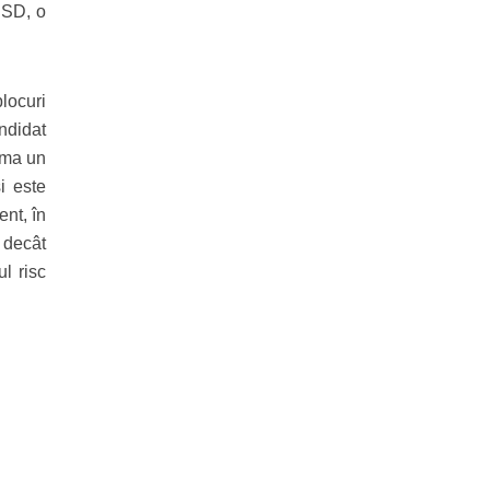
PSD, o
locuri
ndidat
rma un
i este
nt, în
l decât
l risc