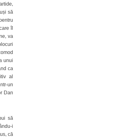
rtide,
euși să
pentru
are îl
ine, va
blocuri
 comod
a unui
ând ca
tiv al
intr-un
or Dan
bui să
ându-i
us, că