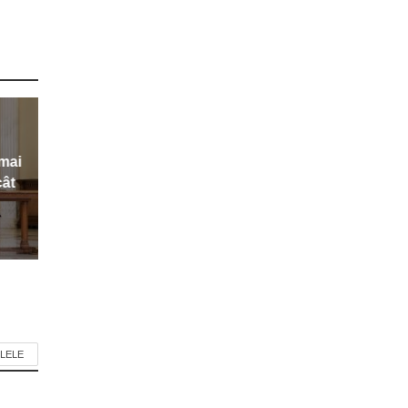
 mai
cât
LELE