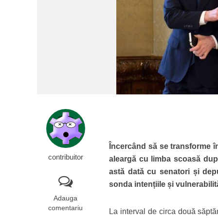
Încercând să se transforme î
contribuitor
aleargă cu limba scoasă după
astă dată cu senatori și dep
sonda intențiile și vulnerabilită
Adauga
comentariu
La interval de circa două săptăm