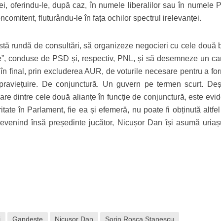
i, oferindu-le, după caz, în numele liberalilor sau în numele 
ncomitent, fluturându-le în fața ochilor spectrul irelevanței.
tă rundă de consultări, să organizeze negocieri cu cele două b
ale”, conduse de PSD și, respectiv, PNL, și să desemneze un ca
în final, prin excluderea AUR, de voturile necesare pentru a fo
raviețuire. De conjunctură. Un guvern pe termen scurt. Deș
e dintre cele două alianțe în funcție de conjunctură, este evide
tate în Parlament, fie ea și efemeră, nu poate fi obținută altfe
 Devenind însă președinte jucător, Nicușor Dan își asumă uriașu
i
Gandeste
Nicusor Dan
Sorin Rosca Stanescu