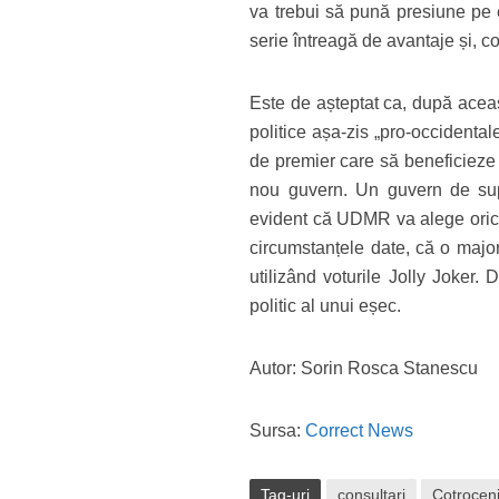
va trebui să pună presiune pe e
serie întreagă de avantaje și, co
Este de așteptat ca, după aceas
politice așa-zis „pro-occident
de premier care să beneficieze 
nou guvern. Un guvern de sup
evident că UDMR va alege oricar
circumstanțele date, că o majori
utilizând voturile Jolly Joker.
politic al unui eșec.
Autor: Sorin Rosca Stanescu
Sursa:
Correct News
Tag-uri
consultari
Cotrocen