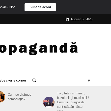
ookie-urilor.
Sunt de acord
August 5, 2026
Speaker’s corner
Țoii, fritzii și miruții,
Cum se distruge
buzoienii și mulți alții /
democrația?
Dumitriii, drăgoeștii
sunt stăpânii ăstei