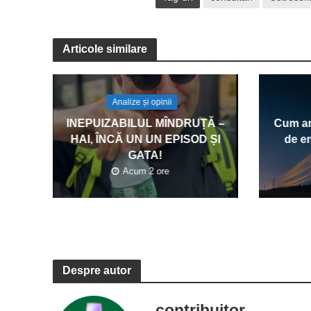
Articole similare
Analize și opinii
INEPUIZABILUL MÎNDRUȚĂ –
Cum am
HAI, ÎNCĂ UN UN EPISOD ȘI
de en
GATA!
Acum 2 ore
Despre autor
contribuitor