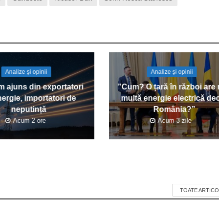
Analize și opinii
Analize și opinii
 ajuns din exportatori
”Cum? O țară în război are
ergie, importatori de
multă energie electrică de
neputință
România?”
Acum 2 ore
Acum 3 zile
TOATE ARTICO