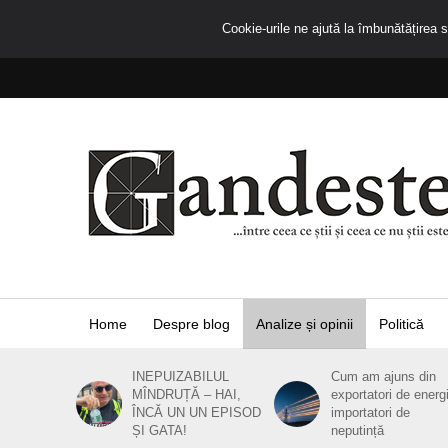
Cookie-urile ne ajută la îmbunătățirea se
Home
Despre blog
Analize și opinii
Politică
INEPUIZABILUL
Cum am ajuns din
MÎNDRUȚĂ – HAI,
exportatori de energ
ÎNCĂ UN UN EPISOD
importatori de
ȘI GATA!
neputință