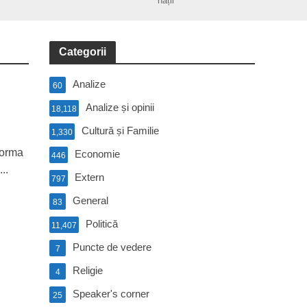
nații
Categorii
Analize
60
Analize și opinii
18,118
Cultură și Familie
1,330
forma
Economie
446
..
Extern
797
General
83
Politică
11,407
Puncte de vedere
7
Religie
4
Speaker's corner
25