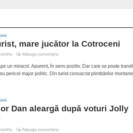
inii
urist, mare jucător la Cotroceni
months
Adauga comentariu
pe un miracol. Aparent, în sens pozitiv. Dar care se poate trans
nou pericol major politic. Din turist consacrat plimbărilor montane.
inii
or Dan aleargă după voturi Jolly
r
months
Adauga comentariu