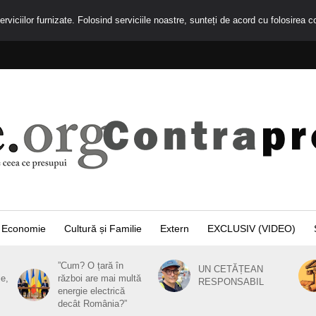
rviciilor furnizate. Folosind serviciile noastre, sunteți de acord cu folosirea c
Economie
Cultură și Familie
Extern
EXCLUSIV (VIDEO)
”Cum? O țară în
UN CETĂȚEAN
ie,
război are mai multă
RESPONSABIL
energie electrică
decât România?”