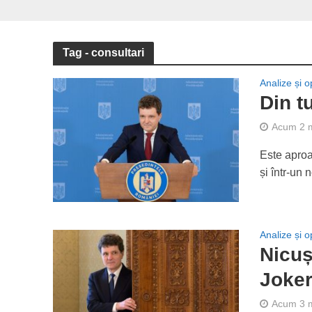
Tag - consultari
Analize și op
Din t
Acum 2 
Este aproa
și într-un 
Analize și op
Nicuș
Joke
Acum 3 