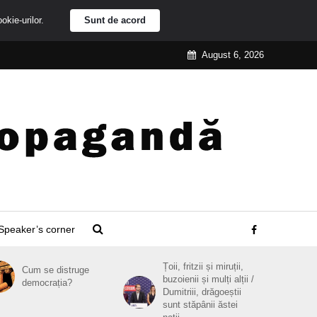
ookie-urilor.
Sunt de acord
August 6, 2026
Speaker’s corner
Țoii, fritzii și miruții,
Cum se distruge
buzoienii și mulți alții /
democrația?
Dumitriii, drăgoeștii
sunt stăpânii ăstei