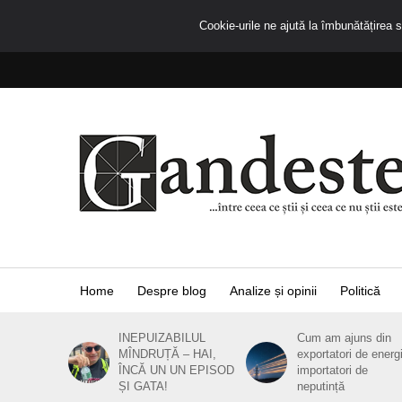
Cookie-urile ne ajută la îmbunătățirea se
Home
Despre blog
Analize și opinii
Politică
INEPUIZABILUL
Cum am ajuns din
MÎNDRUȚĂ – HAI,
exportatori de energ
ÎNCĂ UN UN EPISOD
importatori de
ȘI GATA!
neputință