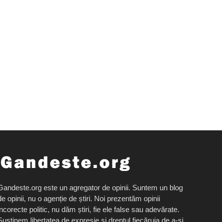
Gandeste.org este un agregator de opinii. Suntem un blog
de opinii, nu o agenție de știri. Noi prezentăm opinii
incorecte politic, nu dăm știri, fie ele false sau adevărate.
Susținem libertatea de expresie și dreptul fiecăruia de a-și