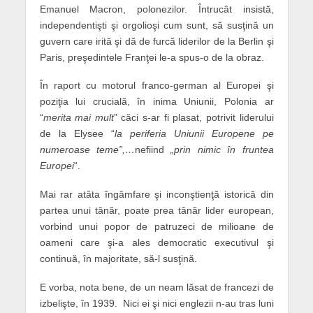
Emanuel Macron, polonezilor. Întrucât insistă,
independentişti şi orgolioşi cum sunt, să susţină un
guvern care irită şi dă de furcă liderilor de la Berlin şi
Paris, preşedintele Franţei le-a spus-o de la obraz.
În raport cu motorul franco-german al Europei şi
poziţia lui crucială, în inima Uniunii, Polonia ar
“
merita mai mult
” căci s-ar fi plasat, potrivit liderului
de la Elysee “
la periferia Uniunii Europene pe
numeroase teme”,…
nefiind
„prin nimic în fruntea
Europei
“.
Mai rar atâta îngâmfare şi inconştienţă istorică din
partea unui tânăr, poate prea tânăr lider european,
vorbind unui popor de patruzeci de milioane de
oameni care şi-a ales democratic executivul şi
continuă, în majoritate, să-l susţină.
E vorba, nota bene, de un neam lăsat de francezi de
izbelişte, în 1939. Nici ei şi nici englezii n-au tras luni