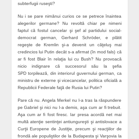
subterfugii ruseşti?
Nu i se pare nimănui curios ce se petrece înaintea
alegerilor germane? Nu revoltă chiar pe nimeni
faptul că fostul cancelar şi şef al partidului social-
democrat german, Gerhard Schröder, e plătit
regeşte de Kremlin şi-a devenit un căţeluş mai
credincios lui Putin decât s-a afirmat (în mod fals) că
ar fi fost Blair în relaţia lui cu Bush? Nu provoacă
nicio indignare că succesorul său la şefia
SPD torpilează, din interiorul guvernului german, ca
ministru de externe şi vicecancelar, politica oficială a
Republicii Federale faţă de Rusia lui Putin?
Pare că nu. Angela Merkel nu l-a tras la răspundere
pe Gabriel şi nici nu l-a demis, aşa cum ar fi trebuit.
Aşa cum ar fi fost firesc. Iar presa acordă net mai
multă atenţie sentinţei antiungureşti şi antislovace a
Curţii Europene de Justiţie, precum şi reacţiilor de
frondă ale populiştilor de la Budapesta şi Varşovia la