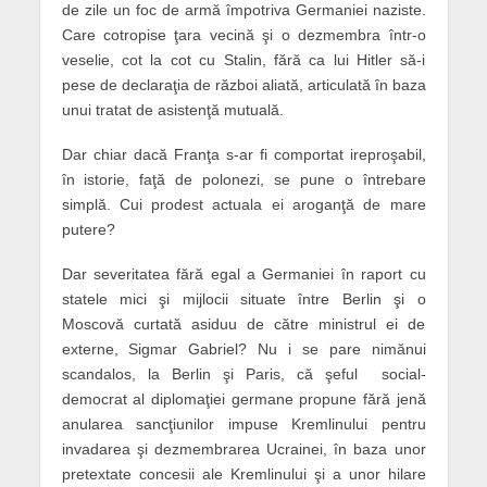
de zile un foc de armă împotriva Germaniei naziste.
Care cotropise ţara vecină şi o dezmembra într-o
veselie, cot la cot cu Stalin, fără ca lui Hitler să-i
pese de declaraţia de război aliată, articulată în baza
unui tratat de asistenţă mutuală.
Dar chiar dacă Franţa s-ar fi comportat ireproşabil,
în istorie, faţă de polonezi, se pune o întrebare
simplă. Cui prodest actuala ei aroganţă de mare
putere?
Dar severitatea fără egal a Germaniei în raport cu
statele mici şi mijlocii situate între Berlin şi o
Moscovă curtată asiduu de către ministrul ei de
externe, Sigmar Gabriel? Nu i se pare nimănui
scandalos, la Berlin şi Paris, că şeful social-
democrat al diplomaţiei germane propune fără jenă
anularea sancţiunilor impuse Kremlinului pentru
invadarea şi dezmembrarea Ucrainei, în baza unor
pretextate concesii ale Kremlinului şi a unor hilare