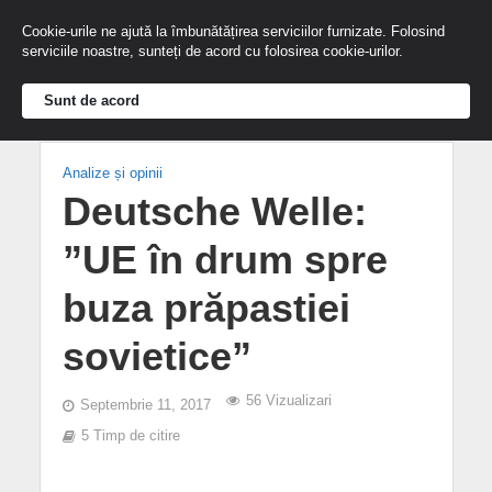
Cookie-urile ne ajută la îmbunătățirea serviciilor furnizate. Folosind
serviciile noastre, sunteți de acord cu folosirea cookie-urilor.
Sunt de acord
Analize și opinii
Deutsche Welle:
”UE în drum spre
buza prăpastiei
sovietice”
56 Vizualizari
Septembrie 11, 2017
5 Timp de citire