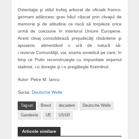
Ostentaţia şi stilul trufaş arborat de oficialii franco-
germani adâncesc grav hăul căscat prin clivajul de
memorie şi de atitudine ce riscă să torpileze orice
urmă de coeziune în interiorul Uniunii Europene.
Acest clivaj consolidează prejudecăţi răsăritene şi
apusene, alimentând o ură de natură să-
i rezerve Comunităţii, vai, soarta sovietică pe care, în
timp ce Putin reconstruieşte cu impunitate imperiul
stalinist, i-o doreşte şi i-o pregăteşte Kremlinul.
Autor: Petre M. Iancu
Sursa:
Deutsche Welle
Tag-uri
Brexit
decadere
Deutsche Welle
Gandeste
UE
USSR
Articole similare