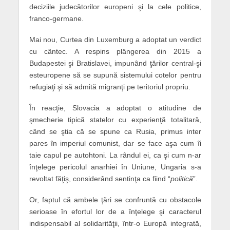
deciziile judecătorilor europeni şi la cele politice,
franco-germane.
Mai nou, Curtea din Luxemburg a adoptat un verdict
cu cântec. A respins plângerea din 2015 a
Budapestei şi Bratislavei, impunând ţărilor central-şi
esteuropene să se supună sistemului cotelor pentru
refugiaţi şi să admită migranţi pe teritoriul propriu.
În reacţie, Slovacia a adoptat o atitudine de
şmecherie tipică statelor cu experienţă totalitară,
când se ştia că se spune ca Rusia, primus inter
pares în imperiul comunist, dar se face aşa cum îi
taie capul pe autohtoni. La rândul ei, ca şi cum n-ar
înţelege pericolul anarhiei în Uniune, Ungaria s-a
revoltat făţiş, considerând sentinţa ca fiind “
politică
”.
Or, faptul că ambele ţări se confruntă cu obstacole
serioase în efortul lor de a înţelege şi caracterul
indispensabil al solidarităţii, într-o Europă integrată,