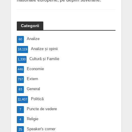
Categorii
Analize
60
Analize și opinii
18,119
Cultură și Familie
1,330
Economie
446
Extern
797
General
83
Politică
11,407
Puncte de vedere
7
Religie
4
Speaker's corner
25