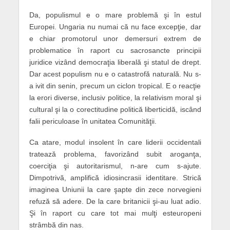
Da, populismul e o mare problemă şi în estul
Europei. Ungaria nu numai că nu face excepţie, dar
e chiar promotorul unor demersuri extrem de
problematice în raport cu sacrosancte principii
juridice vizând democraţia liberală şi statul de drept.
Dar acest populism nu e o catastrofă naturală. Nu s-
a ivit din senin, precum un ciclon tropical. E o reacţie
la erori diverse, inclusiv politice, la relativism moral şi
cultural şi la o corectitudine politică liberticidă, iscând
falii periculoase în unitatea Comunităţii.
Ca atare, modul insolent în care liderii occidentali
tratează problema, favorizând subit aroganţa,
coerciţia şi autoritarismul, n-are cum s-ajute.
Dimpotrivă, amplifică idiosincrasii identitare. Strică
imaginea Uniunii la care şapte din zece norvegieni
refuză să adere. De la care britanicii şi-au luat adio.
Şi în raport cu care tot mai mulţi esteuropeni
strâmbă din nas.