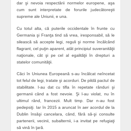
dar şi nevoia respectării normelor europene, aşa
cum sunt interpretate de forurile judecătoreşti
supreme ale Uniunii, e una.
Cu totul alta, că puterile occidentale în frunte cu
Germania şi Franţa tind să vrea, iresponsabil, să le
silească să accepte legi, reguli şi norme încălcând
flagrant, cel puţin aparent, atât principiul suveranităţii
naţionale, cât şi pe cel al egalităţii în drepturi a
statelor comunităţii.
Căci în Uniunea Europeană s-au încălcat neîncetat
tot felul de legi, tratate şi acorduri. De pildă pactul de
stabilitate. I-au dat cu tifla în repetate rânduri şi
germanii când a fost nevoie. Şi l-au violat, nu în
ultimul rând, francezii. Mult timp. Dar n-au fost
pedepsiţi. Iar în 2015 a aruncat în aer acordul de la
Dublin însăşi cancelara, când, fără să-şi consulte
partenerii, vecinii, subalternii, i-a invitat pe refugiaţi
să vină în ţară.