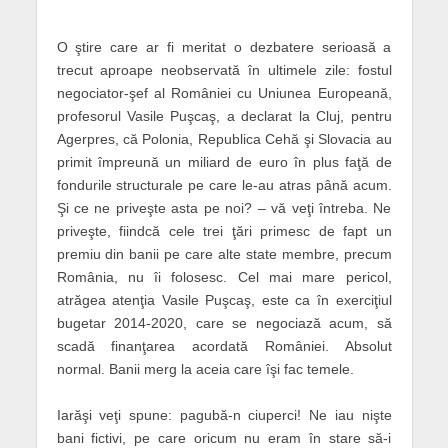
O ştire care ar fi meritat o dezbatere serioasă a
trecut aproape neobservată în ultimele zile: fostul
negociator-şef al României cu Uniunea Europeană,
profesorul Vasile Puşcaş, a declarat la Cluj, pentru
Agerpres, că Polonia, Republica Cehă şi Slovacia au
primit împreună un miliard de euro în plus faţă de
fondurile structurale pe care le-au atras până acum.
Şi ce ne priveşte asta pe noi? – vă veţi întreba. Ne
priveşte, fiindcă cele trei ţări primesc de fapt un
premiu din banii pe care alte state membre, precum
România, nu îi folosesc. Cel mai mare pericol,
atrăgea atenţia Vasile Puşcaş, este ca în exerciţiul
bugetar 2014-2020, care se negociază acum, să
scadă finanţarea acordată României. Absolut
normal. Banii merg la aceia care îşi fac temele.
Iarăşi veţi spune: pagubă-n ciuperci! Ne iau nişte
bani fictivi, pe care oricum nu eram în stare să-i