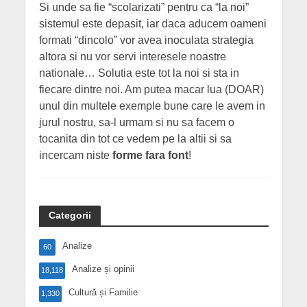
Si unde sa fie “scolarizati” pentru ca “la noi”
sistemul este depasit, iar daca aducem oameni
formati “dincolo” vor avea inoculata strategia
altora si nu vor servi interesele noastre
nationale… Solutia este tot la noi si sta in
fiecare dintre noi. Am putea macar lua (DOAR)
unul din multele exemple bune care le avem in
jurul nostru, sa-l urmam si nu sa facem o
tocanita din tot ce vedem pe la altii si sa
incercam niste
forme fara font
!
Categorii
Analize
60
Analize și opinii
18,118
Cultură și Familie
1,330