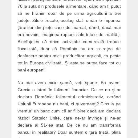
70 la sută din produsele alimentare, când am fi putut
să ne hrănim doar de pe urma agriculturii a trei
judeţe. Zilele trecute, acelaşi stat român le impunea
ţăranilor din pieţe case de marcat, dând, dacă mai
era nevoie, imaginea rupturii sale totale de realităţi.
Bineînţeles că orice activitate comercială trebuie
fiscalizată, doar că România nu are o reţea de
desfacere pentru micii producători agricoli, ca peste
tot în Europa civilizată. Şi asta se putea face tot cu
bani europeni!
Nu mai avem nicio şansă, veţi spune. Ba avem.
Grecia a intrat în faliment financiar. De ce nu şi-ar
declara România falimentul administrativ, cerând
Uniunii Europene nu bani, ci guvernanţi? Circula pe
vremuri un banc cum că ar fi bine dacă am declara
război Statelor Unite, care ne-ar învinge şi ne-ar
declara al 51-lea stat. De ce nu am transforma
bancul în realitate? Doar suntem o ţară tristă, plină