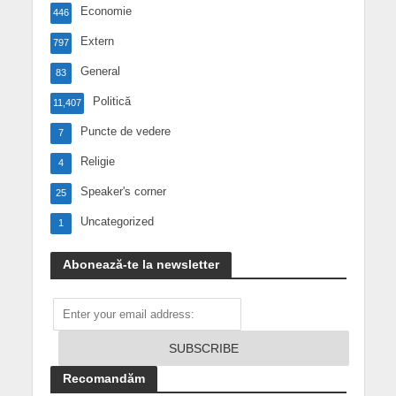
Economie
446
Extern
797
General
83
Politică
11,407
Puncte de vedere
7
Religie
4
Speaker's corner
25
Uncategorized
1
Abonează-te la newsletter
Recomandăm