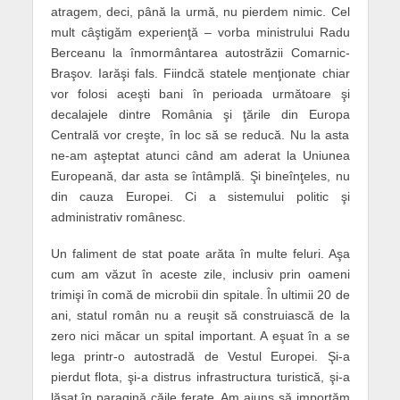
atragem, deci, până la urmă, nu pierdem nimic. Cel
mult câştigăm experienţă – vorba ministrului Radu
Berceanu la înmormântarea autostrăzii Comarnic-
Braşov. Iarăşi fals. Fiindcă statele menţionate chiar
vor folosi aceşti bani în perioada următoare şi
decalajele dintre România şi ţările din Europa
Centrală vor creşte, în loc să se reducă. Nu la asta
ne-am aşteptat atunci când am aderat la Uniunea
Europeană, dar asta se întâmplă. Şi bineînţeles, nu
din cauza Europei. Ci a sistemului politic şi
administrativ românesc.
Un faliment de stat poate arăta în multe feluri. Aşa
cum am văzut în aceste zile, inclusiv prin oameni
trimişi în comă de microbii din spitale. În ultimii 20 de
ani, statul român nu a reuşit să construiască de la
zero nici măcar un spital important. A eşuat în a se
lega printr-o autostradă de Vestul Europei. Şi-a
pierdut flota, şi-a distrus infrastructura turistică, şi-a
lăsat în paragină căile ferate. Am ajuns să importăm