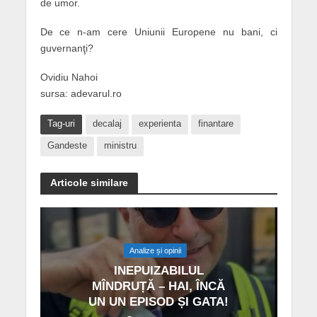
de umor.
De ce n-am cere Uniunii Europene nu bani, ci
guvernanţi?
Ovidiu Nahoi
sursa: adevarul.ro
Tag-uri
decalaj
experienta
finantare
Gandeste
ministru
Articole similare
Analize și opinii
INEPUIZABILUL
MÎNDRUȚĂ – HAI, ÎNCĂ
UN UN EPISOD ȘI GATA!