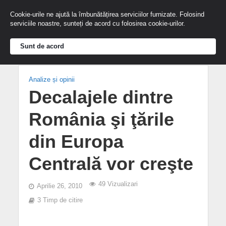
Cookie-urile ne ajută la îmbunătățirea serviciilor furnizate. Folosind
serviciile noastre, sunteți de acord cu folosirea cookie-urilor.
Sunt de acord
Analize și opinii
Decalajele dintre
România şi ţările
din Europa
Centrală vor creşte
49 Vizualizari
Aprilie 26, 2010
3 Timp de citire