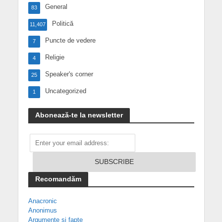
General
83
Politică
11,407
Puncte de vedere
7
Religie
4
Speaker's corner
25
Uncategorized
1
Abonează-te la newsletter
Recomandăm
Anacronic
Anonimus
Argumente și fapte