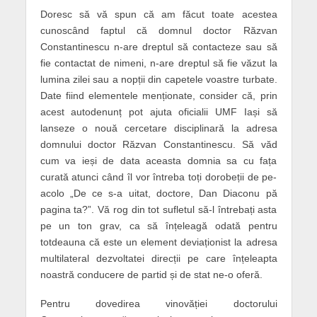
Doresc să vă spun că am făcut toate acestea
cunoscând faptul că domnul doctor Răzvan
Constantinescu n-are dreptul să contacteze sau să
fie contactat de nimeni, n-are dreptul să fie văzut la
lumina zilei sau a nopții din capetele voastre turbate.
Date fiind elementele menționate, consider că, prin
acest autodenunț pot ajuta oficialii UMF Iași să
lanseze o nouă cercetare disciplinară la adresa
domnului doctor Răzvan Constantinescu. Să văd
cum va ieși de data aceasta domnia sa cu fața
curată atunci când îl vor întreba toți dorobeții de pe-
acolo „De ce s-a uitat, doctore, Dan Diaconu pă
pagina ta?”. Vă rog din tot sufletul să-l întrebați asta
pe un ton grav, ca să înțeleagă odată pentru
totdeauna că este un element deviaționist la adresa
multilateral dezvoltatei direcții pe care înțeleapta
noastră conducere de partid și de stat ne-o oferă.
Pentru dovedirea vinovăției doctorului