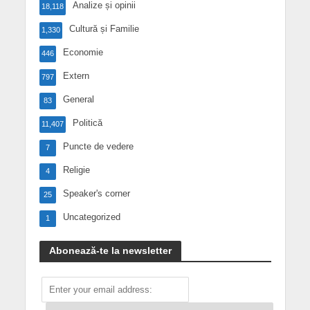
Analize și opinii
18,118
Cultură și Familie
1,330
Economie
446
Extern
797
General
83
Politică
11,407
Puncte de vedere
7
Religie
4
Speaker's corner
25
Uncategorized
1
Abonează-te la newsletter