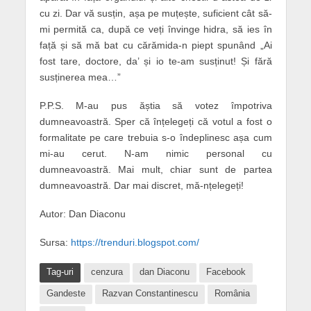
cu zi. Dar vă susțin, așa pe muțește, suficient cât să-
mi permită ca, după ce veți învinge hidra, să ies în
față și să mă bat cu cărămida-n piept spunând „Ai
fost tare, doctore, da’ și io te-am susținut! Și fără
susținerea mea…”
P.P.S. M-au pus ăștia să votez împotriva
dumneavoastră. Sper că înțelegeți că votul a fost o
formalitate pe care trebuia s-o îndeplinesc așa cum
mi-au cerut. N-am nimic personal cu
dumneavoastră. Mai mult, chiar sunt de partea
dumneavoastră. Dar mai discret, mă-nțelegeți!
Autor: Dan Diaconu
Sursa:
https://trenduri.blogspot.com/
Tag-uri
cenzura
dan Diaconu
Facebook
Gandeste
Razvan Constantinescu
România