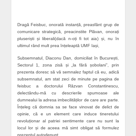
Dragă Feisbuc, onorată instanță, preasfânt grup de
comunicare strategică, preacinstite Plăvan, onorați
pluseriști și liberali(dacă n-oți fi tot aia) și, nu în
ultimul rând mult prea înțeleaptă UMF Iași,
Subsemnatul, Diaconu Dan, domiciliat în București,
Sectorul 1, zona zisă și „la fără șobolani”, prin
prezenta doresc să vă semnalez faptul că eu, adică
subsemnatul, am stat zeci de minute pe pagina de
feisbuc a doctorului Răzvan Constantinescu,
delectându-mă cu descrierile spumoase ale
dumnealui la adresa imbecilităților de care are parte.
Înțeleg că domnia sa se face vinovat de delict de
opinie, că e un element care induce tineretului
revoluționar al patriei sentimente care nu sunt la
locul lor și de aceea mă simt obligat să formulez
prezentul autodenunț.