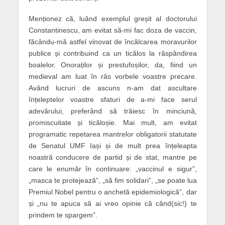
Menționez că, luând exemplul greșit al doctorului
Constantinescu, am evitat să-mi fac doza de vaccin,
făcându-mă astfel vinovat de încălcarea moravurilor
publice și contribuind ca un ticălos la răspândirea
boalelor. Onoraților și prestufoșilor, da, fiind un
medieval am luat în râs vorbele voastre precare.
Având lucruri de ascuns n-am dat ascultare
înțeleptelor voastre sfaturi de a-mi face serul
adevărului, preferând să trăiesc în minciună,
promiscuitate și ticăloșie. Mai mult, am evitat
programatic repetarea mantrelor obligatorii statutate
de Senatul UMF Iași și de mult prea înțeleapta
noastră conducere de partid și de stat, mantre pe
care le enumăr în continuare: „vaccinul e sigur”,
„masca te protejează”, „să fim solidari”, „se poate lua
Premiul Nobel pentru o anchetă epidemiologică”, dar
și „nu te apuca să ai vreo opinie că când(sic!) te
prindem te spargem”.