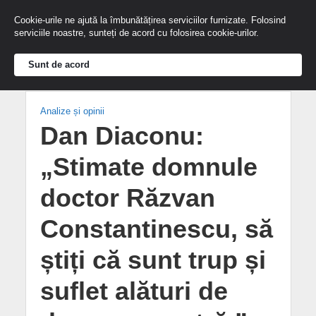
Cookie-urile ne ajută la îmbunătățirea serviciilor furnizate. Folosind
serviciile noastre, sunteți de acord cu folosirea cookie-urilor.
Sunt de acord
Analize și opinii
Dan Diaconu:
„Stimate domnule
doctor Răzvan
Constantinescu, să
știți că sunt trup și
suflet alături de