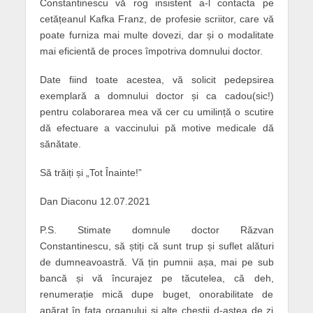
Constantinescu vă rog insistent a-l contacta pe
cetățeanul Kafka Franz, de profesie scriitor, care vă
poate furniza mai multe dovezi, dar și o modalitate
mai eficientă de proces împotriva domnului doctor.
Date fiind toate acestea, vă solicit pedepsirea
exemplară a domnului doctor și ca cadou(sic!)
pentru colaborarea mea vă cer cu umilință o scutire
dă efectuare a vaccinului pă motive medicale dă
sănătate.
Să trăiți și „Tot Înainte!”
Dan Diaconu 12.07.2021
P.S. Stimate domnule doctor Răzvan
Constantinescu, să știți că sunt trup și suflet alături
de dumneavoastră. Vă țin pumnii așa, mai pe sub
bancă și vă încurajez pe tăcutelea, că deh,
renumerație mică dupe buget, onorabilitate de
apărat în fața organului și alte chestii d-astea de zi