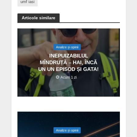
umf iasi
Articole similare
Analize și opinii
INEPUIZABILUL
MÎNDRUȚĂ – HAI, ÎNCĂ
UN UN EPISOD ȘI GATA!
Acum 1 zi
Analize și opinii