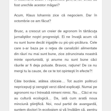
fost urechile acestor măgari?
Acum, Klaus Iohannis zice că negociem. Dar în
octombrie ce am făcut?
Brusc, a crescut un creier de agronom în tărtăcuţa
jurnaliştilor noştri progresişti. Ei ne învaţă acum că
nu sunt bune decât irigaţiile cu pic-pic-picătura. Cele
care s-ar baza pe o reţea de canalizări alimentate
din râuri nu mai sunt bune, zice zdruncinata noastră
minte oportunistă, şi anume nu sunt bune căci
râurile ar fi deja poluate. Bravos, raţiune! De ce nu
mergi tu la cauze, de ce te tot opinteşti în efecte?!
Câte bordeie, atâtea obiceie… Tot auzim politruci
nepricepuţi şi oengişti verzi dând explicaţii. Numai pe
agronomi nu-i întreabă nimeni nimic. Nu… Căci ei nu
au cultură ecologică… Da, iată cum arată noua
minciună ştiinţifică. Noi, noul partid de avangardă,
suntem doctori în ecologism şi vă învăţăm că, pentru