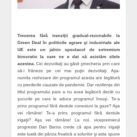
Trecerea fără tranziţii gradual-rezonabile la
Green Deal în politicile agrare şi industriale ale
UE este un jalnic spectacol de extremism
birocratic la care ne e dat să asistăm zilele
acestea.
Cei dezvoltaţi au găsit şmecheria prin care
să-i frâneze pe cei mai puţin dezvoltaţi. Aşa-
numita
redresare
din programul acesta are legătură
cu pierderile cauzate de pandemie. Dar
rezilienţa
din
titlul programului pare a nu avea legătură decât cu
şocurile pe care le aduce programul însuşi. Te-a
prins programul fără destule conexiuni la gaze? Aşa
vei rămâne! Te-a prins programul fără destule
irigaţii? Aşa vei rămâne! La noi, vicepremierul
progresist Dan Barna crede că apa pentru irigaţii
este luată din pânza freatică a solurilor şi asta spune