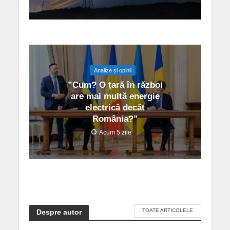
Analize și opinii
”Cum? O țară în război
are mai multă energie
electrică decât
România?”
Acum 5 zile
TOATE ARTICOLELE
Despre autor