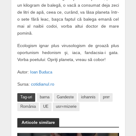
un kilogram de balegă, o vacă a consumat deja zeci
de litri de apă, ceea ce, curând, va lăsa planeta într-
o sete fără leac, başca faptul că balega emană cel
mai al naibii codoi, vorba altui doctor de mare
pomină.
Ecologism ignar plus virusologism de groază plus
oportunism hedonism şi, iaca, fandacsia-i gata.
Vorba poetului: Opriţi planeta, vreau să cobor!
Autor:
Ioan Buduca
Sursa:
cotidianul.ro
Tag-uri
barna
Gandeste
iohannis
pnrr
România
UE
usr=mizerie
Articole similare