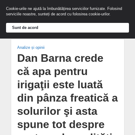
Cookie-urile ne ajută la îmbunătățirea serviciilor furnizate. Folosind
serviciile noastre, sunteți de acord cu folosirea cookie-urilor.
Sunt de acord
Analize și opinii
Dan Barna crede
că apa pentru
irigaţii este luată
din pânza freatică a
solurilor şi asta
spune tot despre