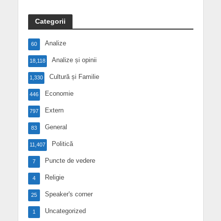
Categorii
Analize
60
Analize și opinii
18,118
Cultură și Familie
1,330
Economie
446
Extern
797
General
83
Politică
11,407
Puncte de vedere
7
Religie
4
Speaker's corner
25
Uncategorized
1