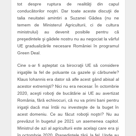
tot despre ruptura de realităţi din capul
conducătorilor noştri. Dar toate aceste discuţii de
talia neuitatei amintiri a Suzanei Gâdea (nu ne
temem de Ministerul Agriculturii, ci de cultura
ministrului) au devenit posibile pentru că
preşedintele şi gâdele nostru nu au negociat la vârful
UE gradualizările necesare României în programul
Green Deal.
Cine s-ar fi aşteptat ca birocraţii UE să considere
irigaţiile la fel de poluante ca gazele şi cărbunele?
Klaus Iohannis era dator să afle acest gând abisal al
acestor extremişti? Nici nu era necesar. În octombrie
2020, aceşti roboţi de bucătărie ai UE au avertizat
România, fără echivocuri, că nu va primi bani pentru
irigaţii dacă mai întâi nu investeşte de la buget în
acest domeniu. Ce au făcut roboţii noştri? Nu au
prevăzut în bugetul pe 2021 un asemenea capitol.
Ministrul de azi al agriculturii este acelaşi care era şi
în octombrie 2020. Preşedintele ţării, la fel. Unde au