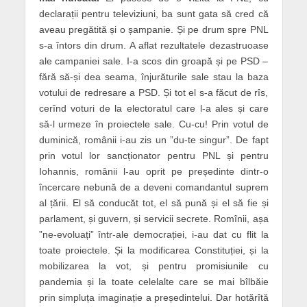
declarații pentru televiziuni, ba sunt gata să cred că
aveau pregătită și o șampanie. Și pe drum spre PNL
s-a întors din drum. A aflat rezultatele dezastruoase
ale campaniei sale. I-a scos din groapă și pe PSD –
fără să-și dea seama, înjurăturile sale stau la baza
votului de redresare a PSD. Și tot el s-a făcut de rîs,
cerînd voturi de la electoratul care l-a ales și care
să-l urmeze în proiectele sale. Cu-cu! Prin votul de
duminică, românii i-au zis un ”du-te singur”. De fapt
prin votul lor sancționator pentru PNL și pentru
Iohannis, românii l-au oprit pe președinte dintr-o
încercare nebună de a deveni comandantul suprem
al țării. El să conducăt tot, el să pună și el să fie și
parlament, și guvern, și servicii secrete. Romînii, așa
”ne-evoluați” într-ale democrației, i-au dat cu flit la
toate proiectele. Și la modificarea Constituției, și la
mobilizarea la vot, și pentru promisiunile cu
pandemia și la toate celelalte care se mai bîlbăie
prin simpluța imaginație a președintelui. Dar hotărîtă