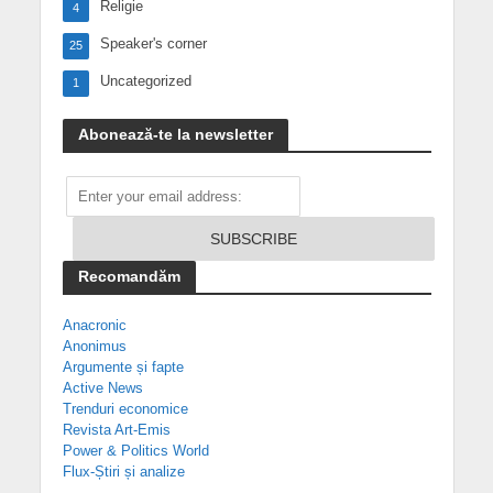
Religie
4
Speaker's corner
25
Uncategorized
1
Abonează-te la newsletter
Recomandăm
Anacronic
Anonimus
Argumente și fapte
Active News
Trenduri economice
Revista Art-Emis
Power & Politics World
Flux-Știri și analize