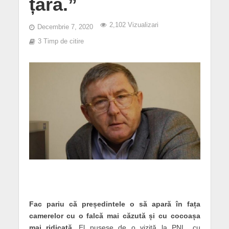
țara.”
2,102 Vizualizari
Decembrie 7, 2020
3 Timp de citire
Fac pariu că președintele o să apară în fața
camerelor cu o falcă mai căzută și cu cocoașa
mai ridicată.
El pusese de o vizită la PNL, cu