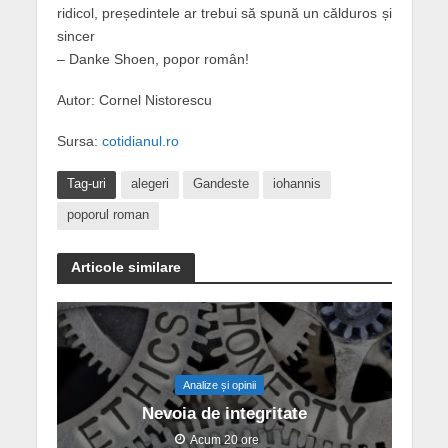
ridicol, președintele ar trebui să spună un călduros și
sincer
– Danke Shoen, popor român!
Autor: Cornel Nistorescu
Sursa:
cotidianul.ro
Tag-uri
alegeri
Gandeste
iohannis
poporul roman
Articole similare
Analize și opinii
Nevoia de integritate
Acum 20 ore