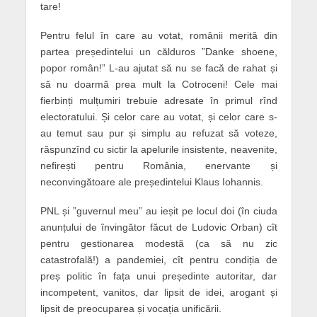
tare!
Pentru felul în care au votat, românii merită din
partea președintelui un călduros ”Danke shoene,
popor român!” L-au ajutat să nu se facă de rahat și
să nu doarmă prea mult la Cotroceni! Cele mai
fierbinți mulțumiri trebuie adresate în primul rînd
electoratului. Și celor care au votat, și celor care s-
au temut sau pur și simplu au refuzat să voteze,
răspunzînd cu sictir la apelurile insistente, neavenite,
nefirești pentru România, enervante și
neconvingătoare ale președintelui Klaus Iohannis.
PNL și ”guvernul meu” au ieșit pe locul doi (în ciuda
anunțului de învingător făcut de Ludovic Orban) cît
pentru gestionarea modestă (ca să nu zic
catastrofală!) a pandemiei, cît pentru condiția de
preș politic în fața unui președinte autoritar, dar
incompetent, vanitos, dar lipsit de idei, arogant și
lipsit de preocuparea și vocația unificării.