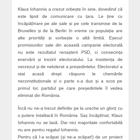
Klaus Iohannis a crezut orbește în sine, dovedind că
este lipsit de comunicare cu țara. Le ține cu
încăpățînare pe ale sale și pe cele transmise de la
Bruxelles și de la Berlin în vreme ce populația are
alte priorități și vorbește o altă limbă. Eșecul
promisiunilor sale din această campanie electorală
nu este rezultatul renașterii PSD, ci consecința
enervării și trezirii electoratului. La insistența de
necrezut și de netolerat a președintelui. Electoratul a
stat acasă drept răspuns le chemările
neconstituționale și o parte s-a dus și a scos pe
primul loc partidul pe care președintele îl vedea
eliminat din România.
Încă nu ne-a trecut definitiv pe la ureche un glonț cu
o putere totalitară în România. Saș încăpțînat, Klaus
Iohannis nu se lasă. Dar nici majoritate confortabilă
nu are pentru regatul Iohannis.
Pentru că l-a scăpat (și ne-a scăpat!) de un proiect