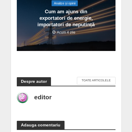
Analize și opinii
Cum am ajuns din
exportatori de energie,
importatori de neputință
Acum 4 zile
TOATE ARTICOLELE
Despre autor
editor
Adauga comentariu