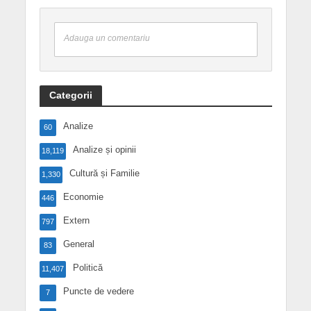
Adauga un comentariu
Categorii
Analize
60
Analize și opinii
18,119
Cultură și Familie
1,330
Economie
446
Extern
797
General
83
Politică
11,407
Puncte de vedere
7