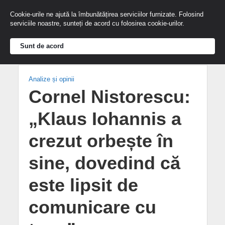
Cookie-urile ne ajută la îmbunătățirea serviciilor furnizate. Folosind
serviciile noastre, sunteți de acord cu folosirea cookie-urilor.
Sunt de acord
Analize și opinii
Cornel Nistorescu:
„Klaus Iohannis a
crezut orbește în
sine, dovedind că
este lipsit de
comunicare cu