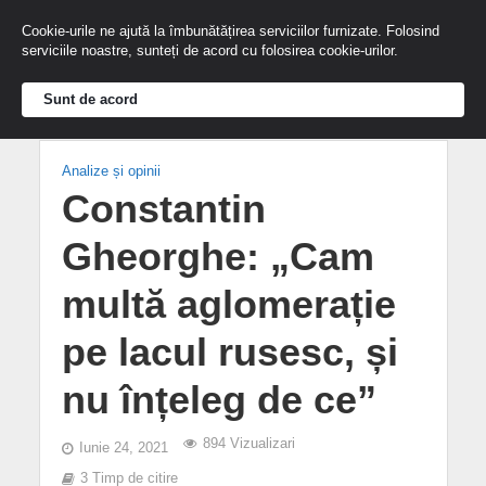
Cookie-urile ne ajută la îmbunătățirea serviciilor furnizate. Folosind
serviciile noastre, sunteți de acord cu folosirea cookie-urilor.
Sunt de acord
Analize și opinii
Constantin
Gheorghe: „Cam
multă aglomerație
pe lacul rusesc, și
nu înțeleg de ce”
894 Vizualizari
Iunie 24, 2021
3 Timp de citire