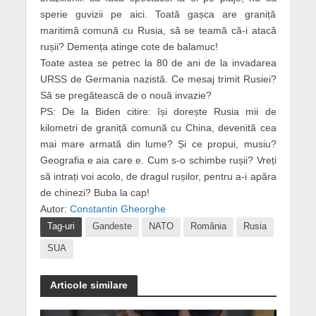
sperie guvizii pe aici. Toată gașca are graniță
maritimă comună cu Rusia, să se teamă că-i atacă
rușii? Demența atinge cote de balamuc!
Toate astea se petrec la 80 de ani de la invadarea
URSS de Germania nazistă. Ce mesaj trimit Rusiei?
Să se pregătească de o nouă invazie?
PS: De la Biden citire: își dorește Rusia mii de
kilometri de graniță comună cu China, devenită cea
mai mare armată din lume? Și ce propui, musiu?
Geografia e aia care e. Cum s-o schimbe rușii? Vreți
să intrați voi acolo, de dragul rușilor, pentru a-i apăra
de chinezi? Buba la cap!
Autor:
Constantin Gheorghe
Tag-uri
Gandeste
NATO
România
Rusia
SUA
Articole similare