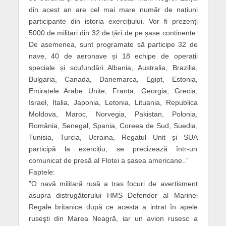
din acest an are cel mai mare număr de națiuni
participante din istoria exercițiului. Vor fi prezenți
5000 de militari din 32 de țări de pe șase continente.
De asemenea, sunt programate să participe 32 de
nave, 40 de aeronave și 18 echipe de operații
speciale și scufundări..Albania, Australia, Brazilia,
Bulgaria, Canada, Danemarca, Egipt, Estonia,
Emiratele Arabe Unite, Franța, Georgia, Grecia,
Israel, Italia, Japonia, Letonia, Lituania, Republica
Moldova, Maroc, Norvegia, Pakistan, Polonia,
România, Senegal, Spania, Coreea de Sud, Suedia,
Tunisia, Turcia, Ucraina, Regatul Unit și SUA
participă la exercițiu, se precizează într-un
comunicat de presă al Flotei a șasea americane..”
Faptele:
”O navă militară rusă a tras focuri de avertisment
asupra distrugătorului HMS Defender al Marinei
Regale britanice după ce acesta a intrat în apele
ruseşti din Marea Neagră, iar un avion rusesc a