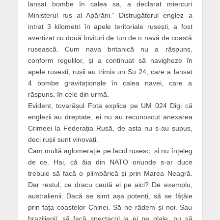
lansat bombe în calea sa, a declarat miercuri
Ministerul rus al Apărării.” Distrugătorul englez a
intrat 3 kilometri în apele teritoriale rusești, a fost
avertizat cu două lovituri de tun de o navă de coastă
rusească. Cum nava britanică nu a răspuns,
conform regulilor, și a continuat să navigheze în
apele rusești, rușii au trimis un Su 24, care a lansat
4 bombe gravitaționale în calea navei, care a
răspuns, în cele din urmă.
Evident, tovarășul Fota explica pe UM 024 Digi că
englezii au dreptate, ei nu au recunoscut anexarea
Crimeei la Federația Rusă, de asta nu s-au supus,
deci rușii sunt vinovați.
Cam multă aglomerație pe lacul rusesc, și nu înțeleg
de ce. Hai, că ăia din NATO oriunde s-ar duce
trebuie să facă o plimbărică și prin Marea Neagră.
Dar restul, ce dracu caută ei pe aici? De exemplu,
australienii. Dacă se simt așa potenți, să se fâțâie
prin fața coastelor Chinei. Să ne râdem și noi. Sau
brazilienii: să facă spectacol la ei pe plaje, nu să