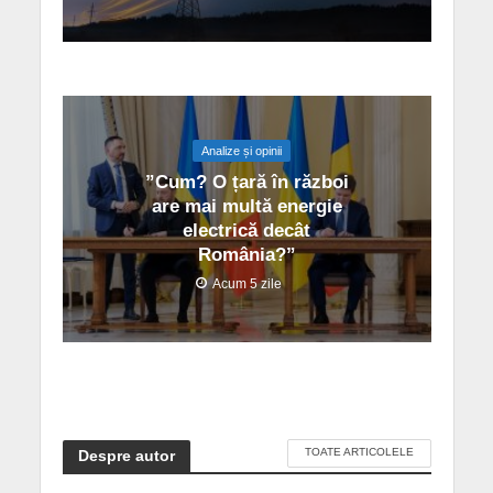
Analize și opinii
”Cum? O țară în război
are mai multă energie
electrică decât
România?”
Acum 5 zile
TOATE ARTICOLELE
Despre autor