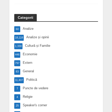
Categorii
Analize
60
Analize și opinii
18,118
Cultură și Familie
1,330
Economie
446
Extern
797
General
83
Politică
11,407
Puncte de vedere
7
Religie
4
Speaker's corner
25