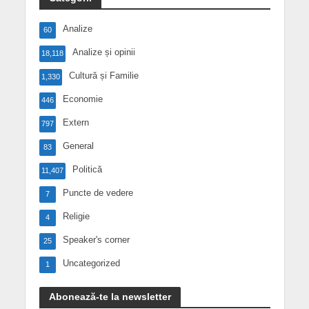
Analize
60
Analize și opinii
18,118
Cultură și Familie
1,330
Economie
446
Extern
797
General
83
Politică
11,407
Puncte de vedere
7
Religie
4
Speaker's corner
25
Uncategorized
1
Abonează-te la newsletter