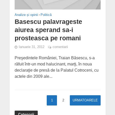
Analize și opinii
•
Politică
Basescu palavrageste
aiurea sperand sa-i
prosteasca pe romani
Ianuarie 31, 2012
comentarii
Preşedintele României, Traian Băsescu, s-a
răfuit într-un mod halucinant, marţi, în noua
declaraţie de presă de la Palatul Cotroceni, cu
actele din 2009 ale...
1
2
URMATOARELE
Categorii