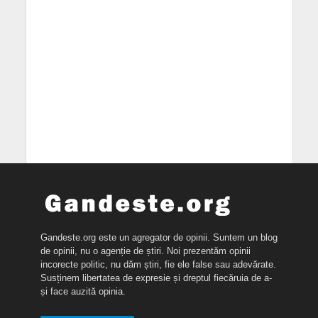
Gandeste.org este un agregator de opinii. Suntem un blog
de opinii, nu o agenție de știri. Noi prezentăm opinii
incorecte politic, nu dăm știri, fie ele false sau adevărate.
Susținem libertatea de expresie și dreptul fiecăruia de a-
și face auzită opinia.