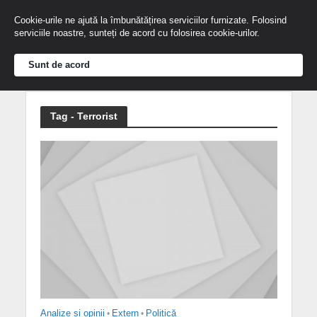
Cookie-urile ne ajută la îmbunătățirea serviciilor furnizate. Folosind
serviciile noastre, sunteți de acord cu folosirea cookie-urilor.
Sunt de acord
Tag - Terrorist
Analize și opinii
•
Extern
•
Politică