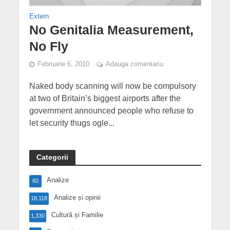
Extern
No Genitalia Measurement,
No Fly
Februarie 6, 2010
Adauga comentariu
Naked body scanning will now be compulsory
at two of Britain’s biggest airports after the
government announced people who refuse to
let security thugs ogle...
Categorii
Analize
60
Analize și opinii
18,118
Cultură și Familie
1,330