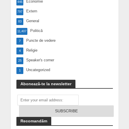
Economie
446
Extern
797
General
83
Politică
11,407
Puncte de vedere
7
Religie
4
Speaker's corner
25
Uncategorized
1
Abonează-te la newsletter
Recomandăm