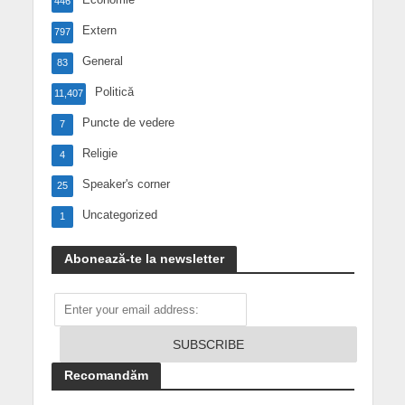
446
Extern
797
General
83
Politică
11,407
Puncte de vedere
7
Religie
4
Speaker's corner
25
Uncategorized
1
Abonează-te la newsletter
Recomandăm