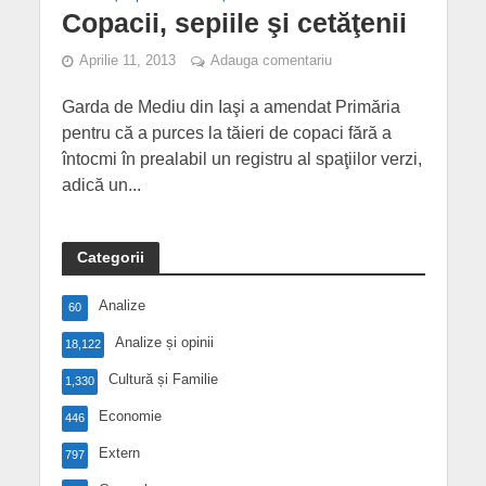
Copacii, sepiile şi cetăţenii
Aprilie 11, 2013
Adauga comentariu
Garda de Mediu din Iaşi a amendat Primăria
pentru că a purces la tăieri de copaci fără a
întocmi în prealabil un registru al spaţiilor verzi,
adică un...
Categorii
Analize
60
Analize și opinii
18,122
Cultură și Familie
1,330
Economie
446
Extern
797