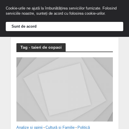
Cookie-urile ne ajută la îmbunătățirea serviciilor furnizate. Folosind
serviciile noastre, sunteți de acord cu folosirea cookie-urilor.
Sunt de acord
Tag - taieri de copaci
Analize și opinii
•
Cultură și Familie
•
Politică