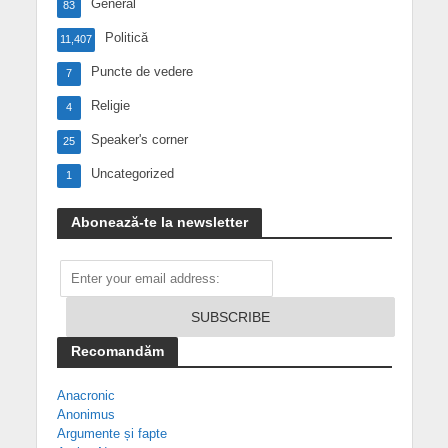
General
83
Politică
11,407
Puncte de vedere
7
Religie
4
Speaker's corner
25
Uncategorized
1
Abonează-te la newsletter
Recomandăm
Anacronic
Anonimus
Argumente și fapte