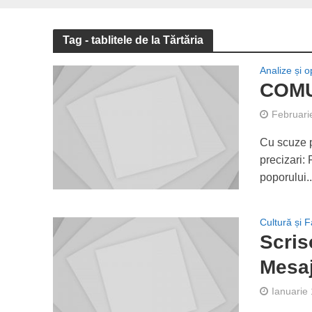
Tag - tablitele de la Tărtăria
Analize și op
COMU
Februari
Cu scuze p
precizari:
poporului..
Cultură și F
Scris
Mesaj
Ianuarie