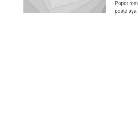
Popor român
poate aşa 