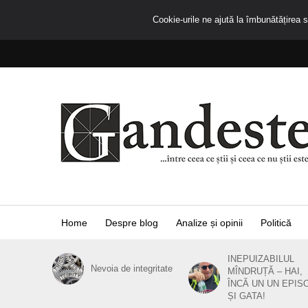
Cookie-urile ne ajută la îmbunătățirea se
Home
Despre blog
Analize și opinii
Politică
INEPUIZABILUL
Nevoia de integritate
MÎNDRUȚĂ – HAI,
ÎNCĂ UN UN EPIS
ȘI GATA!