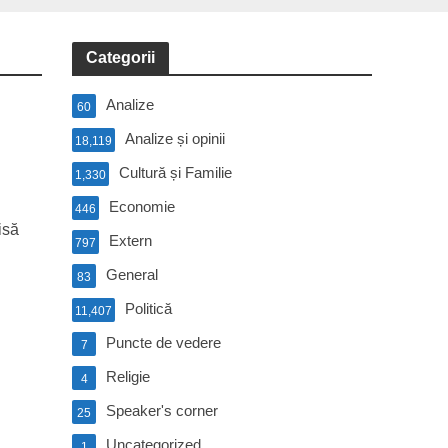
Categorii
Analize
60
Analize și opinii
18,119
Cultură și Familie
1,330
Economie
446
isă
Extern
797
General
83
Politică
11,407
Puncte de vedere
7
Religie
4
Speaker's corner
25
Uncategorized
1