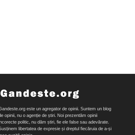
Gandeste.org este un agregator de opinii. Suntem un blog
de opinii, nu o agenție de știri. Noi prezentăm opinii
incorecte politic, nu dăm știri, fie ele false sau adevărate.
Susținem libertatea de expresie și dreptul fiecăruia de a-și