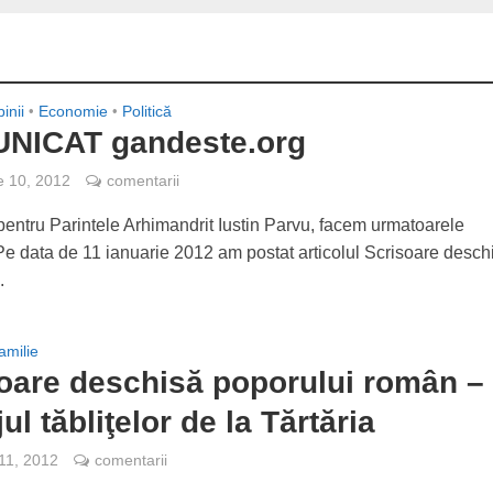
inii
•
Economie
•
Politică
NICAT gandeste.org
e 10, 2012
comentarii
entru Parintele Arhimandrit Iustin Parvu, facem urmatoarele
 Pe data de 11 ianuarie 2012 am postat articolul Scrisoare desch
.
amilie
oare deschisă poporului român –
ul tăbliţelor de la Tărtăria
 11, 2012
comentarii