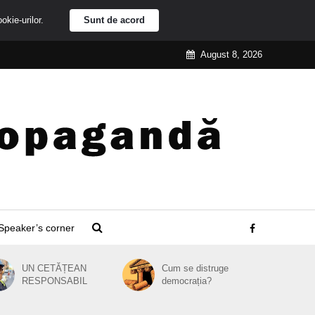
ookie-urilor.
Sunt de acord
August 8, 2026
Speaker’s corner
UN CETĂȚEAN
Cum se distruge
RESPONSABIL
democrația?