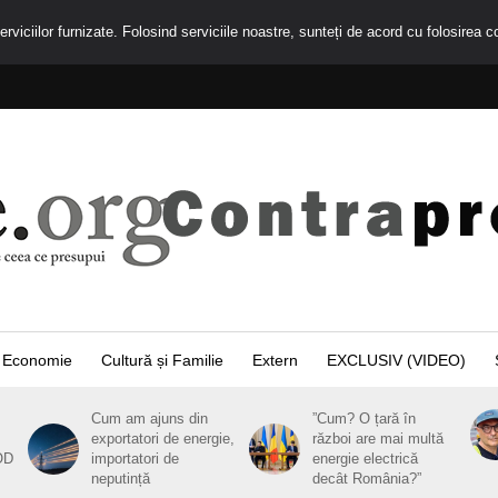
rviciilor furnizate. Folosind serviciile noastre, sunteți de acord cu folosirea c
Economie
Cultură și Familie
Extern
EXCLUSIV (VIDEO)
Cum am ajuns din
”Cum? O țară în
exportatori de energie,
război are mai multă
OD
importatori de
energie electrică
neputință
decât România?”