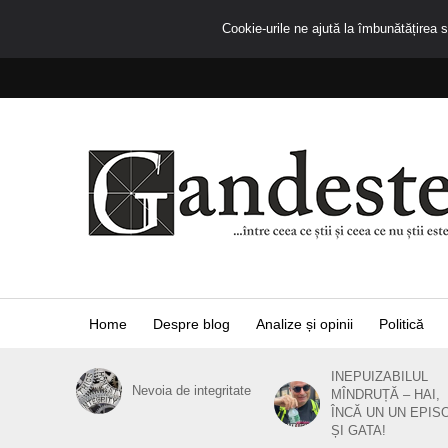
Cookie-urile ne ajută la îmbunătățirea se
Home
Despre blog
Analize și opinii
Politică
INEPUIZABILUL
Nevoia de integritate
MÎNDRUȚĂ – HAI,
ÎNCĂ UN UN EPIS
ȘI GATA!