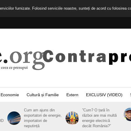
rviciilor furnizate. Folosind serviciile noastre, sunteți de acord cu folosirea c
Economie
Cultură și Familie
Extern
EXCLUSIV (VIDEO)
Cum am ajuns din
”Cum? O țară în
exportatori de energie,
război are mai multă
OD
importatori de
energie electrică
neputință
decât România?”