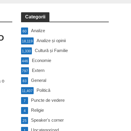
Categorii
Analize
60
O
Analize și opinii
18,119
Cultură și Familie
1,330
Economie
446
Extern
797
General
ă o
83
Politică
11,407
Puncte de vedere
7
Religie
4
Speaker's corner
25
Uncategorized
1