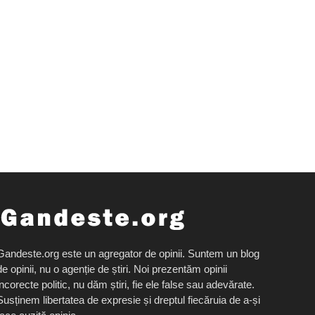
Gandeste.org este un agregator de opinii. Suntem un blog
de opinii, nu o agenție de știri. Noi prezentăm opinii
incorecte politic, nu dăm știri, fie ele false sau adevărate.
Susținem libertatea de expresie și dreptul fiecăruia de a-și