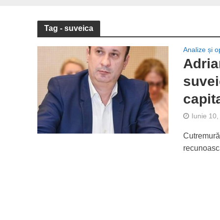
Tag - suveica
Analize și op
Adria
suvei
capita
Iunie 10
Cutremurăto
recunoască 