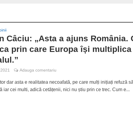
inii
n Câciu: „Asta a ajuns România. 
ca prin care Europa își multiplica
lul.”
, 2021
Adauga comentariu
r dar asta e realitatea necoafată, pe care mulți inițiați refuză s
iar cei multi, adică cetățenii, nici nu știu prin ce trec. Cum e...