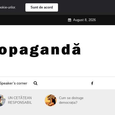
ookie-urilor.
Sunt de acord
August 8, 2026
Speaker’s corner
UN CETĂȚEAN
Cum se distruge
RESPONSABIL
democrația?