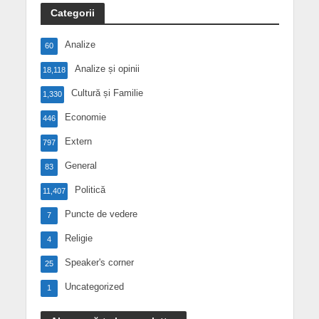
Categorii
Analize
60
Analize și opinii
18,118
Cultură și Familie
1,330
Economie
446
Extern
797
General
83
Politică
11,407
Puncte de vedere
7
Religie
4
Speaker's corner
25
Uncategorized
1