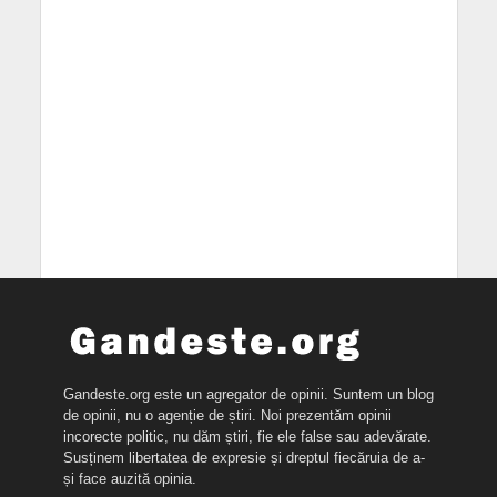
Gandeste.org este un agregator de opinii. Suntem un blog
de opinii, nu o agenție de știri. Noi prezentăm opinii
incorecte politic, nu dăm știri, fie ele false sau adevărate.
Susținem libertatea de expresie și dreptul fiecăruia de a-
și face auzită opinia.