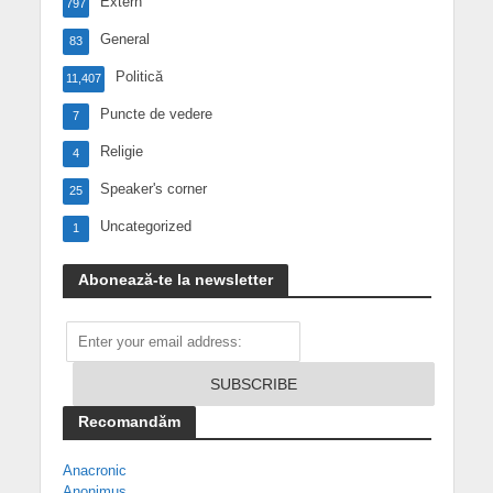
Extern
797
General
83
Politică
11,407
Puncte de vedere
7
Religie
4
Speaker's corner
25
Uncategorized
1
Abonează-te la newsletter
Recomandăm
Anacronic
Anonimus