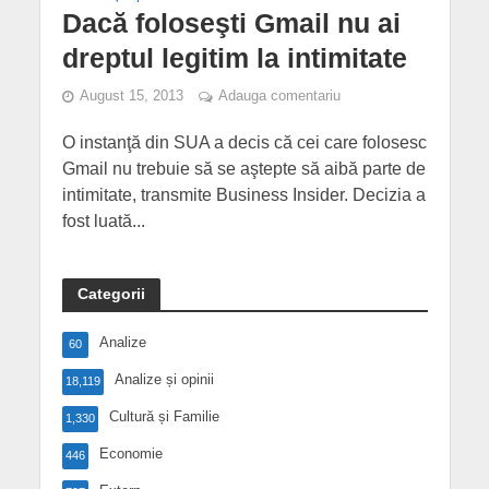
Dacă foloseşti Gmail nu ai
dreptul legitim la intimitate
August 15, 2013
Adauga comentariu
O instanţă din SUA a decis că cei care folosesc
Gmail nu trebuie să se aştepte să aibă parte de
intimitate, transmite Business Insider. Decizia a
fost luată...
Categorii
Analize
60
Analize și opinii
18,119
Cultură și Familie
1,330
Economie
446