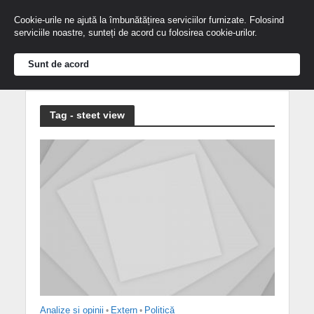
Cookie-urile ne ajută la îmbunătățirea serviciilor furnizate. Folosind
serviciile noastre, sunteți de acord cu folosirea cookie-urilor.
Sunt de acord
Tag - steet view
Analize și opinii
•
Extern
•
Politică