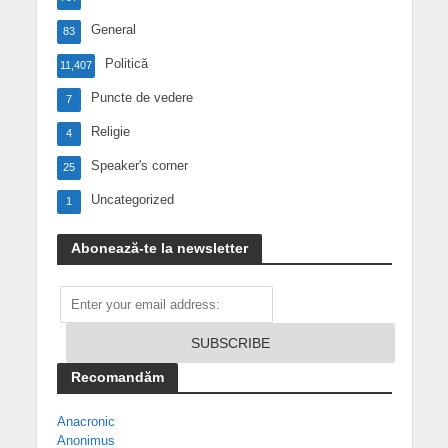
General
83
Politică
11,407
Puncte de vedere
7
Religie
4
Speaker's corner
25
Uncategorized
1
Abonează-te la newsletter
Recomandăm
Anacronic
Anonimus