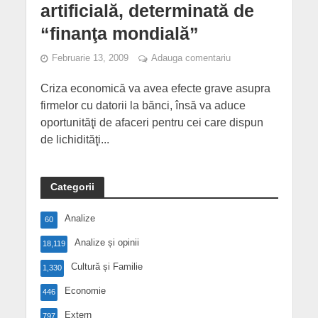
artificială, determinată de
“finanţa mondială”
Februarie 13, 2009
Adauga comentariu
Criza economică va avea efecte grave asupra
firmelor cu datorii la bănci, însă va aduce
oportunităţi de afaceri pentru cei care dispun
de lichidităţi...
Categorii
Analize
60
Analize și opinii
18,119
Cultură și Familie
1,330
Economie
446
Extern
797