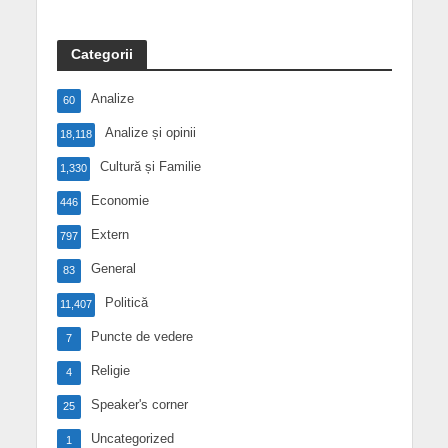
Categorii
Analize
60
Analize și opinii
18,118
Cultură și Familie
1,330
Economie
446
Extern
797
General
83
Politică
11,407
Puncte de vedere
7
Religie
4
Speaker's corner
25
Uncategorized
1