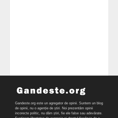
Gandeste.org este un agregator de opinii. Suntem un blog
de opinii, nu o agenție de știri. Noi prezentăm opinii
incorecte politic, nu dăm știri, fie ele false sau adevărate.