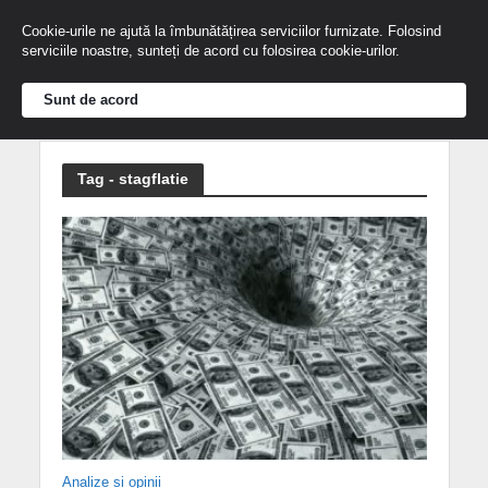
Cookie-urile ne ajută la îmbunătățirea serviciilor furnizate. Folosind
serviciile noastre, sunteți de acord cu folosirea cookie-urilor.
Sunt de acord
Tag - stagflatie
Analize și opinii