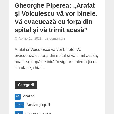
Gheorghe Piperea: „Arafat
și Voiculescu vă vor binele.
Vă evacuează cu forța din
spital și vă trimit acasă”
Aprilie 10, 2021
comentarii
Arafat și Voiculescu vă vor binele. Vă
evacuează cu forța din spital și vă trimit acasă,
noaptea, după ce intră în vigoare interdicția de
circulație, chiar...
Categorii
Analize
60
Analize și opinii
18,118
Cultură și Familie
1,330