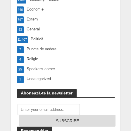
Economie
446
Extern
797
General
83
Politică
11,407
Puncte de vedere
7
Religie
4
Speaker's corner
25
Uncategorized
1
Abonează-te la newsletter
Recomandăm