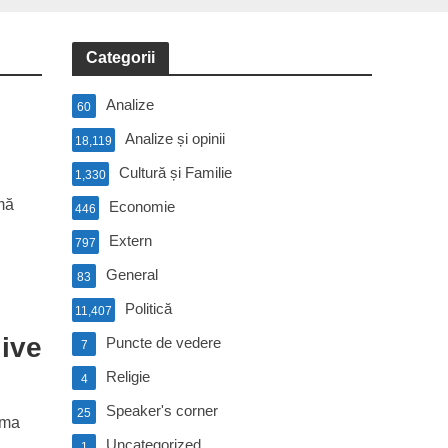
Categorii
Analize
60
Analize și opinii
18,119
Cultură și Familie
1,330
mă
Economie
446
Extern
797
General
83
Politică
11,407
live
Puncte de vedere
7
Religie
4
Speaker's corner
25
rma
Uncategorized
1