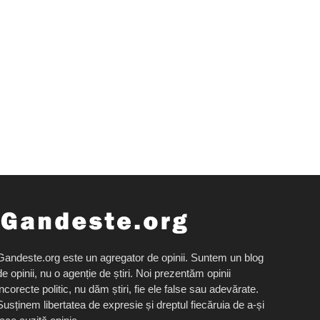
Gandeste.org este un agregator de opinii. Suntem un blog
de opinii, nu o agenție de știri. Noi prezentăm opinii
incorecte politic, nu dăm știri, fie ele false sau adevărate.
Susținem libertatea de expresie și dreptul fiecăruia de a-și