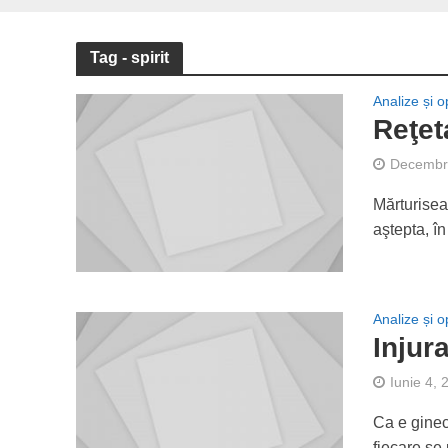
Tag - spirit
Analize și op
Reţet
Decembri
Mărturisea
aştepta, în
Analize și op
Injur
Iunie 4, 
Ca e ginec
fiecare se 