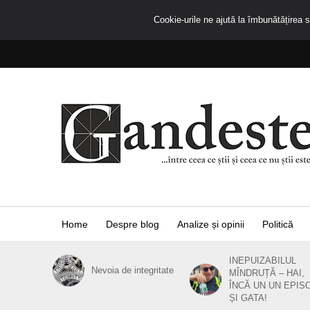
Cookie-urile ne ajută la îmbunătățirea se
Home
Despre blog
Analize și opinii
Politică
INEPUIZABILUL
Nevoia de integritate
MÎNDRUȚĂ – HAI,
ÎNCĂ UN UN EPIS
ȘI GATA!