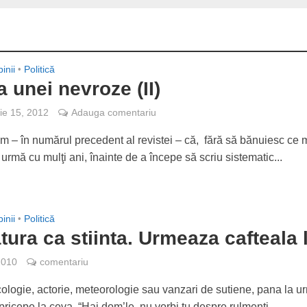
inii
•
Politică
a unei nevroze (II)
e 15, 2012
Adauga comentariu
m – în numărul precedent al revistei – că, fără să bănuiesc ce 
 urmă cu mulţi ani, înainte de a începe să scriu sistematic...
inii
•
Politică
atura ca stiinta. Urmeaza cafteala 
2010
comentariu
ologie, actorie, meteorologie sau vanzari de sutiene, pana la u
pricepe la ceva. “Hai dom’le, nu vorbi tu despre rulmenti...