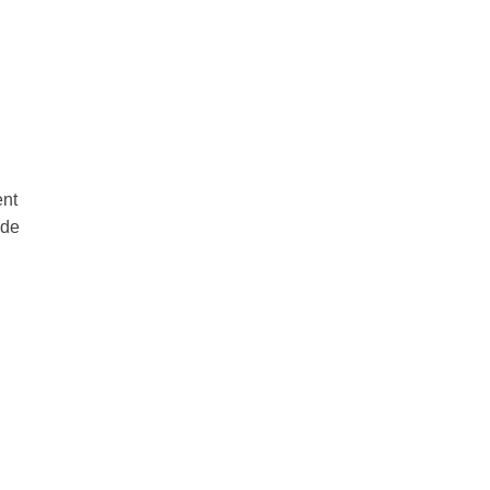
ent
 de