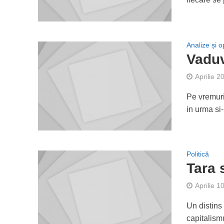
Analize și op
Vaduv
Aprilie 2
Pe vremuri
in urma si-
Politică
Tara 
Aprilie 1
Un distins 
capitalismu