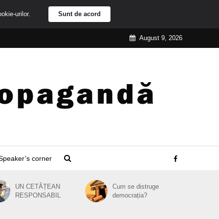
ookie-urilor.
Sunt de acord
August 9, 2026
Speaker’s corner
UN CETĂȚEAN
Cum se distruge
RESPONSABIL
democrația?