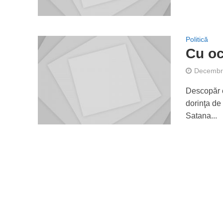
Politică
Cu oc
Decembri
Descopăr c
dorinţa de
Satana...