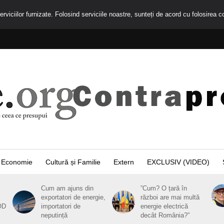
rviciilor furnizate. Folosind serviciile noastre, sunteți de acord cu folosirea c
Economie
Cultură și Familie
Extern
EXCLUSIV (VIDEO)
Cum am ajuns din
”Cum? O țară în
exportatori de energie,
război are mai multă
OD
importatori de
energie electrică
neputință
decât România?”