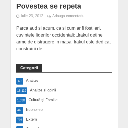
Povestea se repeta
Iulie 23, 2012
Adauga comentariu
Parca aud si acum, ca si cum ar fi fost ieri,
cuvintele liderilor occidentali: „Irakul detine
arme de distrugere in masa. Irakul este dedicat
construirii de...
Categorii
Analize
60
Analize și opinii
18,119
Cultură și Familie
1,330
Economie
446
Extern
797