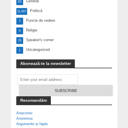
General
83
Politică
11,407
Puncte de vedere
7
Religie
4
Speaker's corner
25
Uncategorized
1
Abonează-te la newsletter
Recomandăm
Anacronic
Anonimus
Argumente și fapte