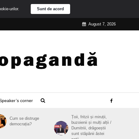
ookie-urilor.
Sunt de acord
August 7, 2026
Speaker’s corner
Țoii, fritzii și miruții,
Cum se distruge
buzoienii și mulți alții /
democrația?
Dumitriii, drăgoeștii
sunt stăpânii ăstei