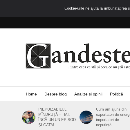
Cookie-urile ne ajută la îmbunătățirea se
Home
Despre blog
Analize și opinii
Politică
INEPUIZABILUL
Cum am ajuns din
MÎNDRUȚĂ – HAI,
exportatori de energ
ÎNCĂ UN UN EPISOD
importatori de
ȘI GATA!
neputință