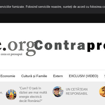
rviciilor furnizate. Folosind serviciile noastre, sunteți de acord cu folosirea c
Economie
Cultură și Familie
Extern
EXCLUSIV (VIDEO)
”Cum? O țară în
UN CETĂȚEAN
ie,
război are mai multă
RESPONSABIL
energie electrică
decât România?”