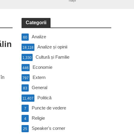
nații
Categorii
Analize
60
lin
Analize și opinii
18,118
Cultură și Familie
1,330
Economie
446
 în
Extern
797
General
83
Politică
11,407
Puncte de vedere
7
Religie
4
Speaker's corner
25