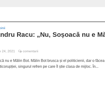
inii
ndru Racu: „Nu, Soșoacă nu e Mă
e 24, 2021
comentarii
 nu e Mălin Bot. Mălin Bot brusca și el politicienii, dar o făcea
corupției, singurul refren pe care îl știe clasa de mijloc. În...