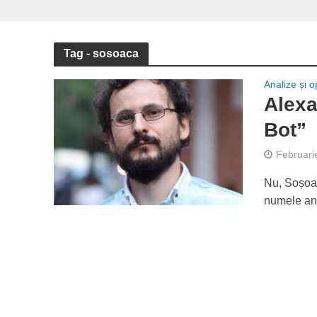
Tag - sosoaca
Analize și op
Alexa
Bot”
Februari
Nu, Soșoacă
numele anti