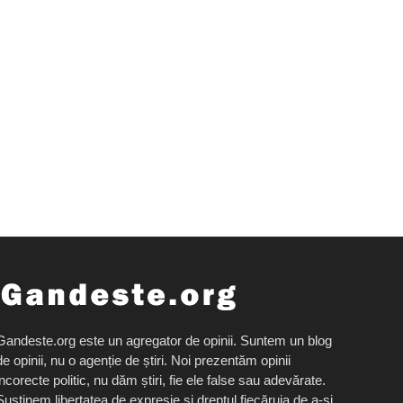
Gandeste.org este un agregator de opinii. Suntem un blog
de opinii, nu o agenție de știri. Noi prezentăm opinii
incorecte politic, nu dăm știri, fie ele false sau adevărate.
Susținem libertatea de expresie și dreptul fiecăruia de a-și