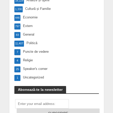
Analize și opinii
18,119
Cultură și Familie
1,330
Economie
446
Extern
797
General
83
Politică
11,407
Puncte de vedere
7
Religie
4
Speaker's corner
25
Uncategorized
1
Abonează-te la newsletter