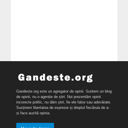
Gandeste.org este un agregator de opinii. Suntem un blog
de opinii, nu o agenție de știri. Noi prezentăm opinii
incorecte politic, nu dăm știri, fie ele false sau adevărate.
Susținem libertatea de expresie și dreptul fiecăruia de a-
și face auzită opinia.