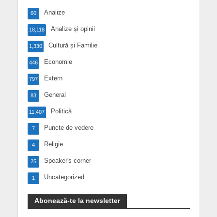
Analize
60
Analize și opinii
18,118
Cultură și Familie
1,330
Economie
446
Extern
797
General
83
Politică
11,407
Puncte de vedere
7
Religie
4
Speaker's corner
25
Uncategorized
1
Abonează-te la newsletter