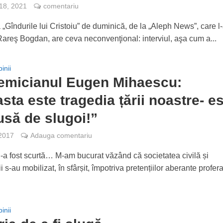
 18, 2021
comentariu
„Gîndurile lui Cristoiu” de duminică, de la „Aleph News”, care l
 Rareş Bogdan, are ceva neconvenţional: interviul, aşa cum a...
inii
emicianul Eugen Mihaescu:
sta este tragedia țării noastre- e
să de slugoi!”
 2017
Adauga comentariu
-a fost scurtă… M-am bucurat văzând că societatea civilă și
ii s-au mobilizat, în sfârșit, împotriva pretențiilor aberante profer
inii