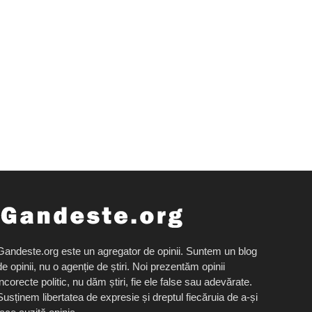
Gandeste.org este un agregator de opinii. Suntem un blog
de opinii, nu o agenție de știri. Noi prezentăm opinii
incorecte politic, nu dăm știri, fie ele false sau adevărate.
Susținem libertatea de expresie și dreptul fiecăruia de a-și