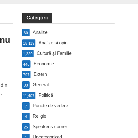
Categorii
Analize
60
 nu
Analize și opinii
18,119
Cultură și Familie
1,330
Economie
446
Extern
797
General
 din
83
.
Politică
11,407
Puncte de vedere
7
Religie
4
Speaker's corner
25
Uncategorized
1