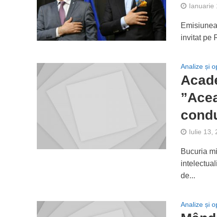
Ianuarie
Emisiunea 
invitat pe
Analize și op
Acad
”Acea
condu
Iulie 13,
Bucuria mi
intelectual
de...
Analize și op