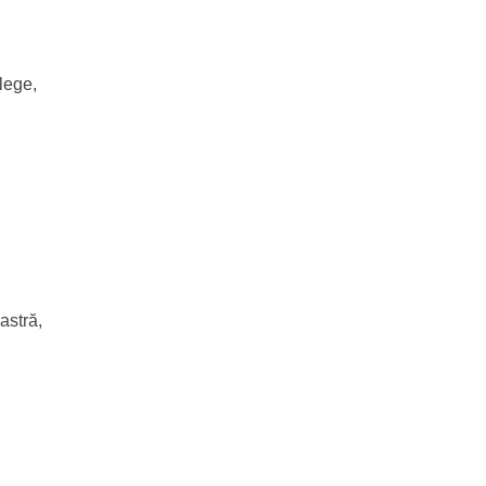
lege,
astră,