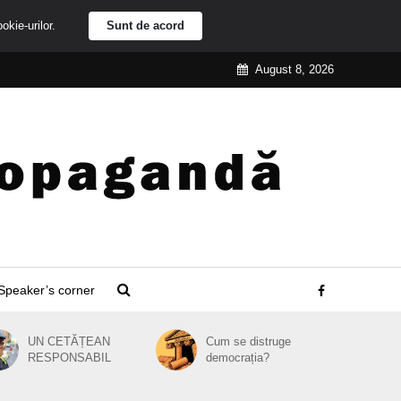
ookie-urilor.
Sunt de acord
August 8, 2026
Speaker’s corner
UN CETĂȚEAN
Cum se distruge
RESPONSABIL
democrația?