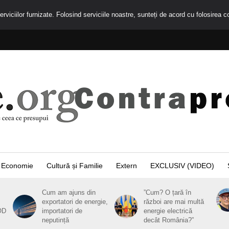
rviciilor furnizate. Folosind serviciile noastre, sunteți de acord cu folosirea c
Economie
Cultură și Familie
Extern
EXCLUSIV (VIDEO)
Cum am ajuns din
”Cum? O țară în
exportatori de energie,
război are mai multă
OD
importatori de
energie electrică
neputință
decât România?”