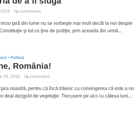
ia de a fi slugă
, 2016
comentariu
 nicio ţară din lume nu se vorbeşte mai mult decât la noi despre 
 Constituţie şi tot ce ţine de justiţie, prin aceasta din urmă...
inii
•
Politică
-ne, România!
e 29, 2010
comentarii
ţara noastră, pentru că încă trăiesc cu convingerea că este a no
n deal dezgolit de vegetaţie. Trecusem pe aici cu câteva luni...