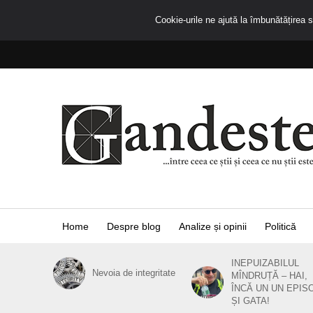
Cookie-urile ne ajută la îmbunătățirea se
Home
Despre blog
Analize și opinii
Politică
INEPUIZABILUL
Nevoia de integritate
MÎNDRUȚĂ – HAI,
ÎNCĂ UN UN EPIS
ȘI GATA!