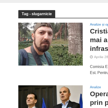
Tag - slugarnicie
Analize și op
Crist
mai a
infras
Aprilie 2
Comisia Eu
Est. Pentru
Analize
Opera
prin 