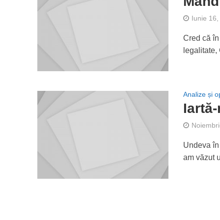
Mândr
Iunie 16
Cred că în
legalitate,
Analize și op
Iartă
Noiembri
Undeva în 
am văzut u