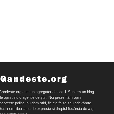
Gandeste.org este un agregator de opinii. Suntem un blog
de opinii, nu o agenție de știri. Noi prezentăm opinii
incorecte politic, nu dăm știri, fie ele false sau adevărate.
Susținem libertatea de expresie și dreptul fiecăruia de a-și