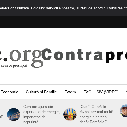
rviciilor furnizate. Folosind serviciile noastre, sunteți de acord cu folosirea c
Economie
Cultură și Familie
Extern
EXCLUSIV (VIDEO)
Cum am ajuns din
”Cum? O țară în
exportatori de energie,
război are mai multă
OD
importatori de
energie electrică
neputință
decât România?”