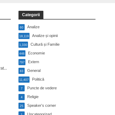
Categorii
Analize
60
Analize și opinii
18,119
Cultură și Familie
1,330
Economie
446
Extern
797
t...
General
83
Politică
11,407
Puncte de vedere
7
Religie
4
Speaker's corner
25
Uncategorized
1