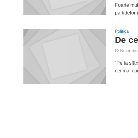
Foarte mulţ
partidelor 
Politică
De ce
Noiembri
“Pe la sfâr
cei mai cum