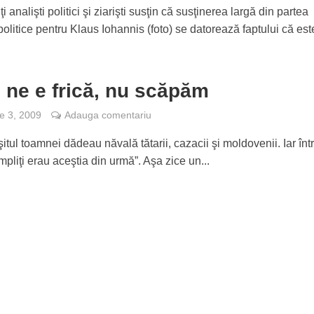
i analişti politici şi ziarişti susţin că susţinerea largă din partea
politice pentru Klaus Iohannis (foto) se datorează faptului că este
 ne e frică, nu scăpăm
e 3, 2009
Adauga comentariu
şitul toamnei dădeau năvală tătarii, cazacii şi moldovenii. Iar între
pliţi erau aceştia din urmă”. Aşa zice un...