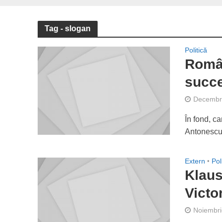
Tag - slogan
Politică
Român
succ
Decembri
În fond, c
Antonescu,
Extern
•
Pol
Klaus
Victo
Noiembri