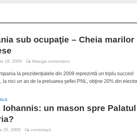
ia sub ocupaţie – Cheia marilor
ese
e 18, 2009
Adauga comentariu
ampania la prezidenţialele din 2009 reprezintă un triplu succes!
 la nici un an de la preluarea şefiei PNL, obţine 20% din electora
itică
 Iohannis: un mason spre Palatul
ria?
e 25, 2009
comentarii