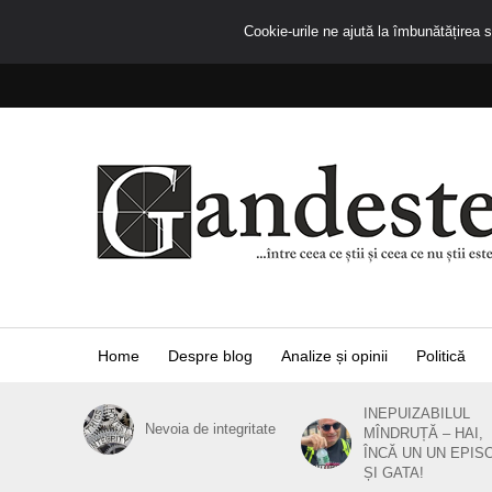
Cookie-urile ne ajută la îmbunătățirea se
Home
Despre blog
Analize și opinii
Politică
INEPUIZABILUL
Nevoia de integritate
MÎNDRUȚĂ – HAI,
ÎNCĂ UN UN EPIS
ȘI GATA!