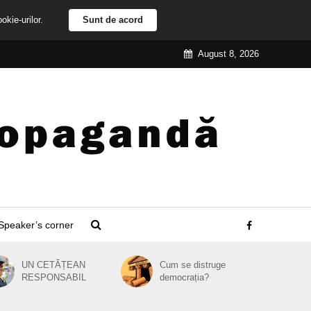
ookie-urilor.
Sunt de acord
August 8, 2026
Speaker’s corner
UN CETĂȚEAN
Cum se distruge
RESPONSABIL
democrația?