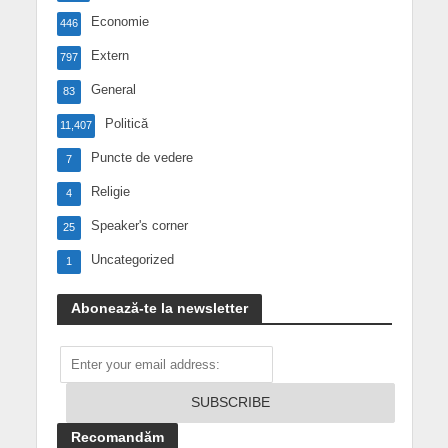
Economie
446
Extern
797
General
83
Politică
11,407
Puncte de vedere
7
Religie
4
Speaker's corner
25
Uncategorized
1
Abonează-te la newsletter
Recomandăm