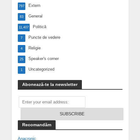
Extern
797
General
83
Politică
11,407
Puncte de vedere
7
Religie
4
Speaker's corner
25
Uncategorized
1
Abonează-te la newsletter
Recomandăm
Anacronic