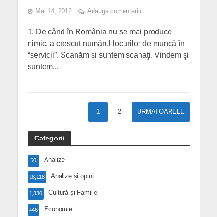
Mai 14, 2012
Adauga comentariu
1. De când în România nu se mai produce
nimic, a crescut numărul locurilor de muncă în
“servicii”. Scanăm şi suntem scanaţi. Vindem şi
suntem...
1
2
URMATOARELE
Categorii
Analize
60
Analize și opinii
18,118
Cultură și Familie
1,330
Economie
446