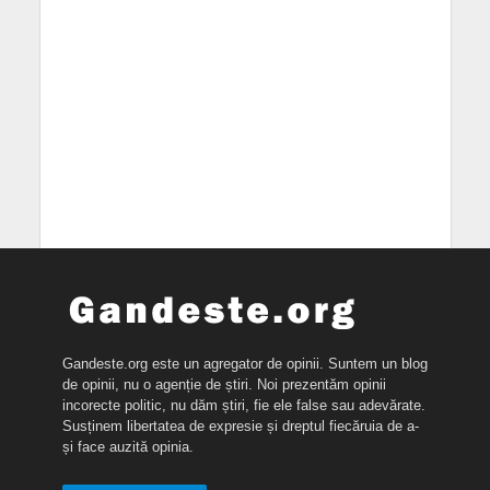
Gandeste.org este un agregator de opinii. Suntem un blog
de opinii, nu o agenție de știri. Noi prezentăm opinii
incorecte politic, nu dăm știri, fie ele false sau adevărate.
Susținem libertatea de expresie și dreptul fiecăruia de a-
și face auzită opinia.