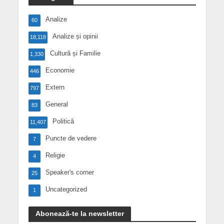
Analize
60
Analize și opinii
18,118
Cultură și Familie
1,330
Economie
446
Extern
797
General
83
Politică
11,407
Puncte de vedere
7
Religie
4
Speaker's corner
25
Uncategorized
1
Abonează-te la newsletter