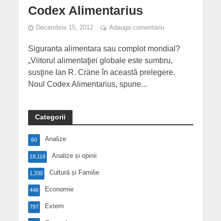
Codex Alimentarius
Decembrie 15, 2012
Adauga comentariu
Siguranta alimentara sau complot mondial?
„Viitorul alimentaţiei globale este sumbru,
susţine Ian R. Crane în această prelegere.
Noul Codex Alimentarius, spune...
Categorii
Analize
60
Analize și opinii
18,118
Cultură și Familie
1,330
Economie
446
Extern
797