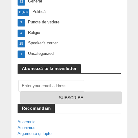
General
83
Politică
11,407
Puncte de vedere
7
Religie
4
Speaker's corner
25
Uncategorized
1
Abonează-te la newsletter
Recomandăm
Anacronic
Anonimus
Argumente și fapte