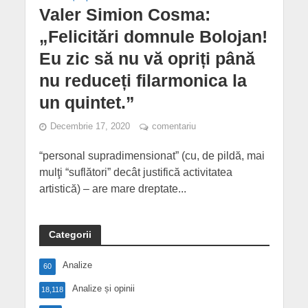
Valer Simion Cosma:
„Felicitări domnule Bolojan!
Eu zic să nu vă opriți până
nu reduceți filarmonica la
un quintet.”
Decembrie 17, 2020
comentariu
“personal supradimensionat” (cu, de pildă, mai
mulţi “suflători” decât justifică activitatea
artistică) – are mare dreptate...
Categorii
Analize
60
Analize și opinii
18,118