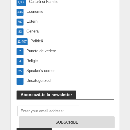
Cultură și Familie
1,330
Economie
446
Extern
797
General
83
Politică
11,407
Puncte de vedere
7
Religie
4
Speaker's corner
25
Uncategorized
1
Abonează-te la newsletter