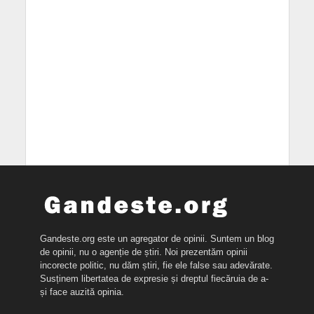
Gandeste.org este un agregator de opinii. Suntem un blog
de opinii, nu o agenție de știri. Noi prezentăm opinii
incorecte politic, nu dăm știri, fie ele false sau adevărate.
Susținem libertatea de expresie și dreptul fiecăruia de a-
și face auzită opinia.