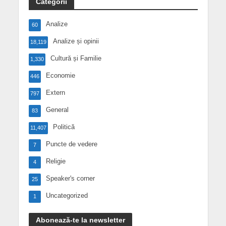
Categorii
Analize
60
Analize și opinii
18,119
Cultură și Familie
1,330
Economie
446
Extern
797
General
83
Politică
11,407
Puncte de vedere
7
Religie
4
Speaker's corner
25
Uncategorized
1
Abonează-te la newsletter