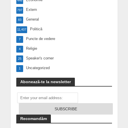
446
Extern
797
General
83
Politică
11,407
Puncte de vedere
7
Religie
4
Speaker's corner
25
Uncategorized
1
Abonează-te la newsletter
Recomandăm