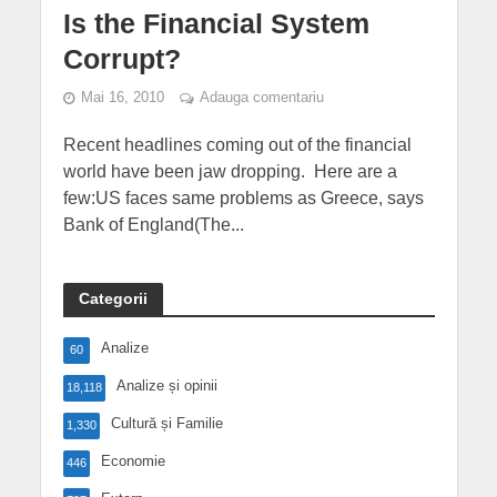
Is the Financial System
Corrupt?
Mai 16, 2010
Adauga comentariu
Recent headlines coming out of the financial
world have been jaw dropping. Here are a
few:US faces same problems as Greece, says
Bank of England(The...
Categorii
Analize
60
Analize și opinii
18,118
Cultură și Familie
1,330
Economie
446