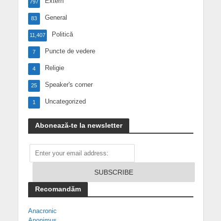
Extern
797
General
83
Politică
11,407
Puncte de vedere
7
Religie
4
Speaker's corner
25
Uncategorized
1
Abonează-te la newsletter
Recomandăm
Anacronic
Anonimus