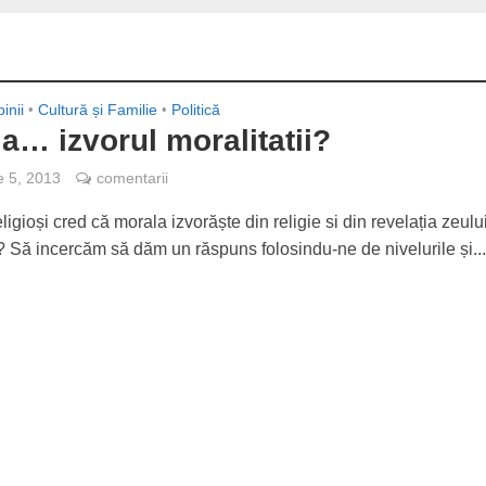
inii
•
Cultură și Familie
•
Politică
ia… izvorul moralitatii?
e 5, 2013
comentarii
igioși cred că morala izvorăște din religie si din revelația zeului
? Să incercăm să dăm un răspuns folosindu-ne de nivelurile și..