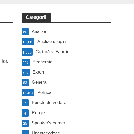
Categorii
Analize
60
Analize și opinii
18,119
Cultură și Familie
1,330
 lor.
Economie
446
.
Extern
797
General
83
Politică
11,407
Puncte de vedere
7
Religie
4
Speaker's corner
25
Uncategorized
1