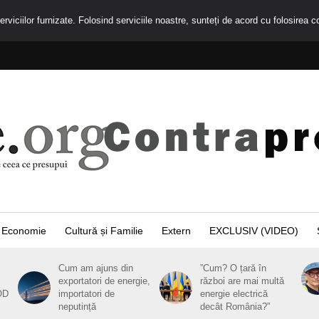
rviciilor furnizate. Folosind serviciile noastre, sunteți de acord cu folosirea c
Economie
Cultură și Familie
Extern
EXCLUSIV (VIDEO)
Cum am ajuns din
”Cum? O țară în
exportatori de energie,
război are mai multă
OD
importatori de
energie electrică
neputință
decât România?”