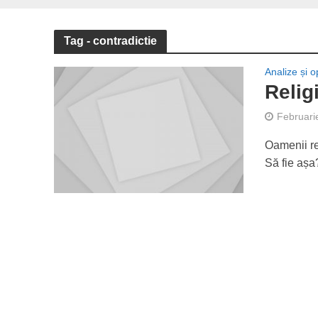
Tag - contradictie
Analize și op
Relig
Februari
Oamenii rel
Să fie așa