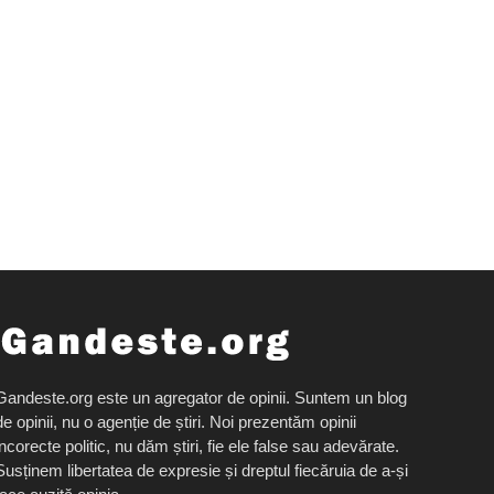
Gandeste.org este un agregator de opinii. Suntem un blog
de opinii, nu o agenție de știri. Noi prezentăm opinii
incorecte politic, nu dăm știri, fie ele false sau adevărate.
Susținem libertatea de expresie și dreptul fiecăruia de a-și