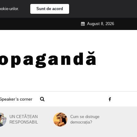
ookie-urilor.
Sunt de acord
August 8, 2026
Speaker’s corner
UN CETĂȚEAN
Cum se distruge
RESPONSABIL
democrația?