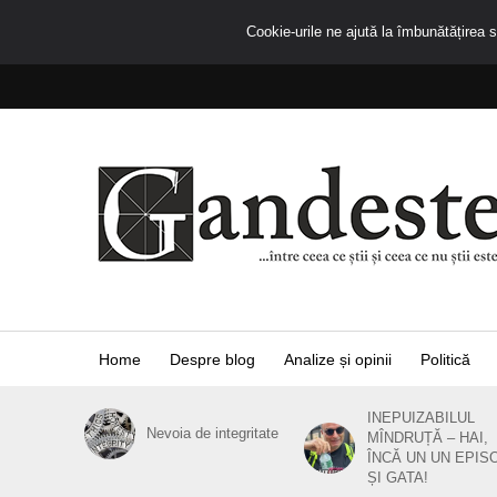
Cookie-urile ne ajută la îmbunătățirea se
Home
Despre blog
Analize și opinii
Politică
INEPUIZABILUL
Nevoia de integritate
MÎNDRUȚĂ – HAI,
ÎNCĂ UN UN EPIS
ȘI GATA!