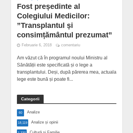
Fost președinte al
Colegiului Medicilor:
”Transplantul și
consimțământul prezumat”
Februarie 6, 2018
comentariu
Am văzut că în programul noului Ministru al
Sănătății este specificată și o lege a
transplantului. Deși, după părerea mea, actuala
lege este bună și poate fi...
Categorii
Analize
60
Analize și opinii
18,119
Cultură și Familie
1,330