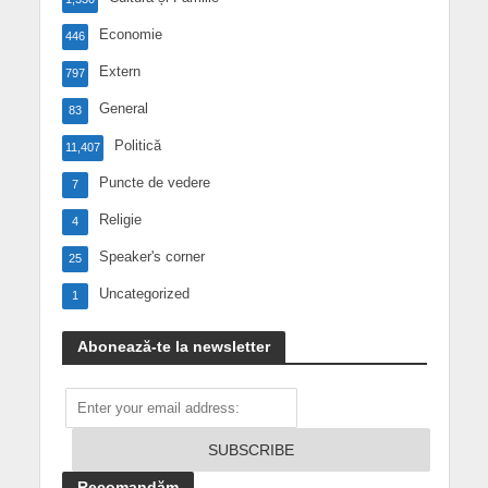
Economie
446
Extern
797
General
83
Politică
11,407
Puncte de vedere
7
Religie
4
Speaker's corner
25
Uncategorized
1
Abonează-te la newsletter
Recomandăm