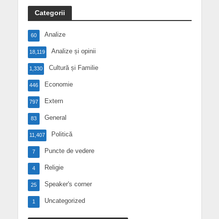
Categorii
Analize
60
Analize și opinii
18,119
Cultură și Familie
1,330
Economie
446
Extern
797
General
83
Politică
11,407
Puncte de vedere
7
Religie
4
Speaker's corner
25
Uncategorized
1