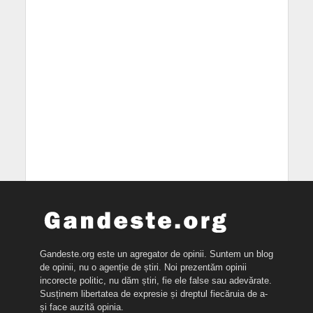
Gandeste.org este un agregator de opinii. Suntem un blog
de opinii, nu o agenție de știri. Noi prezentăm opinii
incorecte politic, nu dăm știri, fie ele false sau adevărate.
Susținem libertatea de expresie și dreptul fiecăruia de a-
și face auzită opinia.