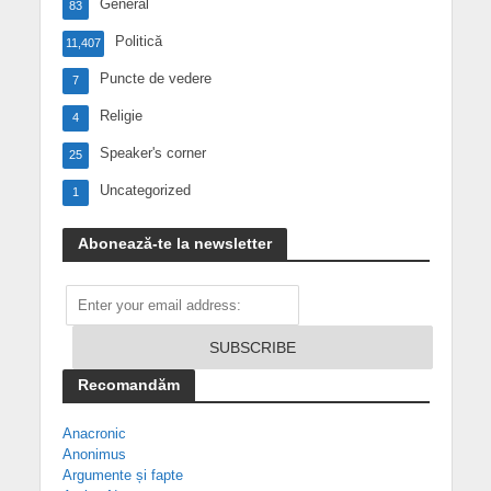
General
83
Politică
11,407
Puncte de vedere
7
Religie
4
Speaker's corner
25
Uncategorized
1
Abonează-te la newsletter
Recomandăm
Anacronic
Anonimus
Argumente și fapte