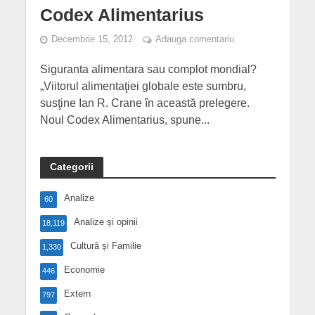
Codex Alimentarius
Decembrie 15, 2012
Adauga comentariu
Siguranta alimentara sau complot mondial?
„Viitorul alimentaţiei globale este sumbru,
susţine Ian R. Crane în această prelegere.
Noul Codex Alimentarius, spune...
Categorii
Analize
60
Analize și opinii
18,119
Cultură și Familie
1,330
Economie
446
Extern
797