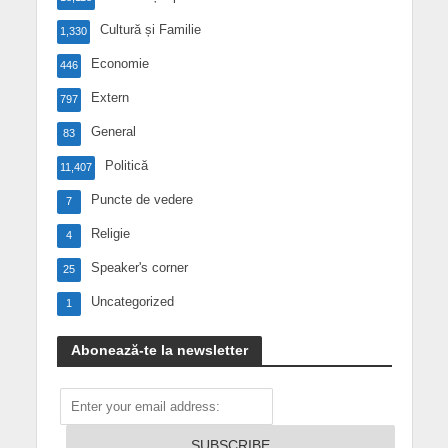
Cultură și Familie
1,330
Economie
446
Extern
797
General
83
Politică
11,407
Puncte de vedere
7
Religie
4
Speaker's corner
25
Uncategorized
1
Abonează-te la newsletter