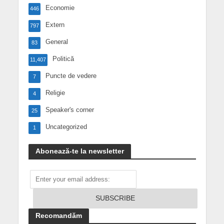
Economie
446
Extern
797
General
83
Politică
11,407
Puncte de vedere
7
Religie
4
Speaker's corner
25
Uncategorized
1
Abonează-te la newsletter
Recomandăm