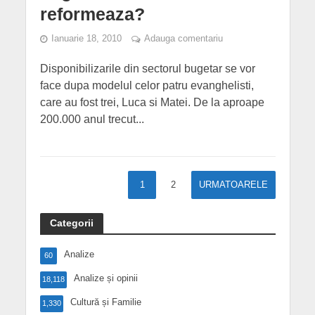
reformeaza?
Ianuarie 18, 2010
Adauga comentariu
Disponibilizarile din sectorul bugetar se vor
face dupa modelul celor patru evanghelisti,
care au fost trei, Luca si Matei. De la aproape
200.000 anul trecut...
1
2
URMATOARELE
Categorii
Analize
60
Analize și opinii
18,118
Cultură și Familie
1,330