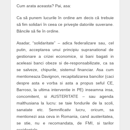
Cum arata aceasta? Pai, asa:
Ca să punem lucurile în ordine am decis că trebuie
să fim solidari în ceea ce priveşte datoriile suverane.
Băncile să fie în ordine.
Asadar, “solidaritate” – adica federalizare sau, cel
putin, acceptarea unui principiu supranational de
gestionare a crizei economice, si bani bagati in
aceleasi banci obeze si de-responsabilizate, ca sa
se salveze, chipurile, sistemul financiar. Asa cum
mentioneaza Davignon, recapitalizarea bancilor (caci
despre asta e vorba si asta a propus seful CE,
Barroso, la ultima interventie in PE) inseamna insa,
concomitent, si AUSTERITATE – sau agenda
malthusiana la lucru: se taie fondurile de la scoli,
sanatate etc. Semnificativ lucru, oricum, sa
mentionezi asa ceva in Romania, cand austeritatea,
se stie, nu e recomandata, de FMI, si tarilor
occidentale.