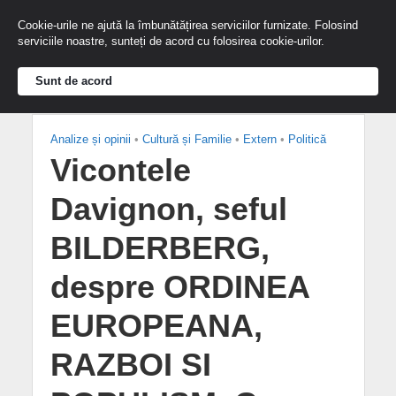
Cookie-urile ne ajută la îmbunătățirea serviciilor furnizate. Folosind
serviciile noastre, sunteți de acord cu folosirea cookie-urilor.
Sunt de acord
Analize și opinii
•
Cultură și Familie
•
Extern
•
Politică
Vicontele
Davignon, seful
BILDERBERG,
despre ORDINEA
EUROPEANA,
RAZBOI SI