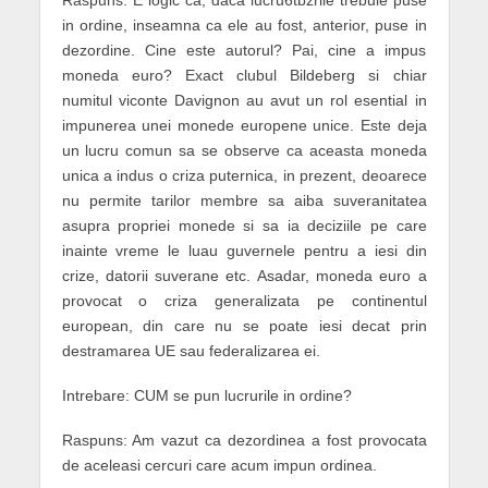
Raspuns: E logic ca, daca lucru6tbzrile trebuie puse
in ordine, inseamna ca ele au fost, anterior, puse in
dezordine. Cine este autorul? Pai, cine a impus
moneda euro? Exact clubul Bildeberg si chiar
numitul viconte Davignon au avut un rol esential in
impunerea unei monede europene unice. Este deja
un lucru comun sa se observe ca aceasta moneda
unica a indus o criza puternica, in prezent, deoarece
nu permite tarilor membre sa aiba suveranitatea
asupra propriei monede si sa ia deciziile pe care
inainte vreme le luau guvernele pentru a iesi din
crize, datorii suverane etc. Asadar, moneda euro a
provocat o criza generalizata pe continentul
european, din care nu se poate iesi decat prin
destramarea UE sau federalizarea ei.
Intrebare: CUM se pun lucrurile in ordine?
Raspuns: Am vazut ca dezordinea a fost provocata
de aceleasi cercuri care acum impun ordinea.