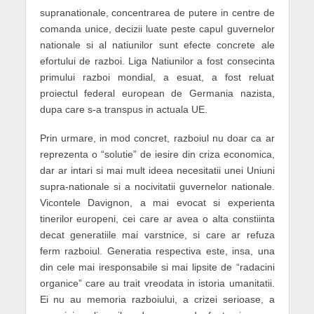
supranationale, concentrarea de putere in centre de
comanda unice, decizii luate peste capul guvernelor
nationale si al natiunilor sunt efecte concrete ale
efortului de razboi. Liga Natiunilor a fost consecinta
primului razboi mondial, a esuat, a fost reluat
proiectul federal european de Germania nazista,
dupa care s-a transpus in actuala UE.
Prin urmare, in mod concret, razboiul nu doar ca ar
reprezenta o “solutie” de iesire din criza economica,
dar ar intari si mai mult ideea necesitatii unei Uniuni
supra-nationale si a nocivitatii guvernelor nationale.
Vicontele Davignon, a mai evocat si experienta
tinerilor europeni, cei care ar avea o alta constiinta
decat generatiile mai varstnice, si care ar refuza
ferm razboiul. Generatia respectiva este, insa, una
din cele mai iresponsabile si mai lipsite de “radacini
organice” care au trait vreodata in istoria umanitatii.
Ei nu au memoria razboiului, a crizei serioase, a