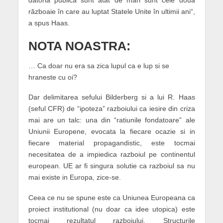
datoria publică sunt atât de mari sunt cele două
războaie în care au luptat Statele Unite în ultimii ani“,
a spus Haas.
NOTA NOASTRA:
… Ca doar nu era sa zica lupul ca e lup si se
hraneste cu oi?
Dar delimitarea sefului Bilderberg si a lui R. Haas
(seful CFR) de “ipoteza” razboiului ca iesire din criza
mai are un talc: una din “ratiunile fondatoare” ale
Uniunii Europene, evocata la fiecare ocazie si in
fiecare material propagandistic, este tocmai
necesitatea de a impiedica razboiul pe continentul
european. UE ar fi singura solutie ca razboiul sa nu
mai existe in Europa, zice-se.
Ceea ce nu se spune este ca Uniunea Europeana ca
proiect institutional (nu doar ca idee utopica) este
tocmai rezultatul razboiului. Structurile