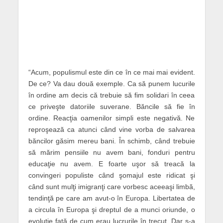
“Acum, populismul este din ce în ce mai mai evident.
De ce? Va dau două exemple. Ca să punem lucurile
în ordine am decis că trebuie să fim solidari în ceea
ce priveşte datoriile suverane. Băncile să fie în
ordine. Reacţia oamenilor simpli este negativă. Ne
reproşează ca atunci când vine vorba de salvarea
băncilor găsim mereu bani. În schimb, când trebuie
să mărim pensiile nu avem bani, fonduri pentru
educaţie nu avem. E foarte uşor să treacă la
convingeri populiste când şomajul este ridicat şi
când sunt mulţi imigranţi care vorbesc aceeaşi limbă,
tendinţă pe care am avut-o în Europa. Libertatea de
a circula în Europa şi dreptul de a munci oriunde, o
evoluţie faţă de cum erau lucrurile în trecut. Dar s-a