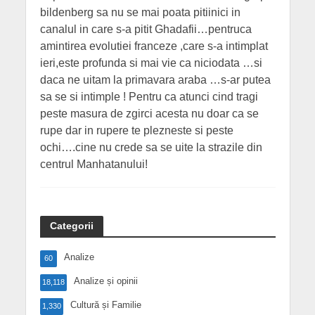
bildenberg sa nu se mai poata pitiinici in
canalul in care s-a pitit Ghadafii…pentruca
amintirea evolutiei franceze ,care s-a intimplat
ieri,este profunda si mai vie ca niciodata …si
daca ne uitam la primavara araba …s-ar putea
sa se si intimple ! Pentru ca atunci cind tragi
peste masura de zgirci acesta nu doar ca se
rupe dar in rupere te plezneste si peste
ochi….cine nu crede sa se uite la strazile din
centrul Manhatanului!
Categorii
Analize
60
Analize și opinii
18,118
Cultură și Familie
1,330