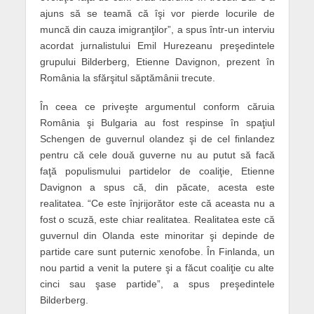
ajuns să se teamă că îşi vor pierde locurile de
muncă din cauza imigranţilor”, a spus într-un interviu
acordat jurnalistului Emil Hurezeanu preşedintele
grupului Bilderberg, Etienne Davignon, prezent în
România la sfărşitul săptămânii trecute.
În ceea ce priveşte argumentul conform căruia
România şi Bulgaria au fost respinse în spaţiul
Schengen de guvernul olandez şi de cel finlandez
pentru că cele două guverne nu au putut să facă
faţă populismului partidelor de coaliţie, Etienne
Davignon a spus că, din păcate, acesta este
realitatea. “Ce este înjrijorător este că aceasta nu a
fost o scuză, este chiar realitatea. Realitatea este că
guvernul din Olanda este minoritar şi depinde de
partide care sunt puternic xenofobe. În Finlanda, un
nou partid a venit la putere şi a făcut coaliţie cu alte
cinci sau şase partide”, a spus preşedintele
Bilderberg.