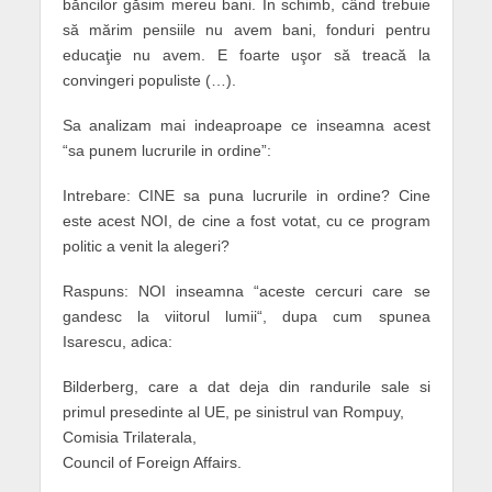
băncilor găsim mereu bani. În schimb, când trebuie
să mărim pensiile nu avem bani, fonduri pentru
educaţie nu avem. E foarte uşor să treacă la
convingeri populiste (…).
Sa analizam mai indeaproape ce inseamna acest
“sa punem lucrurile in ordine”:
Intrebare: CINE sa puna lucrurile in ordine? Cine
este acest NOI, de cine a fost votat, cu ce program
politic a venit la alegeri?
Raspuns: NOI inseamna “aceste cercuri care se
gandesc la viitorul lumii“, dupa cum spunea
Isarescu, adica:
Bilderberg, care a dat deja din randurile sale si
primul presedinte al UE, pe sinistrul van Rompuy,
Comisia Trilaterala,
Council of Foreign Affairs.