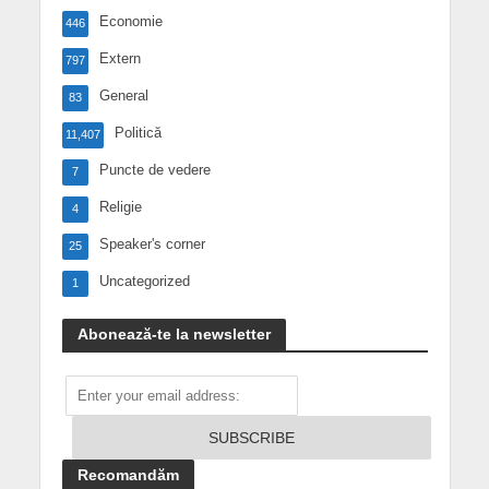
Economie
446
Extern
797
General
83
Politică
11,407
Puncte de vedere
7
Religie
4
Speaker's corner
25
Uncategorized
1
Abonează-te la newsletter
Recomandăm