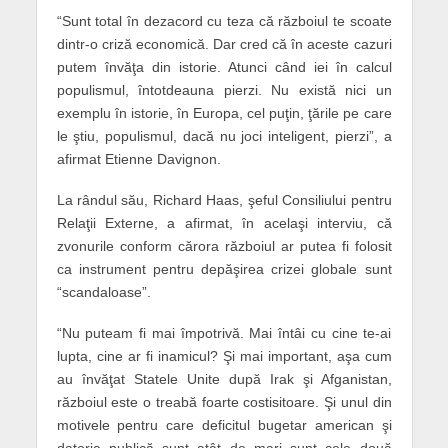
“Sunt total în dezacord cu teza că războiul te scoate
dintr-o criză economică. Dar cred că în aceste cazuri
putem învăţa din istorie. Atunci când iei în calcul
populismul, întotdeauna pierzi. Nu există nici un
exemplu în istorie, în Europa, cel puţin, ţările pe care
le ştiu, populismul, dacă nu joci inteligent, pierzi”, a
afirmat Etienne Davignon.
La rândul său, Richard Haas, şeful Consiliului pentru
Relaţii Externe, a afirmat, în acelaşi interviu, că
zvonurile conform cărora războiul ar putea fi folosit
ca instrument pentru depăşirea crizei globale sunt
“scandaloase”.
“Nu puteam fi mai împotrivă. Mai întâi cu cine te-ai
lupta, cine ar fi inamicul? Şi mai important, aşa cum
au învăţat Statele Unite după Irak şi Afganistan,
războiul este o treabă foarte costisitoare. Şi unul din
motivele pentru care deficitul bugetar american şi