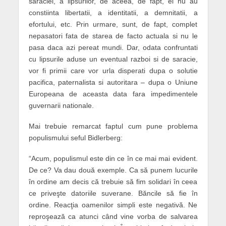
saraciei, a lipsurilor, de aceea, de fapt, ei nu au
constiinta libertatii, a identitatii, a demnitatii, a
efortului, etc. Prin urmare, sunt, de fapt, complet
nepasatori fata de starea de facto actuala si nu le
pasa daca azi pereat mundi. Dar, odata confruntati
cu lipsurile aduse un eventual razboi si de saracie,
vor fi primii care vor urla disperati dupa o solutie
pacifica, paternalista si autoritara – dupa o Uniune
Europeana de aceasta data fara impedimentele
guvernarii nationale.
Mai trebuie remarcat faptul cum pune problema
populismului seful Bidlerberg:
“Acum, populismul este din ce în ce mai mai evident.
De ce? Va dau două exemple. Ca să punem lucurile
în ordine am decis că trebuie să fim solidari în ceea
ce priveşte datoriile suverane. Băncile să fie în
ordine. Reacţia oamenilor simpli este negativă. Ne
reproşează ca atunci când vine vorba de salvarea