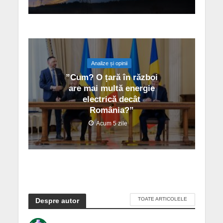
Analize și opinii
”Cum? O țară în război
are mai multă energie
electrică decât
România?”
Acum 5 zile
TOATE ARTICOLELE
Despre autor